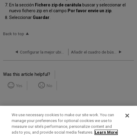
En la sección
Fichero zip de carátula
buscar y seleccionar el
nuevo fichero zip en el campo
Por favor envíe un zip
.
Seleccionar
Guardar
.
Back to top
Configurar la mejor ubicación
Añadir el cuadro de búsqueda de Primo a la página de inicio de Alma
Was this article helpful?
Yes
No
We use necessary cookies to make our site work. You can
manage your preferences for optional cookies we use to
measure our site’s performance, personalize content and
Term of Use
Privacy Policy
Contact Us
ads to you, and provide social media features.
Learn More