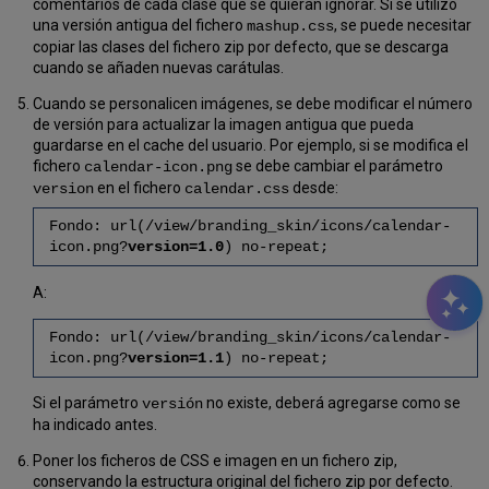
comentarios de cada clase que se quieran ignorar. Si se utilizó
una versión antigua del fichero
, se puede necesitar
mashup.css
copiar las clases del fichero zip por defecto, que se descarga
cuando se añaden nuevas carátulas.
Cuando se personalicen imágenes, se debe modificar el número
de versión para actualizar la imagen antigua que pueda
guardarse en el cache del usuario. Por ejemplo, si se modifica el
fichero
se debe cambiar el parámetro
calendar-icon.png
en el fichero
desde:
version
calendar.css
Fondo: url(/view/branding_skin/icons/calendar-
icon.png?
version=1.0
) no-repeat;
A:
Fondo: url(/view/branding_skin/icons/calendar-
icon.png?
version=1.1
) no-repeat;
Si el parámetro
no existe, deberá agregarse como se
versión
ha indicado antes.
Poner los ficheros de CSS e imagen en un fichero zip,
conservando la estructura original del fichero zip por defecto.