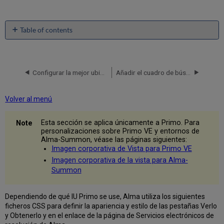
Table of contents
Crear
una
nueva
carátula.
Configurar la mejor ubicación
Añadir el cuadro de búsqueda de Primo a la página de inicio de Alma
Crear
carátulas
Volver al menú
en
paralelo
para
Esta sección se aplica únicamente a Primo. Para
las
personalizaciones sobre Primo VE y entornos de
Alma-Summon, véase las páginas siguientes:
IU
Imagen corporativa de Vista para Primo VE
nuevas
y
Imagen corporativa de la vista para Alma-
clásicas.
Summon
Modificar
una
Dependiendo de qué IU Primo se use, Alma utiliza los siguientes
carátula.
ficheros CSS para definir la apariencia y estilo de las pestañas Verlo
y Obtenerlo y en el enlace de la página de Servicios electrónicos de