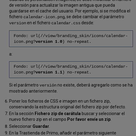
de versión para actualizar la imagen antigua que pueda
guardarse en el cache del usuario. Por ejemplo, si se modifica el
fichero
, se debe cambiar el parámetro
calendar-icon.png
en el fichero
desde:
version
calendar.css
Fondo: url(//view/branding_skin/icons/calendar-
icon.png?
version 1.0
) no-repeat.
a:
Fondo: url(//view/branding_skin/icons/calendar-
icon.png?
version 1.1
) no-repeat.
Si el parámetro
no existe, deberá agregarlo como se ha
versión
mostrado anteriormente.
Poner los ficheros de CSS e imagen en un fichero zip,
conservando la estructura original del fichero zip por defecto.
En la sección
Fichero zip de carátula
buscar y seleccionar el
nuevo fichero zip en el campo
Por favor envíe un zip
.
Seleccionar
Guardar
.
En la Trastienda de Primo, añadir el parámetro siguiente