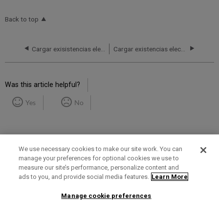
Back to top
Cargar exisistencias electrónicas de Wiley
Cargar existencias electrónicas de Project MUSE
Was this article helpful?
Yes
No
We use necessary cookies to make our site work. You can
manage your preferences for optional cookies we use to
measure our site’s performance, personalize content and
Term of Use
Privacy Policy
Contact Us
ads to you, and provide social media features.
Learn More
Manage cookie preferences
2025 Ex Libris. All rights reserved