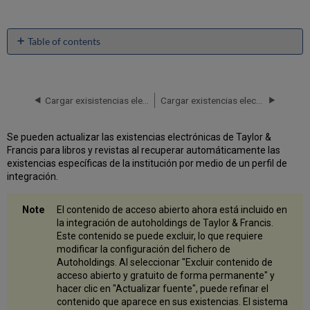
Table of contents
Activar
las
colecciones
electrónicas
Cargar exisistencias electrónicas de Wiley
Cargar existencias electrónicas de Project MUSE
de
Taylor
Se pueden actualizar las existencias electrónicas de Taylor &
&
Francis para libros y revistas al recuperar automáticamente las
Francis
existencias específicas de la institución por medio de un perfil de
desde
integración.
la
Zona
de
El contenido de acceso abierto ahora está incluido en
la
la integración de autoholdings de Taylor & Francis.
Comunidad
Este contenido se puede excluir, lo que requiere
de
modificar la configuración del fichero de
Alma
Autoholdings. Al seleccionar "Excluir contenido de
Crear
acceso abierto y gratuito de forma permanente" y
el
hacer clic en "Actualizar fuente", puede refinar el
perfil
contenido que aparece en sus existencias. El sistema