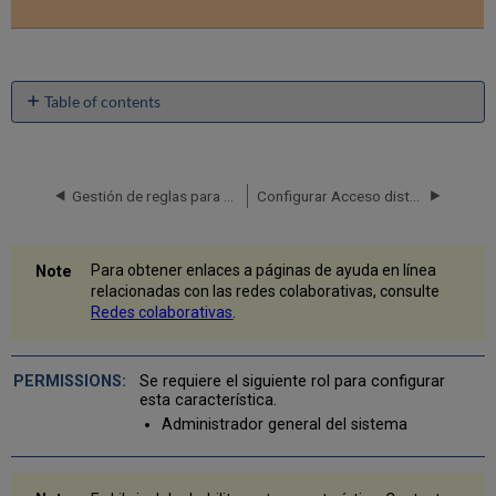
Table of contents
Ver
los
resultados
combinados
Gestión de reglas para generar etiquetas de representación utilizando una Zona de red
Configurar Acceso distribuido a recursos electrónicos de la Zona de red
Herencia
de
consorcios
Para obtener enlaces a páginas de ayuda en línea
del
relacionadas con las redes colaborativas, consulte
CDI
Redes colaborativas
.
Conjuntos/Consultas
que
contienen
Se requiere el siguiente rol para configurar
resultados
esta característica.
combinados
Administrador general del sistema
de
búsqueda