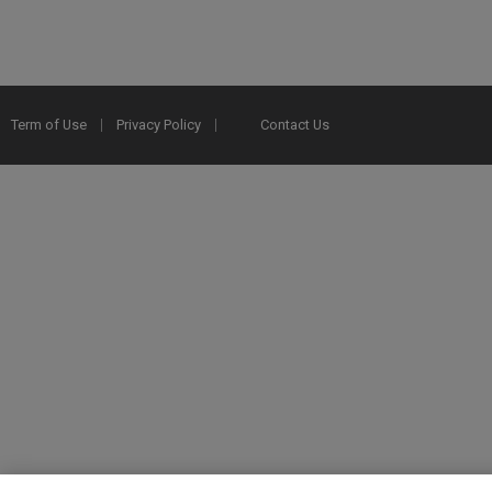
Term of Use
Privacy Policy
Contact Us
2025 Ex Libris. All rights reserved