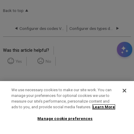
Back to top
Configurer des codes VAT
Configurer des types de ligne de facture
Was this article helpful?
Yes
No
We use necessary cookies to make our site work. You can
manage your preferences for optional cookies we use to
measure our site’s performance, personalize content and
Term of Use
Privacy Policy
Contact Us
ads to you, and provide social media features.
Learn More
Manage cookie preferences
2025 Ex Libris. All rights reserved