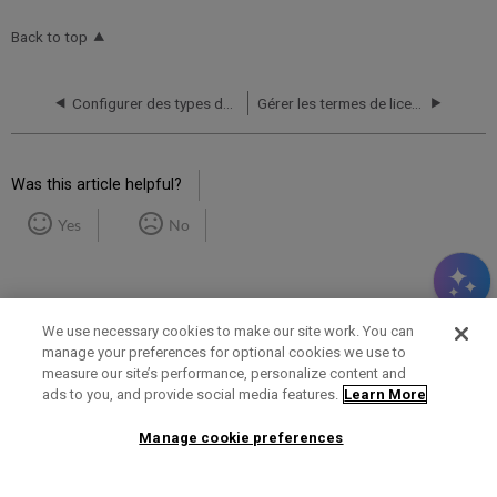
Back to top
Configurer des types de ligne de facture
Gérer les termes de licence
Was this article helpful?
Yes
No
We use necessary cookies to make our site work. You can
manage your preferences for optional cookies we use to
measure our site’s performance, personalize content and
Term of Use
Privacy Policy
Contact Us
ads to you, and provide social media features.
Learn More
Manage cookie preferences
2025 Ex Libris. All rights reserved