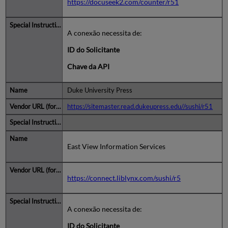
https://docuseek2.com/counter/r51
A conexão necessita de:
ID do Solicitante
Chave da API
Duke University Press
https://sitemaster.read.dukeupress.edu//sushi/r51
East View Information Services
https://connect.liblynx.com/sushi/r5
A conexão necessita de:
ID do Solicitante