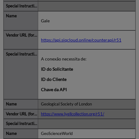
Gale
https://api.siqcloud.online/counterapi/r51
A conexão necessita de:
ID do Solicitante
ID do Cliente
Chave da API
Geological Society of London
https://www.lyellcollection.org/r51/
GeoScienceWorld