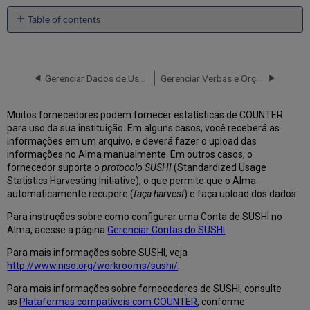
Table of contents
Fornecedores
Certificados
do
SUSHI
Gerenciar Dados de Uso Compatíveis com COUNTER
Gerenciar Verbas e Orçamentos
-
Release
Muitos fornecedores podem fornecer estatísticas de COUNTER
5.1
para uso da sua instituição. Em alguns casos, você receberá as
Fornecedores
informações em um arquivo, e deverá fazer o upload das
Certificados
informações no Alma manualmente. Em outros casos, o
do
fornecedor suporta o
protocolo SUSHI
(Standardized Usage
SUSHI
Statistics Harvesting Initiative), o que permite que o Alma
-
automaticamente recupere (
faça harvest
) e faça upload dos dados.
Release
5
Para instruções sobre como configurar uma Conta de SUSHI no
Fornecedores
Alma, acesse a página
Gerenciar Contas do SUSHI
.
Certificados
Para mais informações sobre SUSHI, veja
do
http://www.niso.org/workrooms/sushi/
.
SUSHI
-
Para mais informações sobre fornecedores de SUSHI, consulte
Release
as
Plataformas compatíveis com COUNTER
, conforme
4