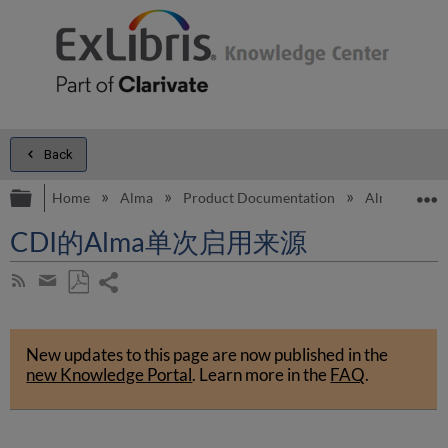
Back
Expand/collapse global hierarchy
E
Home
Alma
Product Documentation
Alma Onli
CDI的Alma单次启用来源
Share
Subscribe
by
page
Save
Share
RSS
as
by
PDF
New updates to this page are now published in the
email
new Knowledge Portal
.
Learn more in the
FAQ
.