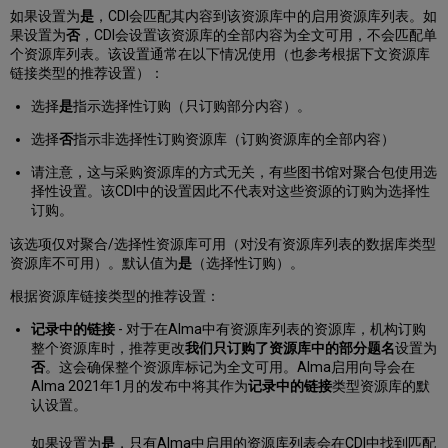
获
如果设置为
是
，CDI会匹配其内容到该资源库中的启用资源库列表。如
取
果设置为
否
，CDI会设置该资源库的全部内容为全文可用，不会匹配单
资
个资源库列表。该设置通常在以下情况使用（也参考根据下文资源库
源
链接类型的推荐设置）：
库
的
选择
是
指示选择性订购（只订购部分内容）。
内
选择
否
指示非选择性订购资源库（订购资源库的全部内容）
容
显
请注意，这与采购资源库的方式无关，有些图书馆对聚合包使用选
示
择性设置。该CDI中的设置因此不代表对这些资源的订购为选择性
在
订购。
链
接
该选项仅对聚合/选择性资源库可用（对没有资源库列表的数据库类型
解
资源库不可用）。默认值为
是
（选择性订购）。
析
器
根据资源库链接类型的推荐设置：
而
记录中的链接
- 对于在Alma中有资源库列表的资源库，机构订购
不
整个资源库时，推荐更改
我们只订购了资源库中的部分题名
设置为
是
否
。这会确保整个资源库标记为全文可用。Alma启用向导会在
用
Alma 2021年1月的发布中将其作为
记录中的链接
类型资源库的默
户
认设置。
的
发
如果设置为
是
，只有Alma中启用的资源库列表会在CDI中找到匹配
现