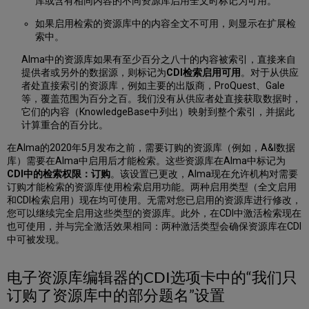
库或含有相同内容的不同资源库启用全文时标记为可用。
库
时
如果启用检索的资源库中的内容全文不可用，则显示在扩展检
书
索中。
目
Alma中的资源库如果有至少百分之八十的内容被索引，直接来自
章
提供者或另外的数据源，则标记为
CDI检索启用可用
。对于从供应
节
者处直接索引的资源库，例如主要的出版商，ProQuest、Gale
会
等，覆盖范围为百分之百。我们没有从供应者处直接获取数据时，
显
它们的内容（KnowledgeBase中列出）映射到整个索引，并据此
示
计算重合的百分比。
在
检
在Alma的2020年5月发布之前，需要订购的资源库（例如，A&I数据
索
库）需要在Alma中启用后才能检索。这些资源库在Alma中标记为
结
CDI中的检索权限：订购
。该设置已更改，Alma现在允许机构对需要
果
订购才能检索的资源库使用检索启用功能。两种启用类型（全文启用
中？
和CDI检索启用）现在均可使用。无需对您已启用的资源库进行修改，
如
您可以继续完全启用这些类型的资源库。此外，在CDI中激活检索现在
何
也可使用，并与完全激活效果相同：两种激活类型会确保资源库在CDI
使
中可被发现。
启
用
电子资源库编辑器的CDI选项卡中的“我们只
的
开
订购了资源库中的部分题名”设置
放