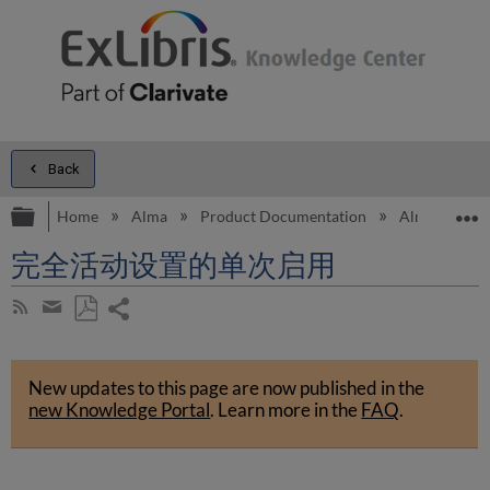
Back
Expand/collapse global hierarchy
E
Home
Alma
Product Documentation
Alma Onli
完全活动设置的单次启用
Share
Subscribe
by
page
Save
Share
RSS
as
by
PDF
New updates to this page are now published in the
email
new Knowledge Portal
.
Learn more in the
FAQ
.