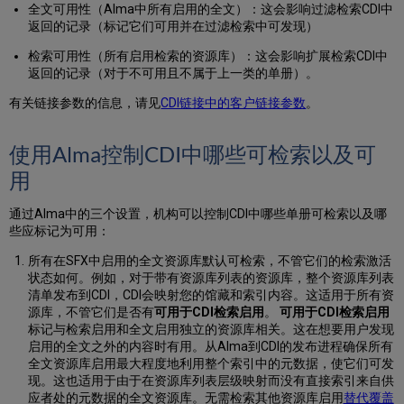
全文可用性（Alma中所有启用的全文）：这会影响过滤检索CDI中
卡
返回的记录（标记它们可用并在过滤检索中可发现）
中
的
检索可用性（所有启用检索的资源库）：这会影响扩展检索CDI中
“我
返回的记录（对于不可用且不属于上一类的单册）。
们
只
有关链接参数的信息，请见
CDI链接中的客户链接参数
。
订
购
了
使用Alma控制CDI中哪些可检索以及可
资
用
源
库
通过Alma中的三个设置，机构可以控制CDI中哪些单册可检索以及哪
中
些应标记为可用：
的
部
所有在SFX中启用的全文资源库默认可检索，不管它们的检索激活
分
状态如何。例如，对于带有资源库列表的资源库，整个资源库列表
题
清单发布到CDI，CDI会映射您的馆藏和索引内容。这适用于所有资
名”
源库，不管它们是否有
可用于CDI检索启用
。
可用于CDI检索启用
设
标记与检索启用和全文启用独立的资源库相关。这在想要用户发现
置
启用的全文之外的内容时有用。从Alma到CDI的发布进程确保所有
“仅
全文资源库启用最大程度地利用整个索引中的元数据，使它们可发
CDI
现。这也适用于由于在资源库列表层级映射而没有直接索引来自供
全
应者处的元数据的全文资源库。无需检索其他资源库启用
替代覆盖