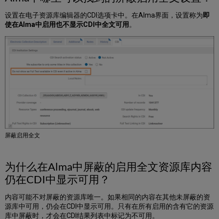
“对
CDI
设置在电子资源库编辑器的CDI选项卡中。在Alma界面，设置称为
即
检
使在Alma中启用也不显示CDI中全文可用
。
索
启
用
可
用”
标
记。
如
何
确
保
这
屏蔽启用全文
种
资
源
为什么在Alma中屏蔽的启用全文资源库内容
库
仍在CDI中显示可用？
和
其
内容可能不对屏蔽的资源库唯一。如果相同的内容在其他未屏蔽的资
他
源库中可用，仍会在CDI中显示可用。只有在所有启用的含有它的资源
来
库中屏蔽时，才会在CDI结果列表中标记为不可用。
自