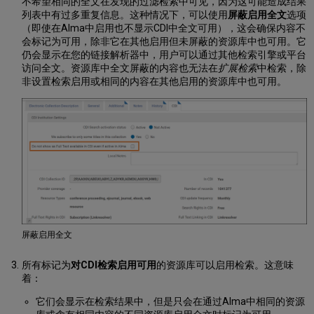
不希望相同的全文在发现的过滤检索中可见，因为这可能造成结果
选
列表中有过多重复信息。这种情况下，可以使用
屏蔽启用全文
选项
项
（即使在Alma中启用也不显示CDI中全文可用），这会确保内容不
FAQ
会标记为可用，除非它在其他启用但未屏蔽的资源库中也可用。它
-
仍会显示在您的链接解析器中，用户可以通过其他检索引擎或平台
启
访问全文。资源库中全文屏蔽的内容也无法在
扩展检索
中检索，除
用
非设置检索启用或相同的内容在其他启用的资源库中也可用。
和
启
用
设
置
为
什
么
在
只
启
屏蔽启用全文
用
了
所有标记为
对CDI检索启用可用
的资源库可以启用检索。这意味
图
着：
书
资
它们会显示在检索结果中，但是只会在通过Alma中相同的资源
源