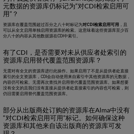
可
元数据的资源库仍标记为“对CDI检索启用可
用
用”？
时
电
资源库在覆盖范围超过百分之八十时标记为
对CDI检索启用可用
，且
子
可以从全文启用单独启用资源库的检索。这意味着这些资源库至少百
资
分八十的内容从其他数据源在CDI中索引。
源
库
编
有了CDI，是否需要对未从供应者处索引的
辑
资源库启用替代覆盖范围资源库？
器
的
CDI
无需对有全文的资源库进行此操作。如果启用了不是从提供者处直接
选
索引的全文资源库，CDI会自动使用来自索引中其他资源库的元数据，
项
内容仍可检索。无需再次查找并启用替代覆盖范围资源库。如果想要
卡
没有全文的且我们没有直接从提供者处直接索引的内容也可检索，则
中
仍旧需要启用替代覆盖范围资源库。
有
“CDI
部分从出版商处订购的资源库在Alma中没有
检
索
“对CDI检索启用可用”标记。如何确保这种
启
资源库和其他来自该出版商的资源库可发
用
现？
状