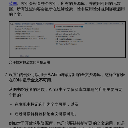
文
范围
。索引会检查整个索引，所有的资源库，并使用可用的元数
启
据。所有这些内容会显示在过滤检索，除非应用除外规则屏蔽启用
用”
的全文。
选
项
“即
使
在
Alma
中
启
用
允许检索和全文的单独启用
也
不
设置1的例外可以用于从Alma屏蔽启用的全文资源库，这样它们会
在
在CDI中显示
全文不可用
。
CDI
中
从图书馆读者的角度，Alma中全文资源库或单册的启用主要有两
显
个目的：
示
在发现中标记它们为全文可用，以及
全
文
通过链接解析器标记全文链接可用。
可
用‘（屏
例如对于开放获取资源库，您只想要链接解析器的全文启用，但是
蔽）’”