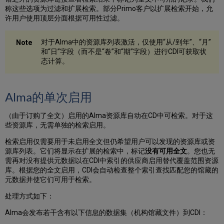
CDI
称这些选项为过滤和扩展检索。部分Primo客户以扩展检索开始，允
中
许用户使用顶层分面根据可用性过滤。
哪
些
对于Alma中的资源库列表激活，仅使用“从/到年”、“月”
可
和“日”字段（而不是“卷”和“期”字段）进行CDI可获取状
检
态计算。
索
以
及
可
Alma的单次启用
用
电
（由于订购了全文）启用的Alma资源库自动在CD中可检索。对于这
子
些资源库，无需单独的检索启用。
资
检索启用仅需要用于未启用全文但仍希望用户可以发现的资源库或资
源
源库列表。它们将显示在扩展的检索中，标记
没有可用全文
。您也无
库
需再对没有提供元数据以在CDI中索引的供应商启用替代覆盖范围资源
编
库。根据您的全文启用，CDI会自动检查整个索引查找匹配您的馆藏的
辑
元数据并使它们可用于检索。
器
的
处理方式如下：
CDI
选
Alma会发布若干含有以下信息的数据集（机构馆藏文件）到CDI：
项