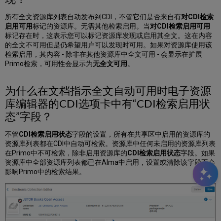
态”
所有全文资源库列表自动发布到CDI，不管它们是否来自有
对CDI检索
字
启用可用
标记的资源库。无需其他检索启用。当
对CDI检索启用可用
段？
标记存在时，这表示您可以标记资源库发现或启用其全文。这在内容
为
的全文不可用但是仍希望用户可以发现时可用。如果对资源库使用该
什
检索启用，其内容 - 除非在其他资源库中全文可用 - 会显示在扩展
么
Primo检索，可用性会显示为
无全文可用
。
在
CDI
中
为什么在文档指示全文自动可用时电子资源
会
库编辑器的CDI选项卡中有“CDI检索启用状
看
到
态”字段？
重
复
不管
CDI检索启用状态
字段的设置，所有在共享区中启用的资源库的
的
资源库列表都在CDI中自动可检索。资源库中任何未启用的资源库列表
电
在Primo中不可检索，除非启用资源库的
CDI检索启用状态
字段。如果
子
资源库中全部资源库列表都已在Alma中启用，设置或清除该字段不会
书
影响Primo中的检索结果。
记
录，
如
何
避