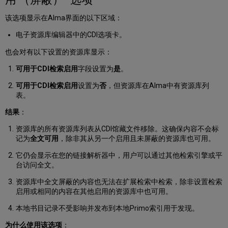
共
享
该选项显示在Alma界面的以下区域：
元
电子资源库编辑器中的CDI选项卡。
数
据
也会对有以下设置的资源库显示：
的
资
可用于CDI检索启用
字段设置为
是
。
源
库
可用于CDI检索启用
设置为
否
，但资源库在Alma中有资源库列
仍
表。
标
结果
：
记
为
资源库的所有资源库列表从CDI馆藏文件移除。这确保内容不会标
“对
记为
全文可用
，除非其从另一个启用且未屏蔽的资源库也可用。
CDI
检
它仍会显示在您的链接解析器中，用户可以通过其他检索引擎或平
索
台访问全文。
启
用
资源库中全文屏蔽的内容也无法在扩展检索中检索，除非设置检索
可
启用或相同的内容在其他启用的资源库中也可用。
用”？
本地书目记录不受影响并发布到本地Primo索引用于发现。
有
了
为什么使用该选项
：