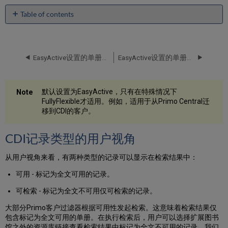
Table of contents
CDI
记
录
类
EasyActive设置的单册启用
EasyActive设置的单册启用 - 联盟
型
的
用
默认设置为EasyActive，只有在特殊情况下
户
FullyFlexible才适用。例如，适用于从Primo Central迁
视
移到CDI的客户。
角
Alma
CDI记录类型的用户视角
的
单
次
从用户视角来看，有两种类型的记录可以显示在检索结果中：
启
可用 - 标记为全文可用的记录。
用
使
可检索 - 标记为全文不可用仅可检索的记录。
用
Alma
大部分Primo客户过滤器根据可用性发起检索。这意味着检索结果仅
控
包含标记为全文可用的单册。在执行检索后，用户可以选择扩展图书
制
馆之外的资源库链接查看检索结果中标记为全文不可用的记录。我们