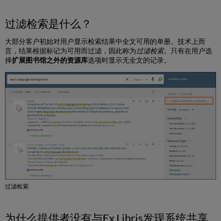
该
出
过滤检索是什么？
版
商
大部分客户初始对用户显示检索结果中全文可用的单册。技术上而
的
言，结果根据标记为可用而过滤，因此称为
过滤检索
。只有在用户选
资
择
扩展图书馆之外的资源库
选项时显示无全文的记录。
源
库
可
发
现？
为
什
么
在
文
档
指
示
过滤检索
全
文
自
为什么提供者没有与Ex Libris发现系统共享
动