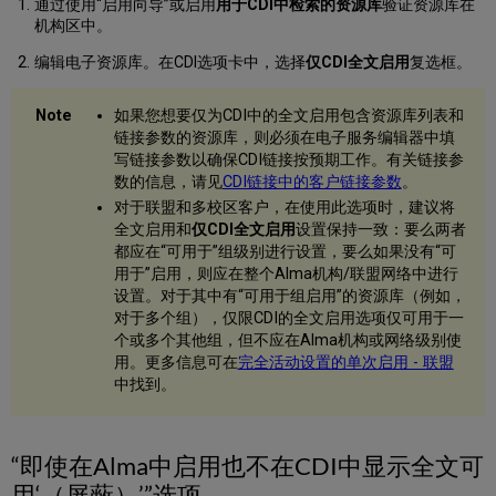
可
通过使用“启用向导”或启用
用于CDI中检索的资源库
验证资源库在
用？
机构区中。
过
编辑电子资源库。在CDI选项卡中，选择
仅CDI全文启用
复选框。
滤
检
索
如果您想要仅为CDI中的全文启用包含资源库列表和
是
链接参数的资源库，则必须在电子服务编辑器中填
什
写链接参数以确保CDI链接按预期工作。有关链接参
么？
数的信息，请见
CDI链接中的客户链接参数
。
为
对于联盟和多校区客户，在使用此选项时，建议将
什
全文启用和
仅CDI全文启用
设置保持一致：要么两者
么
都应在“可用于”组级别进行设置，要么如果没有“可
提
用于”启用，则应在整个Alma机构/联盟网络中进行
供
设置。对于其中有“可用于组启用”的资源库（例如，
者
对于多个组），仅限CDI的全文启用选项仅可用于一
没
个或多个其他组，但不应在Alma机构或网络级别使
有
用。更多信息可在
完全活动设置的单次启用 - 联盟
与
中找到。
Ex
Libris
发
现
“即使在Alma中启用也不在CDI中显示全文可
系
用‘（屏蔽）’”选项
统