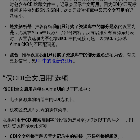
时包含在CDI馆藏文件中，记录会显示
全文可用
。因为CDI仅匹配标
检
准标识符例如ISSN或ISBN，这会导致资源库中显示
全文可用
的记
索
录较少。
结
果
链接解析器
- 推荐保留
我们只订购了资源库中的部分题名
的设置为
中？
是
，尤其在Alma中只激活了部分内容，没有启用所有资源库列表
Alma
时。设置该选项为
否
会增加CDI中的链接问题，因为CDI记录和
中
Alma CKB的不匹配问题。
哪
里
混合
- 推荐设置
我们只订购了资源库中的部分题名
选项为
否
。有关
可
更多信息，见
CDI中的混合资源库
。
以
找
“仅CDI全文启用”选项
到
的
屏
仅CDI全文启用
选项在Alma UI的以下区域中：
蔽
电子资源库编辑器中的CDI选项卡。
启
用
机构区资源库列表的操作菜单。
全
文
如果
可用于CDI搜索启用
字段设置为
是
且至少满足以下条件之一，则
设
针对资源库显示此选项：
置？
CDI全文链接
字段设置为
记录中的链接
（不是
链接解析器
）。
为