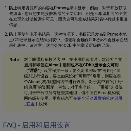
CDI，
是
防止特定资源库的内容在Primo结果中显示，例如，对于开放获取
否
资源库 - 您只想要链接解析器的全文启用，但是不希望相同的全文
需
在发现的过滤检索中可见，因为这可能造成结果列表中有过多重复
要
信息。
对
防止重复的电子书结果，这种情况下，书目记录发布到Primo本地
未
且CDI记录显示在结果列表中。该选项会确保CDI记录不会显示在结
从
果列表中。请注意，这也会淘汰CDI中的章节层级的记录。
供
应
者
对于联盟和多校区客户，在使用此选项时，建议将全文
处
启用和
即使在Alma中启用也不在CDI中显示全文可用
索
（“屏蔽”）
设置保持一致：要么两者都应在“可用于”组
引
级别进行设置，要么如果没有“可用于”启用，则应在整
的
个Alma机构/联盟网络中进行设置。对于其中有“可用于
资
组启用”的资源库（例如，对于多个组），“屏蔽”选项仅
源
可用于部分或所有这些其他组，但不应在Alma机构或
库
网络级别使用。更多信息可在
完全活动设置的单次启用
启
- 联盟
中找到
用
替
代
FAQ - 启用和启用设置
覆
盖