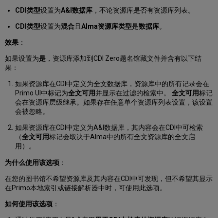
什
CDI类型
设置为
A&I数据库
，不论资源库是否有资源库列表。
么
在
CDI类型
设置为
混合
且
Alma资源库类型
是
数据库
。
Alma
中
效果
：
屏
如果设置为
是
，资源库添加到CDI Zero题名馆藏文件并含有以下结
蔽
果：
的
启
如果资源库在CDI中定义为全文数据库，资源库中的所有记录会在
用
Primo UI中标记为
全文可用
并显示在过滤的检索中。
全文可用
标记
全
会在资源库层级继承。如果存在任意单个资源库列表设置，该设置
文
会被忽略。
资
源
如果资源库在CDI中定义为A&I数据库，其内容会在CDI中可检索
库
（
全文可用
标记会取决于Alma中的所有全文资源库的全文启
内
用）。
容
仍
为什么使用该选项
：
在
在您的图书馆不希望资源库及其内容在CDI中可发现，但不希望其显示
CDI
在Primo本地索引或链接解析器中时，可使用此选项。
中
显
如何使用该选项
：
示