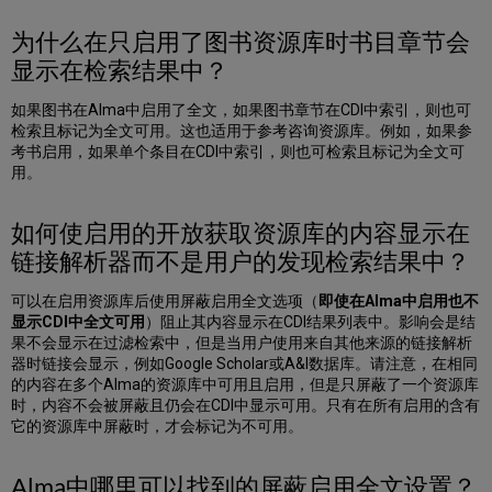
范
为什么在只启用了图书资源库时书目章节会
围
资
显示在检索结果中？
源
库？
如果图书在Alma中启用了全文，如果图书章节在CDI中索引，则也可
部
检索且标记为全文可用。这也适用于参考咨询资源库。例如，如果参
分
考书启用，如果单个条目在CDI中索引，则也可检索且标记为全文可
从
用。
出
版
如何使启用的开放获取资源库的内容显示在
商
处
链接解析器而不是用户的发现检索结果中？
订
购
可以在启用资源库后使用屏蔽启用全文选项（
即使在Alma中启用也不
的
显示CDI中全文可用
）阻止其内容显示在CDI结果列表中。影响会是结
资
果不会显示在过滤检索中，但是当用户使用来自其他来源的链接解析
源
器时链接会显示，例如Google Scholar或A&I数据库。请注意，在相同
库
的内容在多个Alma的资源库中可用且启用，但是只屏蔽了一个资源库
在
时，内容不会被屏蔽且仍会在CDI中显示可用。只有在所有启用的含有
Alma
它的资源库中屏蔽时，才会标记为不可用。
中
没
Alma中哪里可以找到的屏蔽启用全文设置？
有