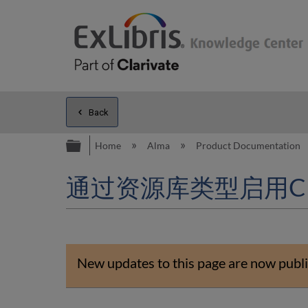
Back
Expand/collapse global hierarc
Home
Alma
Product Documentation
通过资源库类型启用C
New updates to this page are now publi