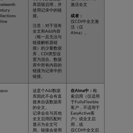
neteenth
库层级启用，并
激活全文
ntury
使用记录中的链
llections
接。
或者：
line
仅CDI中全文激
注意：对于混有
活（仅
全文和A&I内容
Alma）。
（唯一且无法与
链接解析器链
接）的少量数据
库，CDI类型设
置为混合。数据
库中所有内容的
链接为记录中的
链接。
opus
这是个A&I数据
在Alma中：
检
库因此不会有直
索启用（仅适用
接来自该数据库
于FullyFlexible
的全文。
客户，不适用于
记录会在与其他
EasyActive客
全文启用匹配时
户）或全文启
显示为全文可
用，或
用。链接会使用
仅CDI中全文启