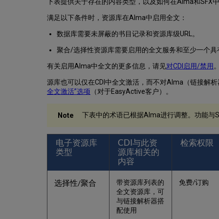
下表提供关于存在的内容类型，以及如何在Alma和SF
满足以下条件时，资源库在Alma中启用全文：
数据库需要未屏蔽的书目记录和资源库级URL。
聚合/选择性资源库需要启用的全文服务和至少一个具
有关启用Alma中全文的更多信息，请见
对CDI启用/禁用
源库也可以仅在CDI中全文激活，而不对Alma（链接解
全文激活”选项
（对于EasyActive客户）。
下表中的术语已根据Alma进行调整。功能与SF
电子资源库
CDI与此资
检索权限
类型
源库相关的
内容
选择性/聚合
带资源库列表的
免费/订购
全文资源库，可
与链接解析器搭
配使用