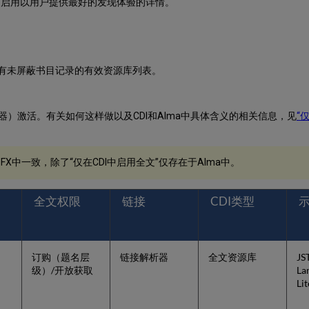
X中启用以用户提供最好的发现体验的详情。
有未屏蔽书目记录的有效资源库列表。
。
析器）激活。有关如何这样做以及CDI和Alma中具体含义的相关信息，见
“
X中一致，除了“仅在CDI中启用全文”仅存在于Alma中。
全文权限
链接
CDI类型
订购（题名层
链接解析器
全文资源库
JS
级）/开放获取
La
Li