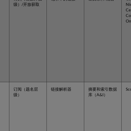
级）/开放获取
Ni
Ce
Co
On
订阅（题名层
链接解析器
摘要和索引数据
Sc
级）
库（A&I）