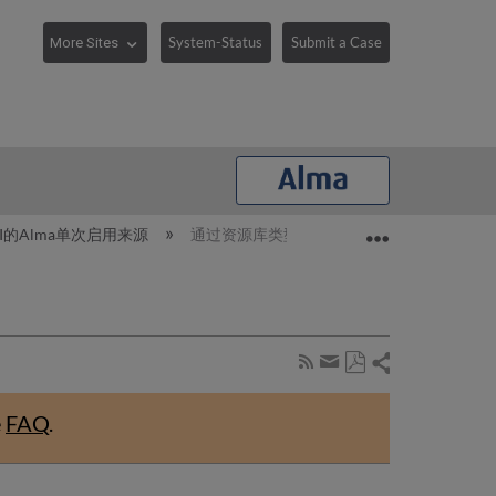
System-Status
Submit a Case
Expand/collaps
DI的Alma单次启用来源
通过资源库类型启用CDI的目标/资源库用于
Share
Subscribe
by
Save
page
Share
as
RSS
by
e
FAQ
.
PDF
email