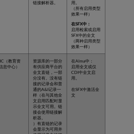
链接解析器。
用。
（所有启用类型
效果一样）
在
SFX
中：
启用检索或启用
SFX中的全文
（两种启用类型
效果一样）
RIC（教育资
资源库的一部分
在Alma中：
信息中心）
有供应商平台的
启用全文或仅
全文直链，一部
CDI中全文启
分没有。没有链
用。
接的记录会和普
通的A&I记录一
在SFX中激活全
样（在与其他全
文
文启用匹配时显
示全文可用。链
接会使用链接解
析器。
）有直链的记录
会显示为可用并