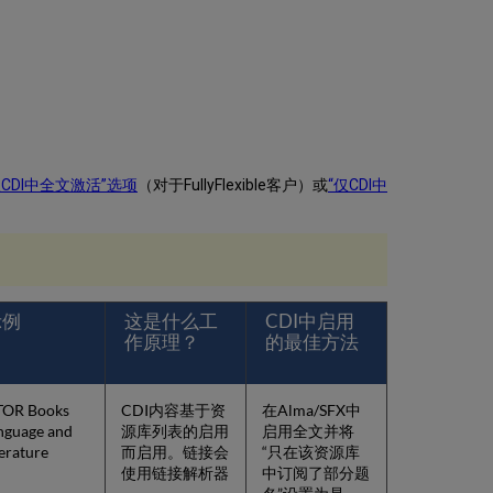
仅CDI中全文激活”选项
（对于FullyFlexible客户）或
“仅CDI中
示例
这是什么工
CDI中启用
作原理？
的最佳方法
TOR Books
CDI内容基于资
在Alma/SFX中
nguage and
源库列表的启用
启用全文并将
terature
而启用。链接会
“只在该资源库
使用链接解析器
中订阅了部分题