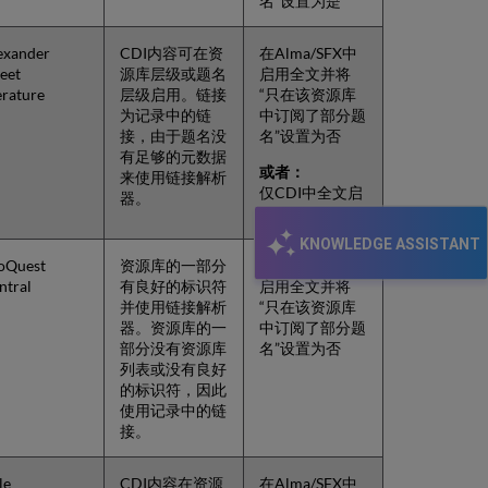
名”设置为是
exander
CDI内容可在资
在Alma/SFX中
reet
源库层级或题名
启用全文并将
terature
层级启用。链接
“只在该资源库
为记录中的链
中订阅了部分题
接，由于题名没
名”设置为否
有足够的元数据
或者：
来使用链接解析
仅CDI中全文启
器。
用（仅Alma）
KNOWLEDGE ASSISTANT
oQuest
资源库的一部分
在Alma/SFX中
ntral
有良好的标识符
启用全文并将
并使用链接解析
“只在该资源库
器。资源库的一
中订阅了部分题
部分没有资源库
名”设置为否
列表或没有良好
的标识符，因此
使用记录中的链
接。
le
CDI内容在资源
在Alma/SFX中