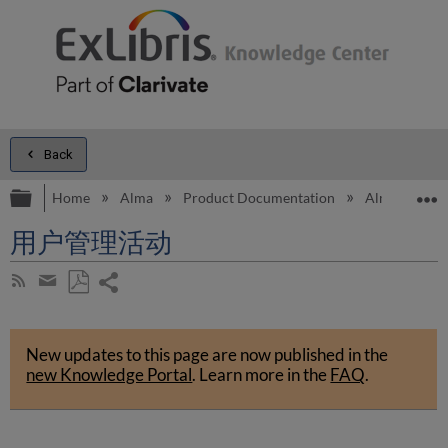
Back
Expand/collapse global hierarchy
E
Home
Alma
Product Documentation
Alma Onli
用户管理活动
Share
Subscribe
by
page
Save
Share
RSS
as
by
PDF
New updates to this page are now published in the
email
new Knowledge Portal
.
Learn more in the
FAQ
.