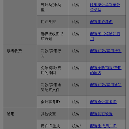
统计类别/类
机构
映射统计类别至分
型
类类型
用户头衔
机构
配置用户题名
选择接收图书
机构
配置图书馆通知启
馆通知
用
读者收费
罚款/费用行
机构
配置罚款/费用行为
为
免除罚款/费
机构
配置免除罚款/费用
用的原因
的原因
罚款/费用通
机构
配置罚款/费用通知
知配置文件
会计事务ID
机构
配置会计事务ID
通用
其他设置
机构
配置其它设置
用户ID生成
机构/
配置生成用户ID