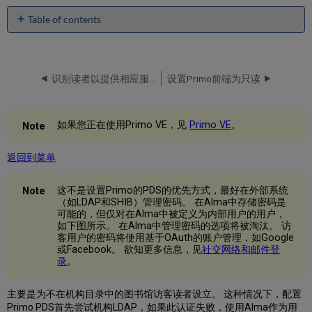
Table of contents
PDS
配
置
识别读者以提供相应服务
设置Primo前端为只读
应
用
版
本
如果您正在使用Primo VE，见
Primo VE
。
修
正
返回到菜单
到
PDS
这不是设置Primo的PDS的优先方式，最好在外部系统
配
（如LDAP和SHIB）管理密码。 在Alma中存储密码是
置
可能的，但仅对在Alma中被定义为内部用户的用户，
调
如下图所示。 在Alma中管理密码的选项将被淘汰。 访
用
客用户的密码将使用基于OAuth的账户管理，如Google
机
或Facebook。 欲知更多信息，见
社交网络和邮件登
构
录
。
主要是为不在机构目录中的图书馆访客读者设立。 这种情况下，配置
Primo PDS首先尝试机构LDAP，如果此认证失败，使用Alma作为用