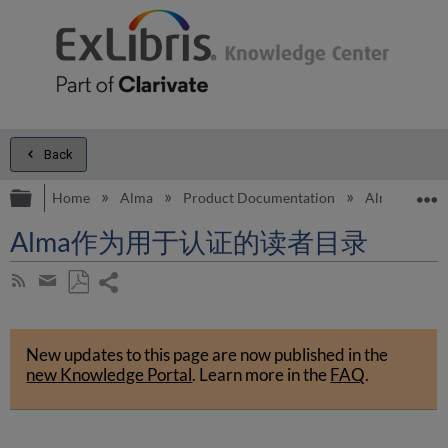
Back
Expand/collapse global hierarchy
E
Home
Alma
Product Documentation
Alma Onli
Alma作为用于认证的读者目录
Share
Subscribe
by
page
Save
Share
RSS
as
by
PDF
New updates to this page are now published in the
email
new Knowledge Portal
.
Learn more in the
FAQ
.