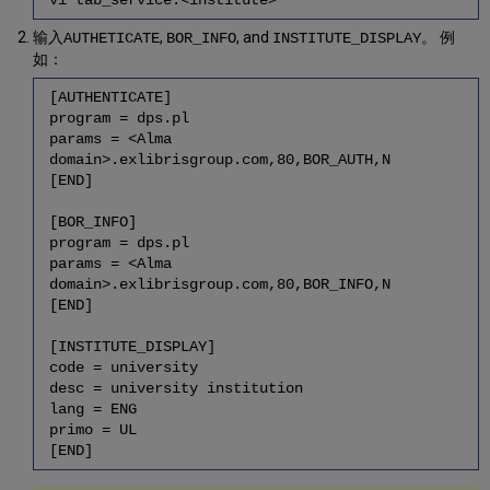
vi tab_service.<institute>
输入
,
, and
。 例
AUTHETICATE
BOR_INFO
INSTITUTE_DISPLAY
如：
[AUTHENTICATE]
program = dps.pl
params = <Alma
domain>.exlibrisgroup.com,80,BOR_AUTH,N
[END]
[BOR_INFO]
program = dps.pl
params = <Alma
domain>.exlibrisgroup.com,80,BOR_INFO,N
[END]
[INSTITUTE_DISPLAY]
code = university
desc = university institution
lang = ENG
primo = UL
[END]