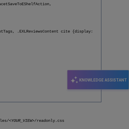
acetSaveToEShelfAction,
ntTags, .EXLReviewsContent cite {display:
KNOWLEDGE ASSISTANT
les/
<YOUR_VIEW>
/readonly.css