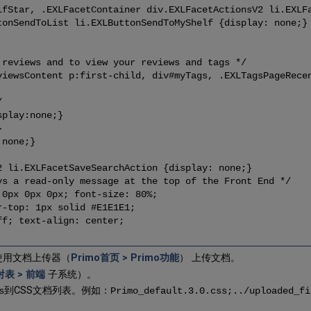
lfStar, .EXLFacetContainer div.EXLFacetActionsV2 li.EXLF
tonSendToList li.EXLButtonSendToMyShelf {display: none;}
 reviews and to view your reviews and tags */
viewsContent p:first-child, div#myTags, .EXLTagsPageRece
/
splay:none;}
}
:none;}
2 li.EXLFacetSaveSearchAction {display: none;}
ys a read-only message at the top of the Front End */
 0px 0px 0px; font-size: 80%;
r-top: 1px solid #E1E1E1;
ff; text-align: center;
使用文档上传器（
Primo首页 > Primo功能
） 上传文档。
射表 > 前端
子系统）。
到CSS文档列表。例如：
s
Primo_default.3.0.css;../uploaded_fi