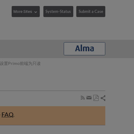
System-Status
Submit a Case
设置Primo前端为只读
Share
Subscribe
by
Save
page
Share
as
RSS
by
e
FAQ
.
PDF
email