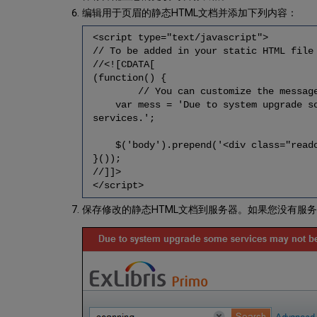
编辑用于页眉的静态HTML文档并添加下列内容：
<script type="text/javascript">
// To be added in your static HTML file
//<![CDATA[
(function() {
// You can customize the message 
var mess = 'Due to system upgrade some
services.';
$('body').prepend('<div class="readon
}());
//]]>
</script>
保存修改的静态HTML文档到服务器。如果您没有服