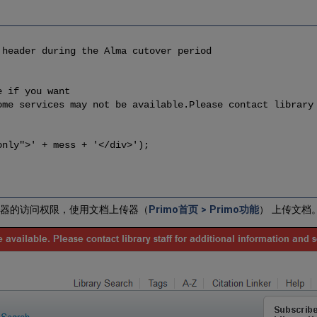
 header during the Alma cutover period
if you want
 services may not be available.Please contact library 
ly">' + mess + '</div>');
务器的访问权限，使用文档上传器（
Primo首页 > Primo功能
） 上传文档