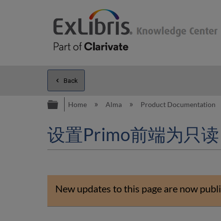
Back
Expand/collapse global hierarc
Home
Alma
Product Documentation
设置Primo前端为只读
New updates to this page are now publi