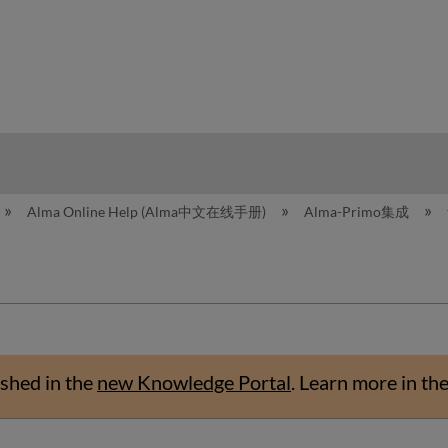
hy
Alma Online Help (Alma中文在线手册)
Alma-Primo集成
shed in the
new Knowledge Portal
.
Learn more in th