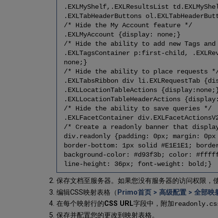
.EXLMyShelf,.EXLResultsList td.EXLMyShe
.EXLTabHeaderButtons ol.EXLTabHeaderBut
/* Hide the My Account feature */
.EXLMyAccount {display: none;}
/* Hide the ability to add new Tags and
.EXLTagsContainer p:first-child, .EXLRe
none;}
/* Hide the ability to place requests *
.EXLTabsRibbon div li.EXLRequestTab {di
.EXLLocationTableActions {display:none;
.EXLLocationTableHeaderActions {display
/* Hide the ability to save queries */
.EXLFacetContainer div.EXLFacetActionsV
/* Create a readonly banner that displa
div.readonly {padding: 0px; margin: 0px
border-bottom: 1px solid #E1E1E1; borde
background-color: #d93f3b; color: #ffff
line-height: 36px; font-weight: bold;}
保存文档至服务器。如果您没有服务器的访问权限，
编辑CSS映射表格（
Primo首页 > 高级配置 > 全部映
在每个映射行的
CSS URL
字段中，附加
readonly.cs
保存并配置您的更改到映射表格。