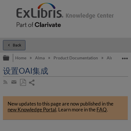
Back
Expand/collapse global hierarchy
E
Home
Alma
Product Documentation
Alma Onli
设置OAI集成
Share
Subscribe
by
page
Save
Share
RSS
as
by
PDF
New updates to this page are now published in the
email
new Knowledge Portal
.
Learn more in the
FAQ
.