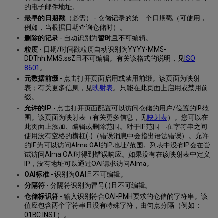
的电子邮件地址。
最早的日期戳
（必需） - 仓储记录的第一个日期戳（可使用，
例如，当根据日期查询仓储时）。
删除的记录
- 自动识别为
暂时
且不可编辑。
粒度
- 日期/时间戳粒度自动识别为YYYY-MMS-
DDThh:MMS:ssZ且不可编辑。有关该格式的说明，见
ISO
8601
。
元数据前缀
- 点击打开页面启用或禁用前缀。该页面为映射
表；有关更多信息，见
映射表
。只能在此页面上启用或禁用前
缀。
允许的IP
- 点击打开页面配置可以访问仓储的用户/位置的IP范
围。该页面为映射表（有关更多信息，见
映射表
）。您可以在
此页面上添加、编辑或删除范围。对于IP范围，在字符串之间
使用没有空格的横杠(-)（错误消息中会指出语法错误）。允许
的IP为可以访问Alma OAI的IP地址/范围。列表中没有IP会在尝
试访问Alma OAI时得到错误响应。如果没有在该映射表中定义
IP，没有地址可以通过OAI请求访问Alma。
OAI标准
- 识别为
OAI
且不可编辑。
分隔符
- 分隔符识别为冒号(:)且不可编辑。
仓储标识符
- 输入识别符合OAI-PMH要求的仓储的字符串。该
值应包含两个字符串且没有特殊字符，由句点分隔（例如：
01BC.INST）。