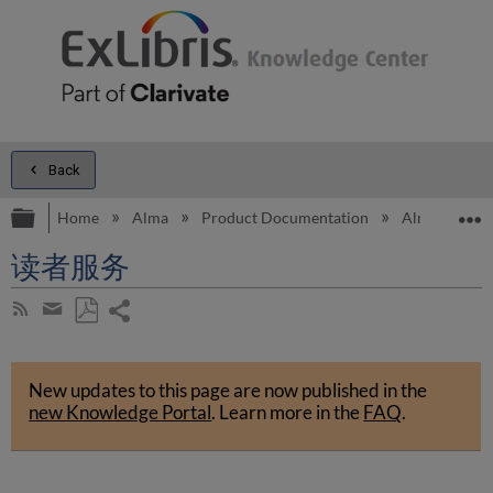
Back
Expand/collapse global hierarchy
E
Home
Alma
Product Documentation
Alma Onli
读者服务
Share
Subscribe
by
page
Save
Share
RSS
as
by
PDF
New updates to this page are now published in the
email
new Knowledge Portal
.
Learn more in the
FAQ
.