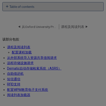
Table of contents
No
headers
从Oxford University Press上传电子馆藏
课程及阅读列表
该部分包括:
课程及阅读列表
配置课程加载
从外部系统导入资源共享借阅请求
远程存储设施请求
Dematic自动存储检索系统（ASRS）
自助借还机
短信通信
RFID支持
配置WPM教育电子支付系统
阅读列表加载器