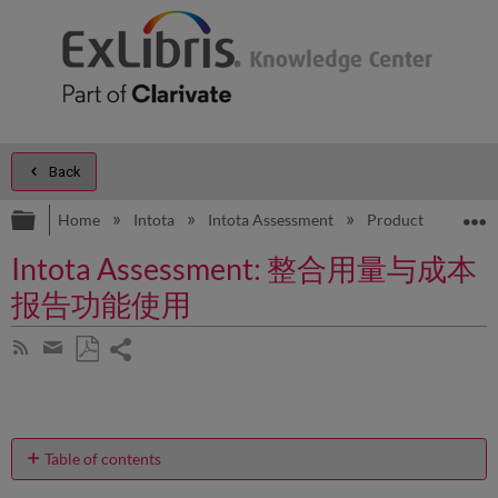
Back
Expand/collapse global hierarchy
E
Home
Intota
Intota Assessment
Product Documen
Intota Assessment: 整合用量与成本
报告功能使用
Share
Subscribe
by
page
Save
Share
RSS
as
by
PDF
email
Table of contents
如