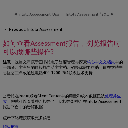
何
查
看
Intota Assessment: User Guide
Intota Assessment 与 360 服务: 成本与用量数据上传日程
Assessment
报
Product:
Intota Assessment
告，
浏
览
如何查看Assessment报告，浏览报告时
报
可以做哪些操作?
告
时
注意：
这篇文章属于图书馆电子资源管理与探索
核心中文文档集
中的
可
一部分。文章里的链接指向英文文档。如果你需要帮助，请在支持中
以
心提交工单或通过电话400-1200-754联系技术支持.
做
哪
些
操
作?
当贵馆在Intota或者Client Center中的用量和成本数据已被
处理并生
效
，您就可以查看整合报告了，此报告即整合在Intota Assessment
报
报告平台中的贵馆数据.
告
概
点击下述链接获取更多信息:
览
(Reports
报告概览