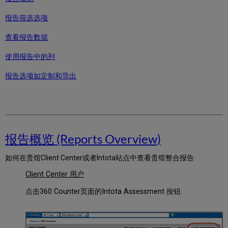
Overview)
报
报告筛选选项
告
筛
查看报告数据
选
选
使用报告中的列
项
(Report
报告选项如定制和导出
Filters)
查
看
报
告
数
报告概览 (Reports Overview)
据
使
如何在贵馆Client Center或者Intota站点中查看贵馆整合报告:
用
报
Client Center 用户
告
中
点击360 Counter页面的Intota Assessment 按钮:
的
列
报