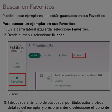
ejemplar
Buscar en Favoritos
de
Favoritos
Puede buscar ejemplares que están guardados en sus
Favoritos
.
Eliminar
en
Para buscar un ejemplar en sus Favoritos:
masa
En la barra lateral izquierda, seleccione
Favoritos
.
ejemplares
Desde el menú, seleccione
Buscar
.
de
Favoritos
Buscar
Introduzca el ámbito de búsqueda, por título, autor u otros
detalles del ejemplar y presione Enter o seleccione el icono de