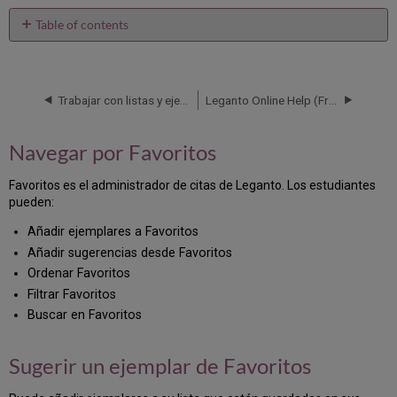
Table of contents
Navegar
por
Favoritos
Trabajar con listas y ejemplares
Leganto Online Help (Français)
Sugerir
un
ejemplar
Navegar por Favoritos
de
Favoritos
Favoritos es el administrador de citas de Leganto. Los estudiantes
Buscar
pueden:
en
Favoritos
Añadir ejemplares a Favoritos
Añadir
Añadir sugerencias desde Favoritos
ejemplares
Ordenar Favoritos
a
favoritos
Filtrar Favoritos
Cargar
Buscar en Favoritos
un
fichero
Sugerir un ejemplar de Favoritos
a
Favoritos