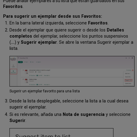
Puede añadir ejemplares a su lista que están guardados en sus
Añadir
Favoritos
.
a
mano
Para sugerir un ejemplar desde sus Favoritos:
un
En la barra lateral izquierda, seleccione
Favoritos
.
ejemplar
Desde el ejemplar que quiere sugerir o desde los
Detalles
a
Favoritos
completos
del ejemplar, seleccione los puntos suspensivos
(
...
) y
Sugerir ejemplar
. Se abre la ventana Sugerir ejemplar a
Notas
lista.
privadas
Gestión
de
Etiquetas
privadas
Ordenar
Favoritos
Sugerir un ejemplar favorito para una lista
Filtrar
favoritos
Desde la lista desplegable, seleccione la lista a la cual desea
por
sugerir el ejemplar.
Etiqueta
Si es relevante, añada una
Nota de sugerencia
y seleccione
y
Sugerir
.
Tipo
Editar
ejemplares