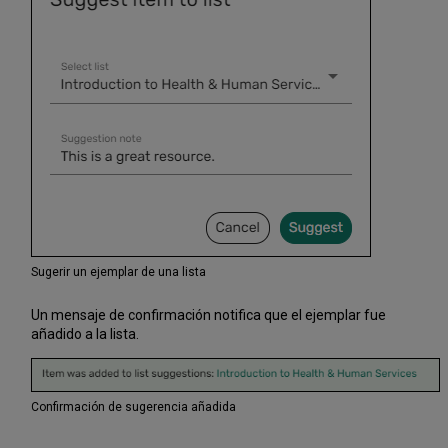
favoritos
Exportar
un
solo
ejemplar
de
Favoritos
en
un
formato
de
referencia
específico
(Cita
Sugerir un ejemplar de una lista
rápida).
Exportar
Un mensaje de confirmación notifica que el ejemplar fue
en
añadido a la lista.
masa
ejemplares
de
Favoritos
Confirmación de sugerencia añadida
Quitar
un