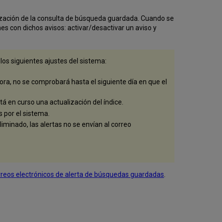
un
aviso
lización de la consulta de búsqueda guardada. Cuando se
Cancelar
es con dichos avisos: activar/desactivar un aviso y
un
aviso
los siguientes ajustes del sistema:
hora, no se comprobará hasta el siguiente día en que el
á en curso una actualización del índice.
s por el sistema.
iminado, las alertas no se envían al correo
reos electrónicos de alerta de búsquedas guardadas
.