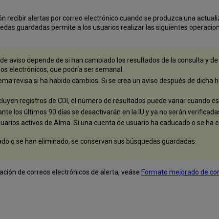
ón recibir alertas por correo electrónico cuando se produzca una actua
edas guardadas permite a los usuarios realizar las siguientes operacion
 de aviso depende de si han cambiado los resultados de la consulta y de 
eos electrónicos, que podría ser semanal.
istema revisa si ha habido cambios. Si se crea un aviso después de dicha 
uyen registros de CDI, el número de resultados puede variar cuando est
te los últimos 90 días se desactivarán en la IU y ya no serán verificada
uarios activos de Alma. Si una cuenta de usuario ha caducado o se ha el
ado o se han eliminado, se conservan sus búsquedas guardadas.
ación de correos electrónicos de alerta, veáse
Formato mejorado de cor