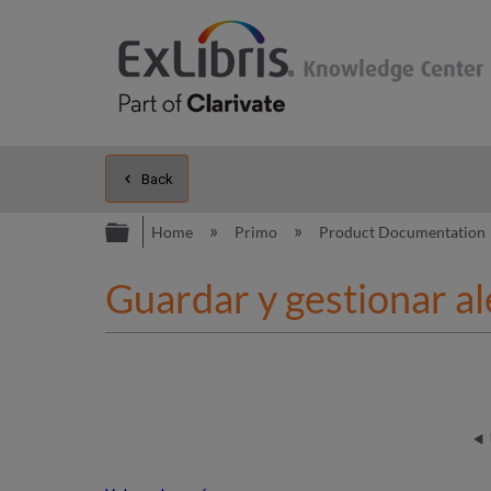
Back
Expand/collapse global hierarc
Home
Primo
Product Documentation
Guardar y gestionar a