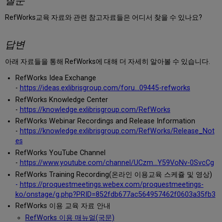
질문
RefWorks교육 자료와 관련 참고자료들은 어디서 찾을 수 있나요?
답변
아래 자료들을 통해 RefWorks에 대해 더 자세히 알아볼 수 있습니다.
RefWorks Idea Exchange
-
https://ideas.exlibrisgroup.com/foru...09445-refworks
RefWorks Knowledge Center
-
https://knowledge.exlibrisgroup.com/RefWorks
RefWorks Webinar Recordings and Release Information
-
https://knowledge.exlibrisgroup.com/RefWorks/Release_Not
es
RefWorks YouTube Channel
-
https://www.youtube.com/channel/UCzm...Y59VoNv-0SvcCg
RefWorks
Training Recording(온라인 이용교육 스케쥴 및 영상)
-
https://proquestmeetings.webex.com/proquestmeetings-
ko/onstage/g.php?PRID=852fdb677ac564957462f0603a35fb3
RefWorks 이용 교육 자료 안내
RefWorks 이용 매뉴얼(국문)