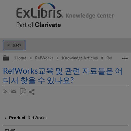
Back
Expand/collapse global hierarchy
E
Home
RefWorks
Knowledge Articles
RefWorks
RefWorks교육 및 관련 자료들은 어
디서 찾을 수 있나요?
Share
Subscribe
by
page
Save
Share
RSS
as
by
PDF
email
Product:
RefWorks