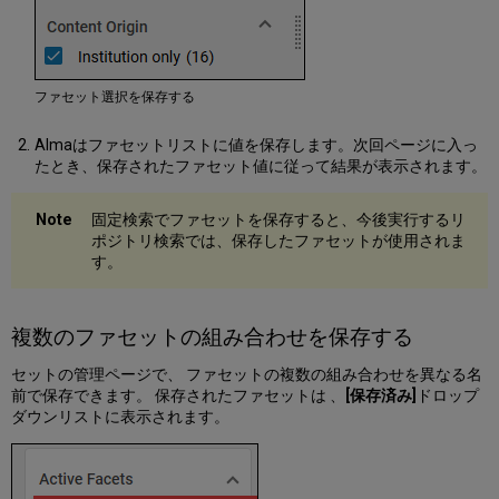
ク
イ
ッ
ク
ア
ファセット選択を保存する
ク
セ
Almaはファセットリストに値を保存します。次回ページに入っ
ス
たとき、保存されたファセット値に従って結果が表示されます。
モ
ジ
固定検索でファセットを保存すると、今後実行するリ
ュ
ポジトリ検索では、保存したファセットが使用されま
ー
す。
ル
詳
細
ペ
複数のファセットの組み合わせを保存する
イ
ン
セットの管理ページで、 ファセットの複数の組み合わせを異なる名
で
前で保存できます。 保存されたファセットは 、
[保存済み]
ドロップ
の
ダウンリストに表示されます。
メ
モ
の