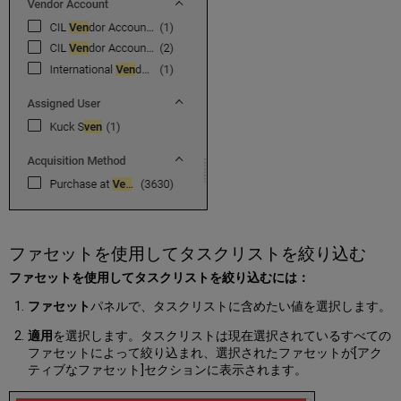
分
割
オ
プ
シ
ョ
ン
を
オ
ン
ま
た
は
オ
フ
ファセットを使用してタスクリストを絞り込む
に
ファセットを使用してタスクリストを絞り込むには：
す
る
ファセット
パネルで、タスクリストに含めたい値を選択します。
フ
ル
適用
を選択します。タスクリストは現在選択されているすべての
テ
ファセットによって絞り込まれ、選択されたファセットが[アク
キ
ティブなファセット]セクションに表示されます。
ス