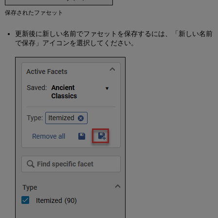
イ
保存されたファセット
ド
パ
更新後に新しい名前でファセットを保存するには、「新しい名前
ネ
で保存」アイコンを選択してください。
ル
Alma
で
の
表
示
の
カ
ス
タ
マ
イ
ズ
カ
ス
タ
マ
イ
ズ