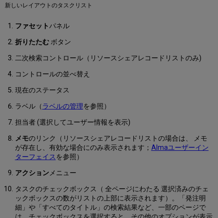
セ
新しいレイアウトのタスクリスト
ッ
ト
ファセット
パネル
を
保
折りたたむ
ボタン
存
す
二次検索コントロール（リソースシェアレコードリストのみ)
る
コントロールの並べ替え
複
数
現在のステータス
の
フ
ラベル（
ラベルの管理
を参照）
ァ
セ
担当者 (選択してユーザー情報を表示)
ッ
メモ
のリンク（リソースシェアレコードリストの場合は、 メモ
ト
が存在し、有効な場合にのみ表示されます；
Almaユーザーイン
の
ターフェイス
を参照）
組
み
アクション
メニュー
合
わ
タスクのチェックボックス（ 全ページにわたる 選択済みのチェ
せ
ックボックスの数がリストの上部に表示されます）。「発注明
を
細」や「すべてのタイトル」の検索結果など、一部のページで
保
は、チェックボックスを選択すると、その他のオプションが表示