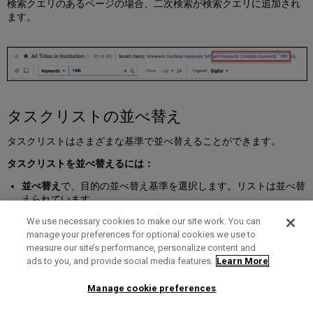
検索クエリのあるページの場合、二次検索が検索クエリに追加され
ます。
タスクリストの並べ替え
タスクリストはさまざまな基準で並べ替えることができます。
タスクリストを並べ替えるには：
並べ替え
で、目的の並べ替え基準を選択します。リストは並べ替
えられています。
We use necessary cookies to make our site work. You can
並べ替え順を昇順と降順の間で切り替えるには：
manage your preferences for optional cookies we use to
measure our site’s performance, personalize content and
を選択します。
ads to you, and provide social media features.
Learn More
レスポンシブモードでは、並べ替えオプションが並べ替えアイコン
の下に表示されます。
Manage cookie preferences