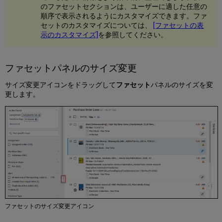
に
のファセットセクションは、ユーザーに適した任意の
対
順序で表示されるようにカスタマイズできます。ファ
す
セットのカスタマイズについては、
[ファセットの表
る
示のカスタマイズ]
を参照してください。
ア
ク
シ
ファセットパネルのサイズ変更
ョ
ン
サイズ変更アイコンをドラッグして
ファセット
パネルのサイズを変
の
更します。
実
行
タ
ス
ク
リ
ス
ト
の
更
新
Excel
ファセットのサイズ変更アイコン
へ