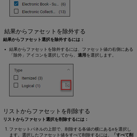
ク
シ
ョ
ン
メ
結果からファセットを除外する
ニ
ュ
結果からファセット選択を除外するには：
ー
の
結果からファセットを除外するには、ファセット値の右側にある
展
「除外」アイコンを選択してから、
適用
を選択します。
開
と
折
り
た
た
み
セ
ク
リストからファセットを削除する
シ
ョ
リストからファセット選択を削除するには：
ン
ファセットパネルの上部で、削除する各値の横にあるxを選択し
メ
ます。選択したファセット値をすべて削除するには、
「すべて削
ニ