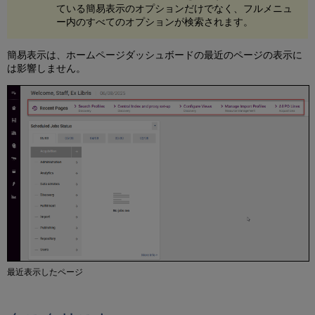
使
ている簡易表示のオプションだけでなく、フルメニュ
用
ー内のすべてのオプションが検索されます。
し
て
簡易表示は、ホームページダッシュボードの最近のページの表示に
タ
は影響しません。
ス
ク
リ
ス
ト
を
絞
り
込
む
結
果
か
ら
フ
最近表示したページ
ァ
セ
ッ