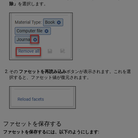
除」
を選択します。
ュ
ー
の
カ
ウ
ン
タ
ー
セ
ク
シ
ョ
その
ファセットを再読み込み
ボタンが表示されます。これを選
ン
択すると、ファセット値が復元されます。
メ
ニ
ュ
ー
の
追
加
ファセットを保存する
リ
ン
ファセットを保存するには、以下のようにします:
ク