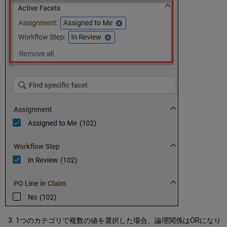
ト
表
示
テ
ー
ブ
ル
表
示
詳
細
ペ
イ
ン
で
の
作
業
詳
細
ペ
イ
ン
1つのカテゴリで複数の値を選択した場合、論理関係はORになり