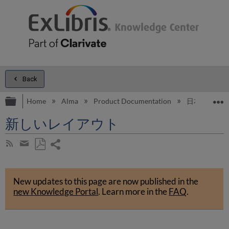
Back
Expand/collapse global hierarchy
E
Home
Alma
Product Documentation
日本語
新しいレイアウト
Share
Subscribe
by
page
Save
Share
RSS
as
by
PDF
New updates to this page are now published in the
email
new Knowledge Portal
.
Learn more in the
FAQ
.