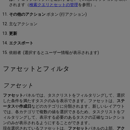
存
されます（
検索クエリとセットの管理
を参照）。
す
る
その他のアクション
ボタン (行アクション)
フ
主なアクション
ィ
ル
更新
タ
ー
エクスポート
セ
依頼者
(選択するとユーザー情報が表示されます)
カ
ン
ダ
ファセットとフィルタ
リ
検
索
ファセット
タ
ス
ファセット
パネルでは、タスクリストをフィルタリングして、選択
ク
した条件を満たすタスクのみを表示できます。ファセットは、
ステ
リ
ータス
や
作成日
などのカテゴリに分類されます。新しいレイアウト
ス
では、各カテゴリで複数の値を選択できるため、タスクリストをフ
ト
ィルタリングして、表示する必要のあるタスクの正確なコレクショ
の
ンのみが表示されるようにすることができます。
並
現在選択されているファセットは、
ファセット
パネルの上部、
アク