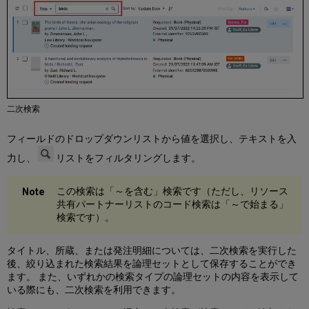
を
示
す
ビ
デ
オ
レ
ス
二次検索
ポ
ン
フィールドのドロップダウンリストから値を選択し、テキストを入
シ
ブ
力し、
リストをフィルタリングします。
モ
ー
この検索は「～を含む」検索です（ただし、リソース
ド
共有パートナーリストのコード検索は「～で始まる」
検索です）。
タイトル、所蔵、または発注明細については、二次検索を実行した
後、絞り込まれた検索結果を論理セットとして保存することができ
ます。 また、いずれかの検索タイプの論理セットの内容を表示して
いる際にも、二次検索を利用できます。