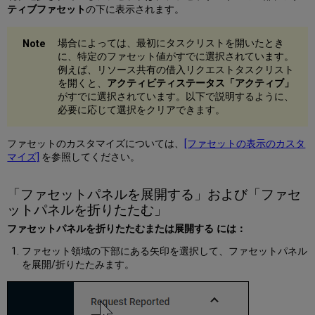
べ
ティブファセット
の下に表示されます。
替
え
場合によっては、最初にタスクリストを開いたとき
タ
に、特定のファセット値がすでに選択されています。
ス
例えば、リソース共有の借入リクエストタスクリスト
ク
を開くと、
アクティビティステータス「アクティブ」
リ
がすでに選択されています。以下で説明するように、
ス
必要に応じて選択をクリアできます。
ト
の
ファセットのカスタマイズについては、
[ファセットの表示のカスタ
情
マイズ]
を参照してください。
報
ユ
ー
「ファセットパネルを展開する」および「ファセ
ザ
ットパネルを折りたたむ」
ー
ファセットパネルを折りたたむまたは展開する には：
情
報
ファセット領域の下部にある矢印を選択して、ファセットパネル
ポ
を展開/折りたたみます。
ッ
プ
ア
ッ