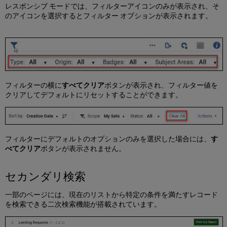
ァ
レスポンシブ モードでは、フィルターアイコンのみが表示され、そ
セ
のアイコンを選択するとフィルター オプションが表示されます。
ッ
ト
表
示
の
カ
ス
フィルターの横に
すべてクリア
ボタンが表示され、フィルター値を
タ
クリアしてデフォルトにリセットすることができます。
マ
イ
ズ
表
示
フィルターにデフォルトのオプションのみを選択した場合には、
す
の
べてクリア
ボタンが表示されません。
カ
ス
セカンダリ検索
タ
マ
イ
一部のページには、現在のリストから特定の条件を満たすレコード
ズ
を検索できる二次検索機能が搭載されています。
方
法