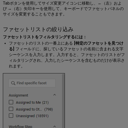
エ
Tabボタンを使用してサイズ変更アイコンに移動し、←（左）およ
ク
び →（右）矢印キーを使用して、キーボードでファセットパネルの
ス
サイズを変更することもできます。
ポ
ー
ト
ファセットリストの絞り込み
オ
ファセットリストをフィルタリングするには：
ー
ファセットのリストの一番上にある
[特定のファセットを見つけ
プ
る]
フィールドに、探しているファセットの名前に含まれる文字
ニ
シーケンスを入力します。入力すると、ファセットのリストがフ
ン
ィルタリングされ、入力したシーケンスを含むものだけが表示さ
グ
れます。
リ
ス
ト
レ
コ
ー
ド
ビ
ュ
ー
分