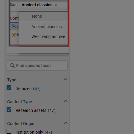
管
理
そ
の
他
の
ア
ク
シ
ョ
ン
と
主
な
ア
ク
シ
ョ
ン
ボ
タ
ン
ス
ラ