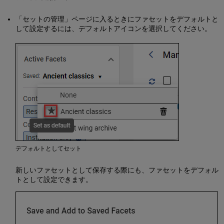
ズ
ア
「セットの管理」ページに入るときにファセットをデフォルトと
ク
して設定するには、デフォルトアイコンを選択してください。
シ
ョ
ン
リ
ス
ト
の
表
示
の
カ
ス
タ
デフォルトとしてセット
マ
イ
新しいファセットとして保存する際にも、ファセットをデフォル
ズ
トとして設定できます。
レ
コ
ー
ド