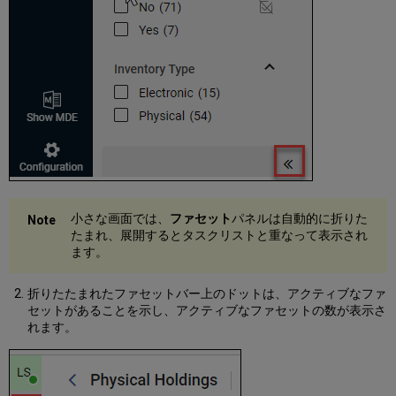
プ
を
開
く
ア
ク
シ
ョ
ン
メ
ニ
ュ
ー
小さな画面では、
ファセット
パネルは自動的に折りた
Alma
たまれ、展開するとタスクリストと重なって表示され
で
ます。
の
ラ
折りたたまれたファセットバー上のドットは、アクティブなファ
ベ
セットがあることを示し、アクティブなファセットの数が表示さ
ル
れます。
管
理
ア
ク