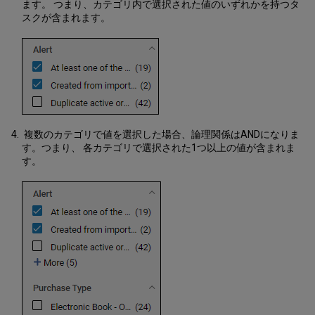
内
ます。 つまり、カテゴリ内で選択された値のいずれかを持つタ
を
スクが含まれます。
移
動
す
る
セ
ク
シ
ョ
複数のカテゴリで値を選択した場合、論理関係はANDになりま
ン
す。つまり、 各カテゴリで選択された1つ以上の値が含まれま
間
す。
の
移
動
タ
ス
ク
間
の
移
動
セ