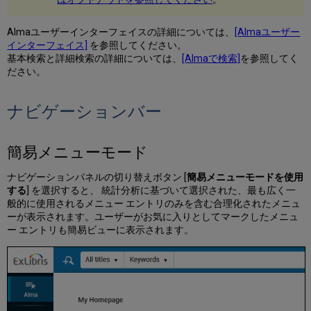
易
メ
Almaユーザーインターフェイスの詳細については、
[Almaユーザー
ニ
インターフェイス]
を参照してください。
ュ
基本検索と詳細検索の詳細については、
[Almaで検索]
を参照してく
ー
ださい。
モ
ー
ド
ナビゲーションバー
タ
ス
ク
簡易メニューモード
リ
ス
ナビゲーションパネルの切り替えボタン [
簡易メニューモードを使用
ト
する
] を選択すると、 統計分析に基づいて選択された、最も広く一
般的に使用されるメニュー エントリのみを含む合理化されたメニュ
フ
ーが表示されます。ユーザーがお気に入りとしてマークしたメニュ
ァ
ー エントリも簡易ビューに表示されます。
セ
ッ
ト
と
フ
ィ
ル