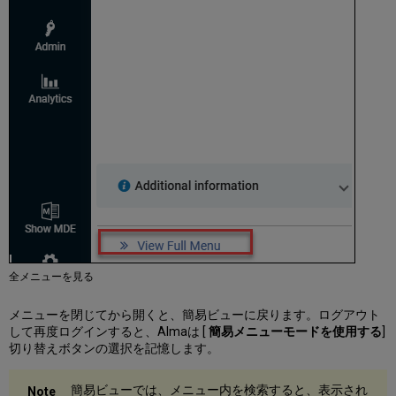
イ
ズ
変
更
フ
ァ
セ
ッ
ト
リ
ス
ト
の
絞
り
込
全メニューを見る
み
フ
メニューを閉じてから開くと、簡易ビューに戻ります。ログアウト
ァ
して再度ログインすると、Almaは [
簡易メニューモードを使用する
]
セ
切り替えボタンの選択を記憶します。
ッ
ト
を
簡易ビューでは、メニュー内を検索すると、表示され