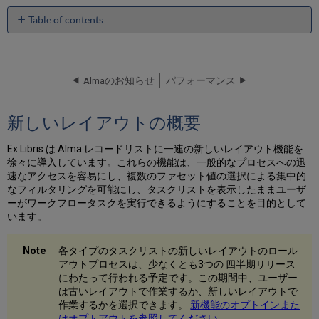
Table of contents
新
し
い
レ
Almaのお知らせ
パフォーマンス
イ
ア
新しいレイアウトの概要
ウ
ト
の
Ex Libris は Alma レコードリストに一連の新しいレイアウト機能を
概
徐々に導入しています。これらの機能は、一般的なプロセスへの迅
要
速なアクセスを容易にし、複数のファセット値の選択による集中的
なフィルタリングを可能にし、タスクリストを表示したままユーザ
ナ
ーがワークフロータスクを実行できるようにすることを目的として
ビ
います。
ゲ
ー
シ
各タイプのタスクリストの新しいレイアウトのロール
ョ
アウトプロセスは、少なくとも3つの 四半期リリース
ン
にわたって行われる予定です。この期間中、ユーザー
バ
は古いレイアウトで作業するか、新しいレイアウトで
ー
作業するかを選択できます。
新機能のオプトインまた
簡
はオプトアウトを参照してください
。