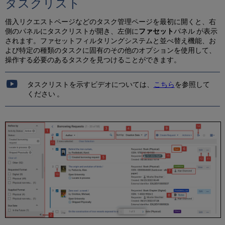
タスクリスト
ト
を
除
借入リクエストページなどのタスク管理ページを最初に開くと、右
外
側のパネルにタスクリストが開き、左側に
ファセット
パネル が表示
す
されます。ファセットフィルタリングシステムと並べ替え機能、お
る
よび特定の種類のタスクに固有のその他のオプションを使用して、
操作する必要のあるタスクを見つけることができます。
リ
ス
ト
タスクリストを示すビデオについては、
こちら
を参照して
か
ください 。
ら
フ
ァ
セ
ッ
ト
を
削
除
す
る
フ
ァ