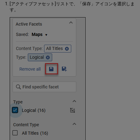
必
[アクティブファセット]リストで、「保存」アイコンを選択しま
須
す。
情
報
の
表
示
詳
細
ペ
イ
ン
の
編
集
可
能
な
セ
ク
シ
ョ
ン