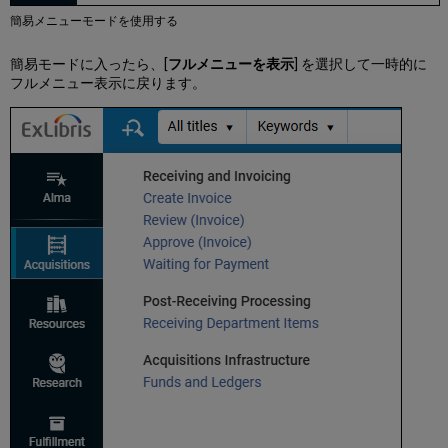
「フ
簡易メニューモードを使用する
ァ
セ
ッ
簡易モードに入ったら、[
フルメニューを表示
] を選択して一時的に
ト
フルメニュー表示に戻ります。
パ
ネ
ル
を
折
り
た
た
む」
フ
ァ
セ
ッ
ト
パ
ネ
ル
の
サ