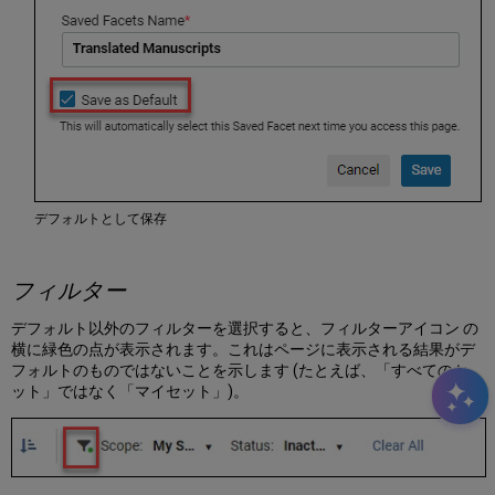
の
表
示
の
カ
ス
タ
マ
イ
ズ
テ
デフォルトとして保存
ー
ブ
ル 表
フィルター
示
の
デフォルト以外のフィルターを選択すると、フィルターアイコン の
カ
横に緑色の点が表示されます。これはページに表示される結果がデ
ス
フォルトのものではないことを示します (たとえば、「すべてのセ
タ
ット」ではなく「マイセット」)。
マ
イ
ズ
フ