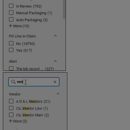
割
表
示
ペ
イ
ン
の
サ
イ
ズ
変
更
詳
細
ペ
イ
ン
を
閉
じ
る
画
面