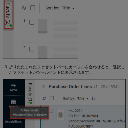
シ
ョ
ン
メ
ニ
ュ
ー
に
よ
る
ラ
ベ
折りたたまれたファセットバーにカーソルを合わせると、選択し
ル
たファセットがツールヒントに表示されます。
の
管
理
詳
細
ペ
イ
ン
で
の