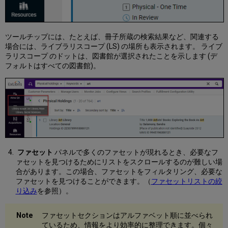
ラ
ベ
ル
の
ツールチップには、たとえば、冊子所蔵の検索結果など、関連する
管
場合には、ライブラリスコープ (LS) の場所も表示されます。 ライブ
理
ラリスコープ のドットは、図書館が選択されたことを示します (デ
フ
フォルトはすべての図書館)。
ァ
セ
ッ
ト
リ
ス
ト
の
ラ
ファセット
パネルで多くのファセットが現れるとき、必要なフ
ベ
ァセットを見つけるためにリストをスクロールするのが難しい場
ル
合があります。この場合、ファセットをフィルタリング、必要な
ファセットを見つけることができます。（
ファセットリストの絞
個々
り込み
を参照）。
の
タ
ス
ファセットセクションはアルファベット順に並べられ
ク
ているため、情報をより効率的に整理できます。個々