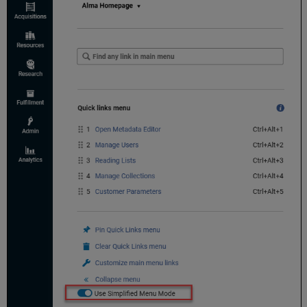
タ
フ
ァ
セ
ッ
ト
「フ
ァ
セ
ッ
ト
パ
ネ
ル
を
展
開
す
る」
お
よ
び