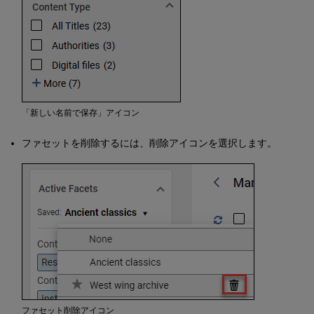
メ
ニ
ュ
ー
へ
の
ア
ク
「新しい名前で保存」アイコン
セ
ス
ファセットを削除するには、削除アイコンを選択します。
セ
ク
シ
ョ
ン
表
示
の
カ
ス
タ
マ
イ
ファセット削除アイコン