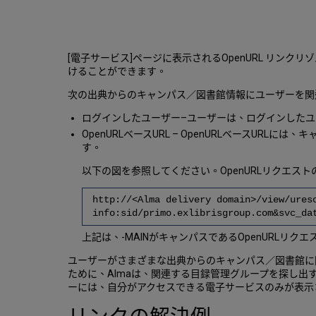
[電子サービス]ページに表示されるOpenURL リ
けることができます。
次の出典からのキャンパス／図書館情報にユーザーを関
ログインしたユーザー–ユーザーは、ログインしたユ
OpenURLベースURL – OpenURLベースU
す。
以下の図を参照してください。OpenURLリクエスト
http://<Alma delivery domain>/view/ures
info:sid/primo.exlibrisgroup.com&svc_da
上記は、-MAINがキャンパスであるOpenURLリクエ
ユーザーがさまざまな出典からのキャンパス／図書館に関
ために、Almaは、関連する目録管理グループを探し出
ーには、自分がアクセスできる電子サービスのみが表示