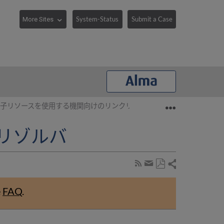
System-Status
Submit a Case
Expand/collaps
子リソースを使用する機関向けのリンクリゾルバ
リゾルバ
Share
Subscribe
by
Save
page
Share
as
RSS
by
e
FAQ
.
PDF
email