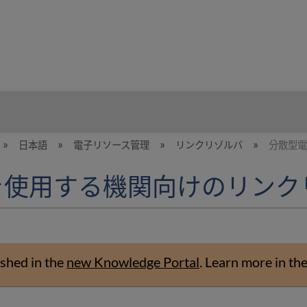
hy
日本語
電子リソース管理
リンクリゾルバ
分散型電
を使用する機関向けのリンク
shed in the
new Knowledge Portal
.
Learn more in th