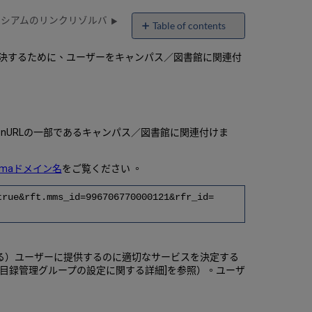
ーシアムのリンクリゾルバ
Table of contents
リ
を解決するために、ユーザーをキャンパス／図書館に関連付
ン
ク
の
解
決
例
OpenURLの一部であるキャンパス／図書館に関連付けま
lmaドメイン名
をご覧ください 。
true&rft.mms_id=996706770000121&rfr_id=
見る）ユーザーに提供するのに適切なサービスを決定する
[目録管理グループの設定に関する詳細]を参照）。ユーザ