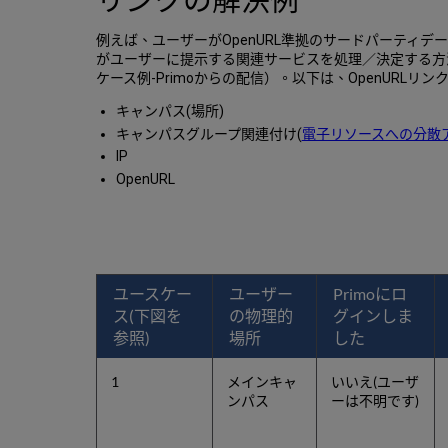
リンクの解決例
例えば、ユーザーがOpenURL準拠のサードパーティデータベー
がユーザーに提示する関連サービスを処理／決定する方
ケース例-Primoからの配信）。以下は、OpenUR
キャンパス(場所)
キャンパスグループ関連付け(
電子リソースへの分散
IP
OpenURL
ユースケー
ユーザー
Primoにロ
ス(下図を
の物理的
グインしま
参照)
場所
した
1
メインキャ
いいえ(ユーザ
ンパス
ーは不明です)