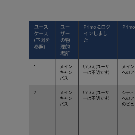
ユース
ユー
Primoにログ
Prim
ケース
ザー
インしまし
(下図を
の物
た
参照)
理的
場所
1
メイン
いいえ(ユーザ
メイン
キャン
ーは不明です)
へのア
パス
2
メイン
いいえ(ユーザ
シティ
キャン
ーは不明です)
へのア
パス
のビュ