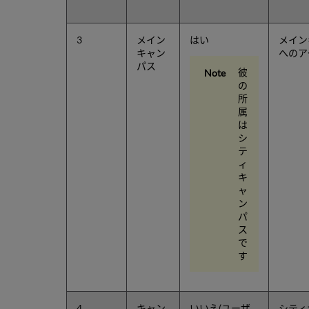
3
メイン
はい
メイン
キャン
へのア
パス
彼
の
所
属
は
シ
テ
ィ
キ
ャ
ン
パ
ス
で
す
4
キャン
いいえ(ユーザ
シティ