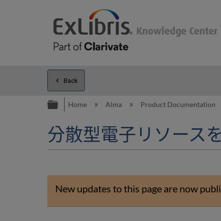
Back
Expand/collapse global hierarc
Home
Alma
Product Documentation
分散型電子リソース
New updates to this page are now publi