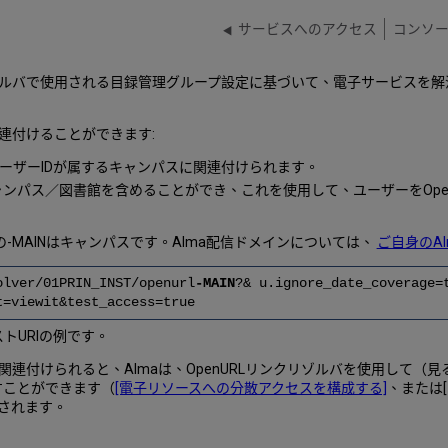
サービスへのアクセス
コンソ
ンクリゾルバで使用される目録管理グループ設定に基づいて、電子サービス
連付けることができます:
ーザーIDが属するキャンパスに関連付けられます。
RLには、キャンパス／図書館を含めることができ、これを使用して、ユーザーを
の-MAINはキャンパスです。Alma配信ドメインについては、
ご自身のA
olver/01PRIN_INST/openurl
-MAIN
?& u.ignore_date_coverage=
t=viewit&test_access=true
ストURIの例です。
連付けられると、Almaは、OpenURLリンクリゾルバを使用して（
すことができます（
[電子リソースへの分散アクセスを構成する]
、または
されます。