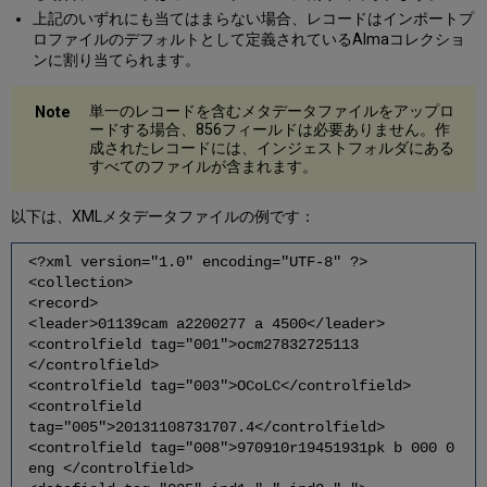
上記のいずれにも当てはまらない場合、レコードはインポートプ
ロファイルのデフォルトとして定義されているAlmaコレクショ
ンに割り当てられます。
単一のレコードを含むメタデータファイルをアップロ
ードする場合、856フィールドは必要ありません。作
成されたレコードには、インジェストフォルダにある
すべてのファイルが含まれます。
以下は、XMLメタデータファイルの例です：
<?xml version="1.0" encoding="UTF-8" ?>
<collection>
<record>
<leader>01139cam a2200277 a 4500</leader>
<controlfield tag="001">ocm27832725113
</controlfield>
<controlfield tag="003">OCoLC</controlfield>
<controlfield
tag="005">20131108731707.4</controlfield>
<controlfield tag="008">970910r19451931pk b 000 0
eng </controlfield>