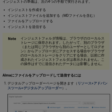
インジェストの準備は、次の4つの手順で実行されます。
レ
ク
インジェストを作成する
シ
インジェストファイルを追加する（MDファイルを含む）
ョ
ファイルをアップロードする
ン
インジェストを送信する
の
割
り
インジェストフォルダ情報は、ブラウザのローカルス
当
トレージに保存されます。したがって、別のブラウザ
て
（または同じブラウザから別のユーザーとしてログオ
ン）からアップローダにアクセスする場合やブラウザ
DC
のローカルストレージをクリアにする場合、以前に作
XML
成されたインジェストフォルダは表示されません。こ
コ
の操作はすでに送信されたデータには影響しません。
レ
ク
Almaにファイルをアップロードして送信するには
シ
ョ
デジタルアップローダーページを開きます（
リソース>アドバン
ン
スツール>デジタルアップローダー
）。
の
割
り
当
て