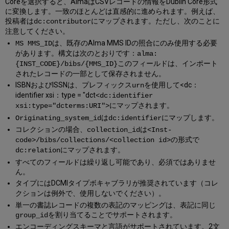
Coreを選択すると、AlmaはCSVレコードの情報をDublin Core形式
に変換します。一致のほとんどは直感的に進められます。例えば、
は
にマップされます。ただし、次のことに
投稿者
dc:contributor
注意してください。
は、既存のAlma MMS IDの照合にのみ使用する必要
MS MMS_ID
があります。構文は次のとおりです：
alma:
このフィールドは、インポート
{INST_CODE}/bibs/{MMS_ID}
されたレコードの一部として保存されません。
ISBNおよびISSNは、プレフィックス
を使用して<dc：
urn
identifier xsi：type = "dct
<dc:identifier
にマップされます。
xsi:type="dcterms:URI">
は
にマップします。
Originating_system_id
dc:identifier
コレクションの場合、
は
collection_id
<Inst-
の形式で
code>/bibs/collections/<collection id>
にマップされます。
dc:relation
すべてのフィールドは繰り返し可能であり、必須ではありませ
ん。
にはDCMIタイプボキャブラリが推奨されています（コレ
タイプ
クションは例外で、使用しないでください）。
単一の書誌レコードの複数の表記のマッピングは、表記に同じ
を割り当てることでサポートされます。
group_id
エンコーディングスキーマと言語がサポートされています。2文