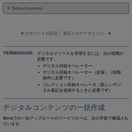
Table of contents
デ
ジ
タ
ル
デポジットの設定
表記メタデータとコンテンツの編集
コ
ン
テ
デジタルリソースを管理するには、次の役職が
ン
必要です。
ツ
デジタル目録オペレーター
の
一
デジタル目録オペレーター（拡張）（削除
括
操作に必要です）
作
コレクション目録オペレータ（新しいデジ
成
タル表記を追加するときに必要です）
Alma
へ
デジタルコンテンツの一括作成
の
フ
Almaでの一括アップロードのワークフローは、次の手順で構成され
ァ
ています。
イ
ル