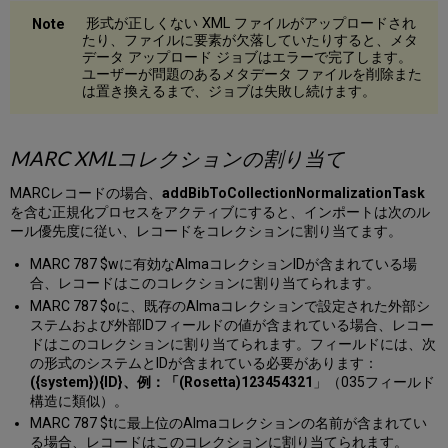
形式が正しくない XML ファイルがアップロードされ
たり、ファイルに要素が欠落していたりすると、メタ
データ アップロード ジョブはエラーで完了します。
ユーザーが問題のあるメタデータ ファイルを削除また
は置き換えるまで、ジョブは失敗し続けます。
MARC XMLコレクションの割り当て
MARCレコードの場合、
addBibToCollectionNormalizationTask
を含む正規化プロセスをアクティブにすると、インポートは次のル
ール優先度に従い、レコードをコレクションに割り当てます。
MARC 787 $wに有効なAlmaコレクションIDが含まれている場
合、レコードはこのコレクションに割り当てられます。
MARC 787 $oに、既存のAlmaコレクションで設定された外部シ
ステムおよび外部IDフィールドの値が含まれている場合、レコー
ドはこのコレクションに割り当てられます。フィールドには、次
の形式のシステムとIDが含まれている必要があります：
({system}){ID}、例：「(Rosetta)123454321
」（035フィールド
構造に類似）。
MARC 787 $tに最上位のAlmaコレクションの名前が含まれてい
る場合、レコードはこのコレクションに割り当てられます。