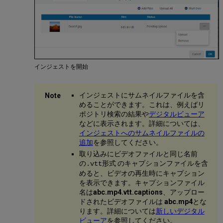
加
す
る
フ
ル
テ
キ
インジェストを開始
ス
ト
フ
インジェストにサムネイルファイルを含
ァ
めることができます。これは、例えばリ
イ
ポジトリ検索の結果や
デジタルビューア
ル
などに表示されます。詳細については、
を
インジェストへのサムネイルファイルの
イ
追加
を参照してください。
ン
取り込みにビデオファイルと同じ名前
ジ
の
形式 のキャプションファイルを含
.vtt
ェ
めると、ビデオの再生時にキャプション
ス
を表示できます。キャプションファイル
ト
名は
abc.mp4.vtt.captions
、アップロー
に
ドされたビデオファイルは
abc.mp4
とな
追
ります。詳細については
新しいデジタル
加
ビューア
を参照してください。