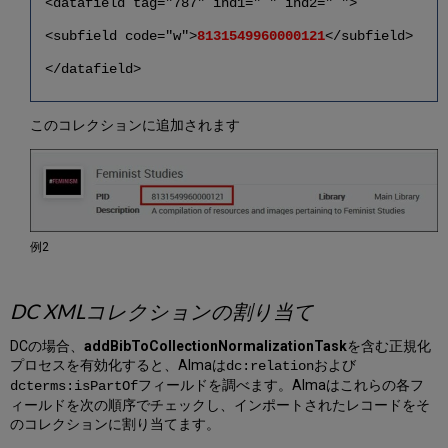
<datafield tag="787" ind1=" " ind2=" ">
<subfield code="w">
8131549960000121
</subfield>
</datafield>
このコレクションに追加されます
例2
DC XMLコレクションの割り当て
DCの場合、
addBibToCollectionNormalizationTask
を含む正規化
プロセスを有効化すると、Almaは
および
dc:relation
フィールドを調べます。Almaはこれらの各フ
dcterms:isPartOf
ィールドを次の順序でチェックし、インポートされたレコードをそ
のコレクションに割り当てます。