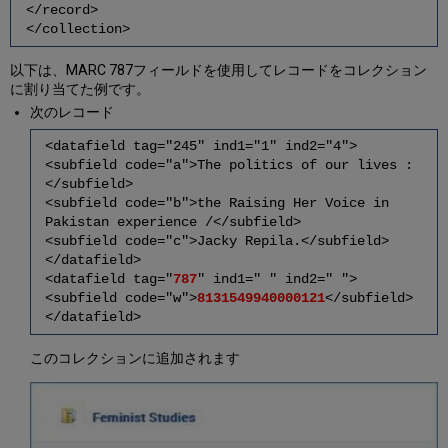
</record>
</collection>
以下は、MARC 787フィールドを使用してレコードをコレクション
に割り当てた例です。
次のレコード
<datafield tag="245" ind1="1" ind2="4">
<subfield code="a">The politics of our lives :
</subfield>
<subfield code="b">the Raising Her Voice in
Pakistan experience /</subfield>
<subfield code="c">Jacky Repila.</subfield>
</datafield>
<datafield tag="
787
" ind1=" " ind2=" ">
<subfield code="w">
8131549940000121
</subfield>
</datafield>
このコレクションに追加されます