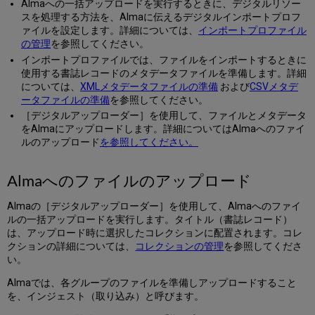
Almaへの一括アップロードを実行するときに、デジタルリソー
の
スを処理する方法を、Almaに伝えるデジタルインポートプロフ
ア
ァイルを設定します。詳細については、
インポートプロファイル
ッ
の管理
を参照してください。
プ
インポートプロファイルでは、ファイルをインポートするときに
ロ
使用する書誌レコードのメタデータファイルを準備します。詳細
ー
については、
XMLメタデータファイルの準備
および
CSVメタデ
ド
ータファイルの準備
を参照してください。
XML
［デジタルアップローダー］を使用して、ファイルとメタデータ
メ
をAlmaにアップロードします。詳細についてはAlmaへのファイ
タ
ルのアップロード
を参照してください。
デ
ー
タ
Almaへのファイルのアップロード
フ
ァ
Almaの［デジタルアップローダー］を使用して、Almaへのファイ
イ
ルの一括アップロードを実行します。タイトル（書誌レコード）
ル
は、アップロード時に選択したコレクションに配置されます。コレ
の
クションの詳細については、
コレクションの管理
を参照してくださ
準
い。
備
Almaでは、各グループのファイルを準備しアップロードすること
MARC
を、インジェスト（取り込み）と呼びます。
XML
コ