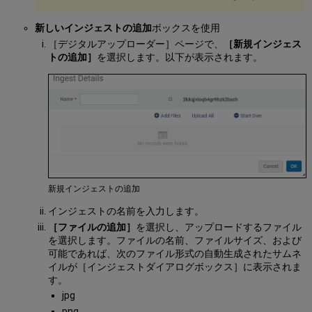
の
準
新しいインジェストの追加
ボックスを使用
備
［デジタルアップローダー］ページで、
［新規インジェス
CSV
トの追加］
を選択します。以下が表示されます。
の
Dublin
Core
へ
の
コ
ア
マ
ッ
ピ
新規インジェストの追加
ン
グ
インジェストの名前を入力します。
Excel
［ファイルの追加］
を選択し、アップロードするファイル
メ
を選択します。ファイルの名前、ファイルサイズ、および
タ
可能であれば、次のファイル形式の自動生成されたサムネ
デ
イルが［インジェストダイアログボックス］に表示されま
ー
す。
タ
jpg
フ
png