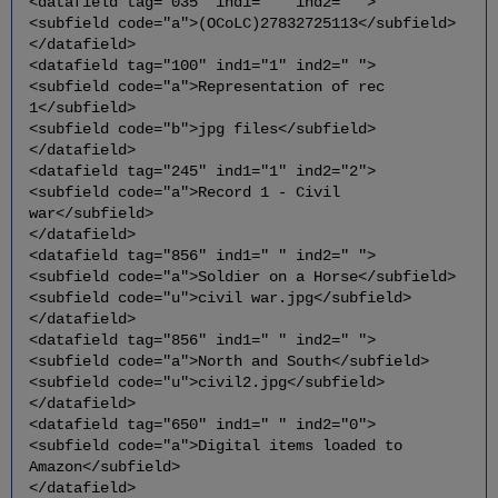
<datafield tag="035" ind1=" " ind2=" ">
<subfield code="a">(OCoLC)27832725113</subfield>
</datafield>
<datafield tag="100" ind1="1" ind2=" ">
<subfield code="a">Representation of rec
1</subfield>
<subfield code="b">jpg files</subfield>
</datafield>
<datafield tag="245" ind1="1" ind2="2">
<subfield code="a">Record 1 - Civil
war</subfield>
</datafield>
<datafield tag="856" ind1=" " ind2=" ">
<subfield code="a">Soldier on a Horse</subfield>
<subfield code="u">civil war.jpg</subfield>
</datafield>
<datafield tag="856" ind1=" " ind2=" ">
<subfield code="a">North and South</subfield>
<subfield code="u">civil2.jpg</subfield>
</datafield>
<datafield tag="650" ind1=" " ind2="0">
<subfield code="a">Digital items loaded to
Amazon</subfield>
</datafield>