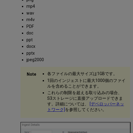
ァ
mp4
イ
ル
wav
の
m4v
準
PDF
備
doc
イ
ppt
ン
docx
ジ
ェ
pptx
ス
jpeg2000
ト
に
各ファイルの最大サイズは1GBです。
サ
1回のインジェストに最大1000個のファイ
ム
ルを含めることができます。
ネ
イ
これらの制限を超える取り込みの場合、
ル
S3ストレージに直接アップロードできま
フ
す。詳細については、
[デベロッパーネッ
ァ
トワーク]
を参照してください。
イ
ル
を
追