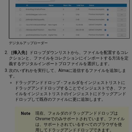
MODS
XML
コ
レ
ク
シ
ョ
ン
デジタルアップローダー
の
［挿入先］
ドロップダウンリストから、ファイルを配置するコレ
割
クションと、ファイルをコレクションにインポートする方法を定
り
義するデジタルインポートプロファイルを選択します。
当
て
次のいずれかを実行して、Almaに送信するファイルを追加しま
す。
CSV
メ
ドラッグアンドドロップ - フォルダをインジェストリストに
タ
ドラッグアンドドロップすることでインジェストでき、ファ
デ
イルをインジェストリストのインジェストにドラッグアンド
ー
ドロップして既存のファイルに更に追加します。
タ
フ
現在、フォルダのドラッグアンドドロップは
ァ
Chromeでのみサポートされています。ファイル
イ
は、サポートされているすべてのブラウザを使
ル
用してドラッグアンドドロップできます。