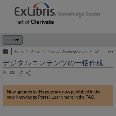
Back
Expand/collapse global hierarchy
E
Home
Alma
Product Documentation
日本語
デジタルコンテンツの一括作成
Share
Subscribe
by
page
Save
Share
RSS
as
by
PDF
New updates to this page are now published in the
email
new Knowledge Portal
.
Learn more in the
FAQ
.