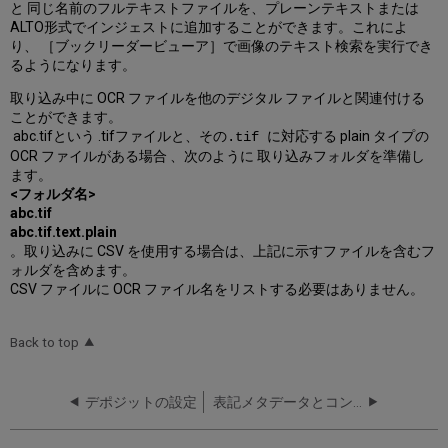
と 同じ名前のフルテキストファイルを、プレーンテキストまたは
ALTO形式でインジェストに追加することができます。これによ
り、 ［ブックリーダービューア］で画像のテキスト検索を実行でき
るようになります。
取り込み中に OCR ファイルを他のデジタル ファイルと関連付ける
ことができます。
abc.tif
という .tif
ファイルと、その
に対応する plain タイプの
.tif
OCR ファイルがある場合 、次のように 取り込みフォルダを準備し
ます。
<フォルダ名>
abc.tif
abc.tif.text.plain
。取り込みに CSV を使用する場合は、上記に示すファイルを含むフ
ォルダを含めます。
CSV ファイルに OCR ファイル名をリストする必要はありません。
Back to top
デポジットの設定
表記メタデータとコンテンツの編集