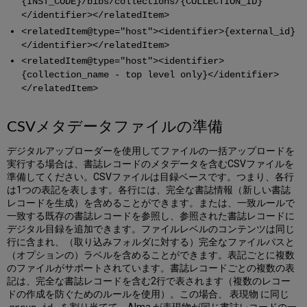
{INST_CODE}/bibs/collections/{COLLECTION_ID}
</identifier></relatedItem>
<relatedItem@type="host"><identifier>{external_id}
</identifier></relatedItem>
<relatedItem@type="host"><identifier>
{collection_name - top level only}</identifier>
</relatedItem>
CSVメタデータファイルの準備
デジタルアップローダーを使用してファイルの一括アップロードを
実行する場合は、書誌レコードのメタデータを含むCSVファイルを
準備してください。CSVファイルは目録ベースです。つまり、各行
は1つの表記を表します。各行には、完全な書誌情報（新しい書誌
レコードを生成）を含めることができます。または、一致ルールで
一致する既存の書誌レコードを参照し、参照された書誌レコードに
デジタル目録を追加できます。ファイルレベルのコンテンツは同じ
行に含まれ、（取り込みフォルダに対する）完全なファイルパスと
（オプションの）ラベルを含めることができます。表記ごとに複数
のファイルがサポートされています。書誌レコードごとの複数の表
記は、完全な書誌レコードを含む2行で表されます（複数のレコー
ドの作成を防ぐためのルールを使用）。この場合、 表現物 に同じ