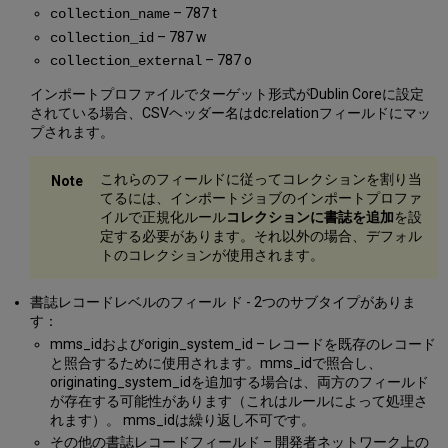
– 787 t
collection_name
– 787 w
collection_id
– 787 o
collection_external
インポートプロファイルでターゲット形式がDublin Coreに設定
されている場合、CSVヘッダー名はdc:relationフィールドにマッ
プされます。
これらのフィールドに従ってコレクションを割り当
てるには、インポートジョブのインポートプロファ
イルで正規化ルール
コレクションに書誌を追加
を設
定する必要があります。それ以外の場合、デフォル
トのコレクションが使用されます。
書誌レコードレベルのフィール ド - 2つのサブタイプがありま
す：
mms_idおよびorigin_system_id – レコードを既存のレコード
と照合するために使用されます。mms_idで照合し、
originating_system_idを追加する場合は、両方のフィールド
が存在する可能性があります（これはルールによって処理さ
れます）。 mms_idは繰り返し不可です。
その他の書誌レコードフィールド – 開発者ネットワーク上の