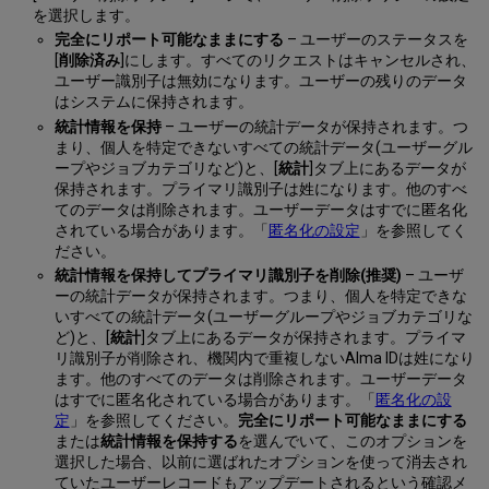
を選択します。
完全にリポート可能なままにする
– ユーザーのステータスを
[
削除済み
]にします。すべてのリクエストはキャンセルされ、
ユーザー識別子は無効になります。ユーザーの残りのデータ
はシステムに保持されます。
統計情報を保持
– ユーザーの統計データが保持されます。つ
まり、個人を特定できないすべての統計データ(ユーザーグル
ープやジョブカテゴリなど)と、[
統計
]タブ上にあるデータが
保持されます。プライマリ識別子は姓になります。他のすべ
てのデータは削除されます。ユーザーデータはすでに匿名化
されている場合があります。「
匿名化の設定
」を参照してく
ださい。
統計情報を保持してプライマリ識別子を削除(推奨)
– ユーザ
ーの統計データが保持されます。つまり、個人を特定できな
いすべての統計データ(ユーザーグループやジョブカテゴリな
ど)と、[
統計
]タブ上にあるデータが保持されます。プライマ
リ識別子が削除され、機関内で重複しないAlma IDは姓になり
ます。他のすべてのデータは削除されます。ユーザーデータ
はすでに匿名化されている場合があります。「
匿名化の設
定
」を参照してください。
完全にリポート可能なままにする
または
統計情報を保持する
を選んでいて、このオプションを
選択した場合、以前に選ばれたオプションを使って消去され
ていたユーザーレコードもアップデートされるという確認メ