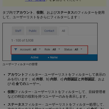
ザ
ー
の
タブ内で
アカウント
、
役割
、および
ステータス
のフィルターを使用
罰
して、ユーザーリストをさらにフィルターします：
金
お
よ
び
手
数
料
の
管
理
ユーザーフィルターの管理
ユ
ー
アカウント
フィルター - ユーザーリストをフィルターして表示の
ザ
みを行います； a)
外部
、b)
内部
、c)
内部認証と外部認証
、およ
ー
び d)
全ての
ユーザー。
統
計
役割
フィルター - ユーザーリストをフィルターして、目録管理者
の
などの特定の役割を持つユーザーのみを表示します。
管
ステータス
フィルター - ユーザーリストをフィルター処理して、
理
次のステータスを持つユーザーのみを表示します； a)
全て
、b）