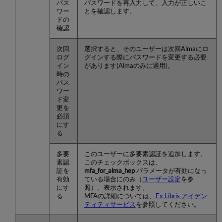
パス
パスワードを再入力して、入力が正しいこ
ワー
とを確認します。
ドの
確認
次回
選択すると、そのユーザーは次回Almaにロ
ログ
グインする際にパスワードを変更する必要
イン
があります(Almaのみに適用)。
時の
パス
ワー
ド変
更を
必須
にす
る
多要
このユーザーに多要素認証を追加します。
素認
このチェックボックスは、
証を
mfa_for_alma_hep
パラメータが有効になっ
有効
ている場合にのみ（
ユーザー設定
を参
にす
照）、表示されます。
る
MFAの詳細については、
Ex Libris アイデン
ティティサービス
を参照してください。