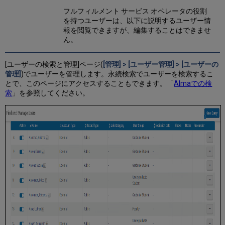
ク
フルフィルメント サービス オペレータの役割
ト
を持つユーザーは、以下に説明するユーザー情
情
報を閲覧できますが、編集することはできませ
報
ん。
の
管
[ユーザーの検索と管理]ページ(
[管理] > [ユーザー管理] > [ユーザーの
理
管理]
)でユーザーを管理します。永続検索でユーザーを検索するこ
ユ
とで、このページにアクセスすることもできます。「
Almaでの検
ー
索
」を参照してください。
ザ
ー
識
別
子
(タ
ブ)
の
管
理
ユ
ー
ザ
ー