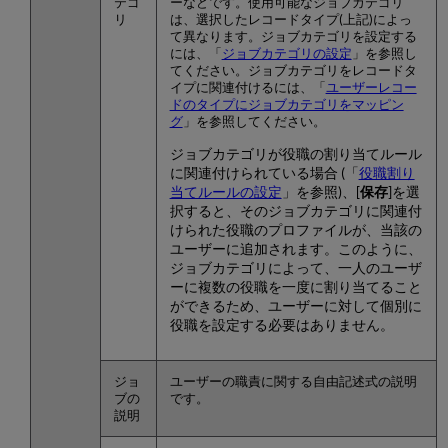
テゴ
ーなどです。使用可能なジョブカテゴリ
リ
は、選択したレコードタイプ(上記)によっ
て異なります。ジョブカテゴリを設定する
には、「
ジョブカテゴリの設定
」を参照し
てください。ジョブカテゴリをレコードタ
イプに関連付けるには、「
ユーザーレコー
ドのタイプにジョブカテゴリをマッピン
グ
」を参照してください。
ジョブカテゴリが役職の割り当てルール
に関連付けられている場合 (「
役職割り
当てルールの設定
」を参照)、[
保存
]を選
択すると、そのジョブカテゴリに関連付
けられた役職のプロファイルが、当該の
ユーザーに追加されます。このように、
ジョブカテゴリによって、一人のユーザ
ーに複数の役職を一度に割り当てること
ができるため、ユーザーに対して個別に
役職を設定する必要はありません。
ジョ
ユーザーの職責に関する自由記述式の説明
ブの
です。
説明