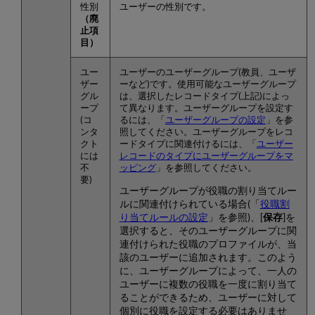
性別
ユーザーの性別です。
（廃
止項
目）
ユー
ユーザーのユーザーグループ(教員、ユーザ
ザー
ーなど)です。使用可能なユーザーグループ
グル
は、選択したレコードタイプ(上記)によっ
ープ
て異なります。ユーザーグループを設定す
(コ
るには、「
ユーザーグループの設定
」を参
ンタ
照してください。ユーザーグループをレコ
クト
ードタイプに関連付けるには、「
ユーザー
には
レコードのタイプにユーザーグループをマ
不
ッピング
」を参照してください。
要)
ユーザーグループが役職の割り当てルー
ルに関連付けられている場合(「
役職割
り当てルールの設定
」を参照)、[
保存
]を
選択すると、そのユーザーグループに関
連付けられた役職のプロファイルが、当
該のユーザーに追加されます。このよう
に、ユーザーグループによって、一人の
ユーザーに複数の役職を一度に割り当て
ることができるため、ユーザーに対して
個別に役職を設定する必要はありませ