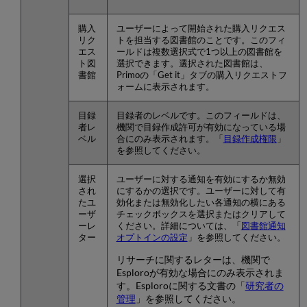
購入
ユーザーによって開始された購入リクエス
リク
トを担当する図書館のことです。このフィ
エス
ールドは複数選択式で1つ以上の図書館を
ト図
選択できます。選択された図書館は、
書館
Primoの「Get it」タブの購入リクエストフ
ォームに表示されます。
目録
目録者のレベルです。このフィールドは、
者レ
機関で目録作成許可が有効になっている場
ベル
合にのみ表示されます。「
目録作成権限
」
を参照してください。
選択
ユーザーに対する通知を有効にするか無効
され
にするかの選択です。ユーザーに対して有
たユ
効化または無効化したい各通知の横にある
ーザ
チェックボックスを選択またはクリアして
ーレ
ください。詳細については、「
図書館通知
ター
オプトインの設定
」を参照してください。
リサーチに関するレターは、機関で
Esploroが有効な場合にのみ表示されま
す。Esploroに関する文書の「
研究者の
管理
」を参照してください。