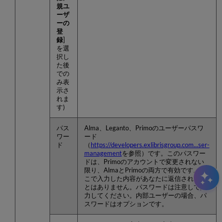
規ユ
ーザ
ーの
登
録
]
を選
択し
た後
での
み表
示さ
れま
す)
パス
Alma、Leganto、Primoのユーザーパスワ
ワー
ード
ド
（
https://developers.exlibrisgroup.com...ser-
management
を参照）です。このパスワー
ドは、Primoのアカウントで変更されない
限り、AlmaとPrimoの両方で有効です。こ
こで入力した内容があなたに返信されるこ
とはありません。パスワードは注意して入
力してください。内部ユーザーの場合、パ
スワードはオプションです。