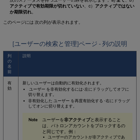
ユ
アクティブで有効期限が切れていない
、c）
アクティブではない
ー
か期限切れ
。
ザ
ー
このページには 次の列が表示されます。
へ
の
添
[ユーザーの検索と管理]ページ - 列の説明
付
フ
ァ
列
説明
イ
の
名
ル
前
の
管
有
新しいユーザーは自動的に有効化されます。
理
効
ユーザー を非有効化するには-左にドラッグしてオフに
プ
切り替えます。
ロ
非有効化した ユーザー を再度有効化する -右にドラッグ
キ
してオンに切り替えます。
シ
(代
ユーザーを
非アクティブ
と表示すること
理)
は、パトロンアカウントをブロックするの
ユ
と同じです。例：
ー
ユーザーのアカウントが非アクティブであ
ザ