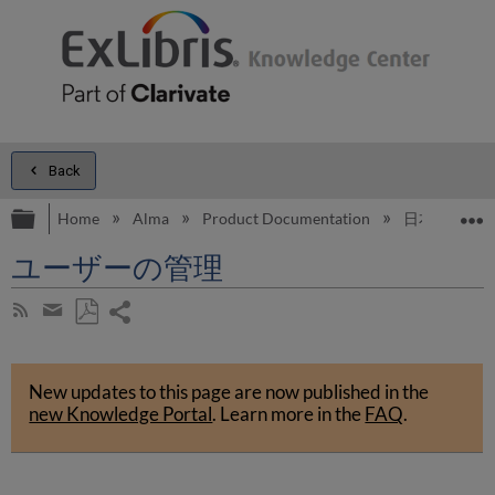
Back
Expand/collapse global hierarchy
E
Home
Alma
Product Documentation
日本語
ユーザーの管理
Share
Subscribe
by
page
Save
Share
RSS
as
by
PDF
New updates to this page are now published in the
email
new Knowledge Portal
.
Learn more in the
FAQ
.