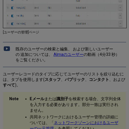
メ
モ
の
管
理
ユ
[ユーザーの管理]ページ
ー
ザ
ー
既存のユーザーの検索と編集、 および新しいユーザー
の
の 追加については、
Almaのユーザー
の動画（4分33 秒）
ブ
をご覧ください。
ロ
ッ
ユーザーレコードのタイプに応じてユーザーのリストを絞り込むに
ク
は、タブを使用します(
スタッフ
、
パブリック
、
コンタクト
、および
と
すべて
)。
ブ
ロ
ッ
Eメール
または
識別子
を検索する場合、文字列全体
ク
を入力する必要があります。部分一致は実行され
解
ません。
除
共同ネットワークにおけるユーザー管理の詳細に
ユ
ついては、「
ネットワークゾーンにおけるユーザ
ー
ーの一元管理
」を参照してください。