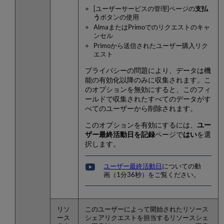
[ユーザーサービスの管理]ページの
支払
う
ボタンの使用
AlmaまたはPrimoでのリクエストのキャ
ンセル
Primoから送信されたユーザー購入リク
エスト
プライバシーの問題により、データは機
能の有効化以降のみに収集されます。こ
のオプションを無効にすると、このフィ
ールドで収集されたすべてのデータがす
べてのユーザーから削除されます。
このオプションを有効にするには、
ユー
ザー最終活動日を記録
ページで
はい
を選
択します。
ユーザー最終活動日
についての動
画（1分36秒）をご覧ください。
リソ
このユーザーによって開始されたリソース
ース
シェアリクエストを担当するリソースシェ