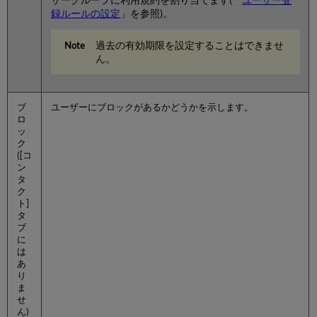
録ルールの設定
」を参照)。
過去の有効期限を設定することはできませ
ん。
ブ
ユーザーにブロックがあるかどうかを示します。
ロ
ッ
ク
([コ
ン
タ
ク
ト]
タ
ブ
に
は
あ
り
ま
せ
ん)