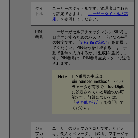
タイ
ユーザーのタイトルです。管理者はこれら
トル
を設定できます。「
ユーザータイトルの設
定
」を参照してください。
PIN
ユーザーがセルフチェックマシン(SIP2)に
番号
ログオンするためのパスワードとなる4桁
の数字です。「
SIP2 Binの設定
」を参照し
てください。PIN番号を生成するには、手
動で番号を入力するか、[
生成
]を選択しま
す。PIN番号は、PIN番号生成レターで送信
されます。
PIN番号の生成は、
pin_number_method
というパ
ラメータが有効で、
fourDigit
に設定されている場合のみ可
能です。詳細については、
「
その他の設定
」を参照して
ください。
ジョ
ユーザーのジョブカテゴリです。たとえ
ブカ
ば、受入オペレータ、目録者、マネージャ