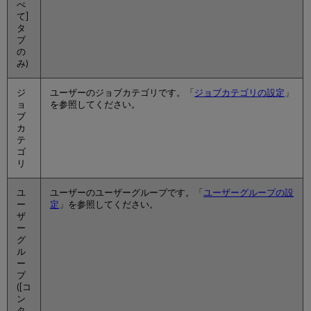
べ
理
て]
ユ
タ
ー
ブ
ザ
の
み)
ー
画
像
ジ
ユーザーのジョブカテゴリです。「
ジョブカテゴリの設定
」
の
ョ
を参照してください。
ブ
管
カ
理
テ
ユ
ゴ
ー
リ
ザ
ー
ユ
ユーザーのユーザーグループです。「
ユーザーグループの設
の
ー
定
」を参照してください。
削
ザ
除
ー
グ
ユ
ル
ー
ー
ザ
プ
ー
([コ
の
ン
配
タ