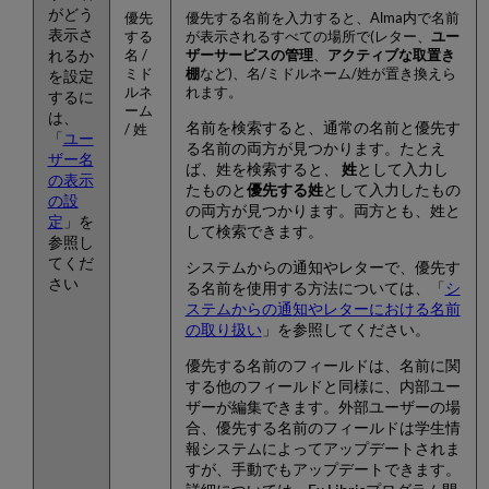
がどう
優先
優先する名前を入力すると、Alma内で名前
表示さ
する
が表示されるすべての場所で(レター、
ユー
れるか
名 /
ザーサービスの管理
、
アクティブな取置き
ミド
棚
など)、名/ミドルネーム/姓が置き換えら
を設定
ルネ
れます。
するに
ーム
は、
名前を検索すると、通常の名前と優先す
/ 姓
「
ユー
る名前の両方が見つかります。たとえ
ザー名
ば、姓を検索すると、
姓
として入力し
の表示
たものと
優先する姓
として入力したもの
の設
の両方が見つかります。両方とも、姓と
定
」を
して検索できます。
参照し
てくだ
システムからの通知やレターで、優先す
さい
る名前を使用する方法については、「
シ
ステムからの通知やレターにおける名前
の取り扱い
」を参照してください。
優先する名前のフィールドは、名前に関
する他のフィールドと同様に、内部ユー
ザーが編集できます。外部ユーザーの場
合、優先する名前のフィールドは学生情
報システムによってアップデートされま
すが、手動でもアップデートできます。