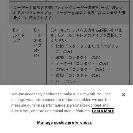
ユーザーを追加する際に[クイックユーザー管理]ページに表示さ
れる次のフィールドは、ユーザーを編集する際には
コンタクト情
報
タブに表示されます。
Eメー
Eメ
Eメールアドレスを入力する必要がありま
ルアド
ール
す。Eメールアドレスのタイプを選択して
レス
のタ
ください。
イプ
代替(「スタッフ」または「パブリッ
(必
ク」のみ)
須)
請求(「コンタクト」のみ)
オーダー(「コンタクト」のみ)
支払い(「コンタクト」のみ)
返却(「コンタクト」のみ)
パーソナル
勤務先
学校(「パブリック」のみ)
We use necessary cookies to make our site work. You can
manage your preferences for optional cookies we use to
measure our site’s performance, personalize content and
Eメ
ユーザーのEメールアドレスです。Eメール
ads to you, and provide social media features.
Learn More
ール
アドレスは、特定のフォーマットでの入力
アド
が必要な場合があります。「
その他の設
レス
定
」のパラメータ
email_regex
を参照してく
Manage cookie preferences
(必
ださい。
須)