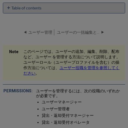
Table of contents
ユ
ー
ザ
ー
ユーザー管理
ユーザーの一括編集とメッセージの一括送信
の
追
加
このページでは、ユーザーの追加、編集、削除、配布
ユ
など、ユーザー を管理する方法について説明します。
ー
ユーザーロール（ユーザープロファイルを含む）の操
ザ
作方法については、
ユーザー役職を管理を参照してく
ー
ださい
。
の
編
集
ユーザーを管理するには、次の役職のいずれか
ユ
が必要です。
ー
ユーザーマネージャー
ザ
ユーザー管理者
ー
貸出・返却受付マネージャー
コ
ン
貸出・返却受付オペレータ
タ