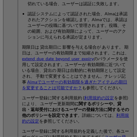
切れている場合、ユーザーは認証に失敗します。
認証システムによって認証された場合、Almaは承認
されたアクションを確認します。Almaでは、承認は
ユーザーの役職に基づいて管理されます。役職、そ
の範囲、および有効期限によって、ユーザーのアク
ションに与えられる承認が定まります。
期限日は 貸出期日に 影響を与える場合が あります。 期
日は、ユーザーの有効期限まで短縮されます。これは、
extend_due_date_beyond_user_expiry
のパラメータを使
用して設定されます。ユーザーが 有効期限に近づいて
いる場合、貸出の 期日は自動的に有効期限として設定
され、 手動で変更することはできません。ナレッジ記
事
Almaでユーザーの有効期限を過ぎたアイテムの期日
を変更することは可能ですか？
も参照してください。
ユーザー登録に関する利用規約 (
利用規約の設定
を参照)
により、 ユーザー更新期間
に関するポリシーや、貸
出・返却受付におけるユーザーの登録方法に関するその
他のポリシーを設定できます
。詳細については、
利用規
約の設定
を参照してください。
ユーザー登録に関する利用規約を定義した後で、各ユー
ザーグループに利用規約を割り当てます(「
ユーザー登