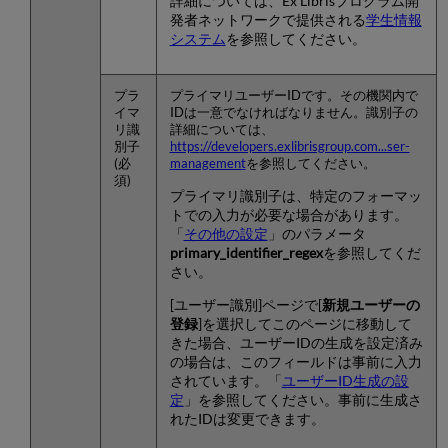
詳細については、Ex Librisプログラム開
発者ネットワークで提供される
学生情報
システム
を参照してください。
プラ
プライマリユーザーIDです。その機関内で
イマ
IDは一意でなければなりません。識別子の
リ識
詳細については、
別子
https
://developers.exlibrisgroup.com...ser-
(必
management
を参照してください。
須)
プライマリ識別子は、特定のフォーマッ
トでの入力が必要な場合があります。
「
その他の設定
」のパラメータ
primary_identifier_regex
を参照してくだ
さい。
[ユーザー識別]ページで[
新規ユーザーの
登録
]を選択してこのページに移動して
きた場合、ユーザーIDの生成を設定済み
の場合は、このフィールドは事前に入力
されています。「
ユーザーID生成の設
定
」を参照してください。事前に生成さ
れたIDは変更できます。