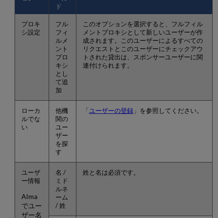
ド
プロキ
フル
このオプションを選択すると、フルフィル
シ設定
フィ
メントプロキシとして新しいユーザーが作
ルメ
成されます。このユーザーによるすべての
ント
リクエストとこのユーザーにチェックアウ
プロ
トされた貸出は、スポンサーユーザーに関
キシ
連付けられます。
とし
て追
加
ローカ
他機
「
ユーザーの登録
」を参照してください。
ルでな
関の
い
ユー
ザー
を探
す
ユーザ
名 /
姓と名は必須です。
ー情報
ミド
ルネ
Alma
ーム
でユー
/ 姓
ザー名