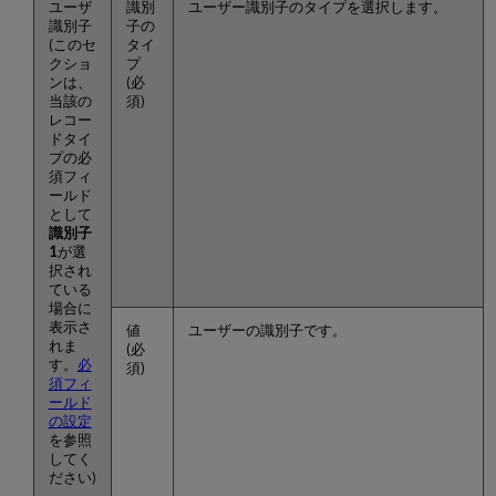
ユーザ
識別
ユーザー識別子のタイプを選択します。
識別子
子の
(このセ
タイ
クショ
プ
ンは、
(必
当該の
須)
レコー
ドタイ
プの必
須フィ
ールド
として
識別子
1
が選
択され
ている
場合に
表示さ
値
ユーザーの識別子です。
れま
(必
す。
必
須)
須フィ
ールド
の設定
を参照
してく
ださい)