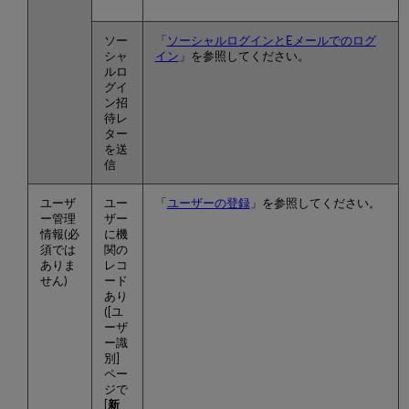
ソー
「
ソーシャルログインとEメールでのログ
シャ
イン
」を参照してください。
ルロ
グイ
ン招
待レ
ター
を送
信
ユーザ
ユー
「
ユーザーの登録
」を参照してください。
ー管理
ザー
情報(必
に機
須では
関の
ありま
レコ
せん)
ード
あり
([ユ
ーザ
ー識
別]
ペー
ジで
[
新