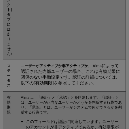
信
ク
ト]
タ
ブ
に
は
あ
り
ま
せ
ん)
ス
ユーザーが
アクティブ
か
非アクティブ
か。
Almaによって
テ
認証された内部ユーザーの場合、これは有効期限に
ー
関係のない手動設定です。認証の詳細については、
タ
以下の[有効期限]を参照してください。
ス
有
Almaは、「認証」と「承認」とを区別します。「認証」と
効
は、ユーザーが正当なユーザーかどうかを判断する行為であ
期
り、「承認」とは、ユーザーがシステムで何ができるかを判
限
断する行為です。
このフィールドは認証に関連しています。ユーザー
のアカウントが非アクティブであるか、有効期限が