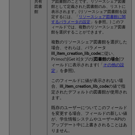
共有
ア図書館のことです。リソースシェア図書
図書
館として定義された図書館のみ、リストに
館
表示されます。(リソースシェア図書館を設
定するには、「
リソースシェア図書館に関
するパラメータの設定
」を参照。) このフ
ィールドでは、複数のリソースシェア図書
館を選択することができます。
複数のリソースシェア図書館を選択した
場合、それらは、パラメータ
ill_item_creation_lib_code
に従い、
Primoの[Get it]タブの[
図書館の場合
]フ
ィールドに表示されます(「
その他の設
定
」を参照)。
このフィールドに値が表示されない場
合、
ill_item_creation_lib_code
の値で指
定されたデフォルトの図書館が使用され
ます。
既存のユーザーについてこのフィールド
を変更する場合、フィールドの新しい値
が、学生情報システムやユーザーAPIの
アップデート中に上書きされることはあ
りません。