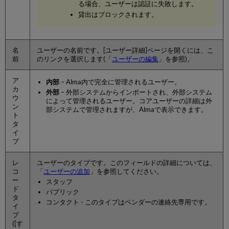
る場合、ユーザーは認証に失敗します。
ー
貸出はブロックされます。
の
管
理
ユ
名
ユーザーの名前です。[ユーザー詳細]ページを開くには、こ
ー
前
のリンクを選択します(「
ユーザーの編集
」を参照)。
ザ
ー
ア
内部
– Alma内で完全に管理されるユーザー。
レ
カ
外部
– 外部システムからインポートされ、外部システム
コ
ウ
によって管理されるユーザー。コアユーザーの詳細は外
ン
ー
部システムで管理されますが、Almaで表示できます。
ト
ド
タ
の
イ
変
プ
更
の
レ
ユーザーのタイプです。このフィールドの詳細については、
表
コ
「
ユーザーの追加
」を参照してください。
示
ー
スタッフ
コ
ド
パブリック
ー
タ
コンタクト - このタイプはベンダーの連絡先専用です。
ス
イ
プ
の
([す
管