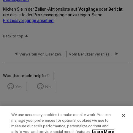
Klicken Sie in der Zeilen-Aktionsliste auf
Vorgänge
oder
Bericht
,
um die Liste der Prozessvorgänge anzuzeigen. Siehe
Prozessvorgänge ansehen
.
Back to top
Verwalten von Lizenzen und Ergänzungen
Vom Benutzer veranlasste Erwerbung (PDA)
Was this article helpful?
Yes
No
We use necessary cookies to make our site work. You can
manage your preferences for optional cookies we use to
measure our site’s performance, personalize content and
Term of Use
Privacy Policy
Contact Us
ads to you, and provide social media features.
Learn More