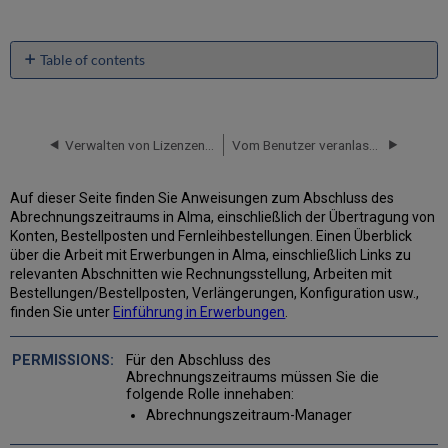
Table of contents
Übertragen
der
Konten
Verwalten von Lizenzen und Ergänzungen
Vom Benutzer veranlasste Erwerbung (PDA)
Verlängerung
von
Bestellposten
Auf dieser Seite finden Sie Anweisungen zum Abschluss des
Übertrag
Abrechnungszeitraums in Alma, einschließlich der Übertragung von
von
Konten, Bestellposten und Fernleihbestellungen. Einen Überblick
Fernleihbestellungen
über die Arbeit mit Erwerbungen in Alma, einschließlich Links zu
relevanten Abschnitten wie Rechnungsstellung, Arbeiten mit
Bestellungen/Bestellposten, Verlängerungen, Konfiguration usw.,
finden Sie unter
Einführung in Erwerbungen
.
Für den Abschluss des
Abrechnungszeitraums müssen Sie die
folgende Rolle innehaben:
Abrechnungszeitraum-Manager