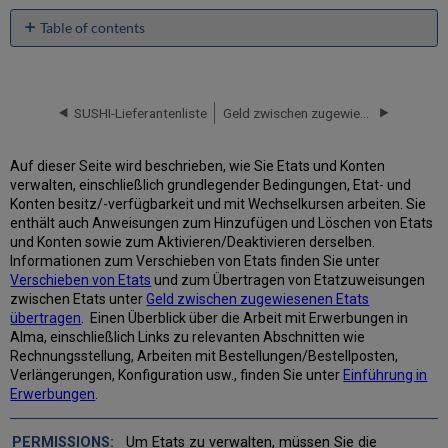
Table of contents
Terminologie
der
Etat-
Vorgänge
SUSHI-Lieferantenliste
Geld zwischen zugewiesenen Etats übertragen
Besitz
und
Auf dieser Seite wird beschrieben, wie Sie Etats und Konten
Verfügbarkeit
verwalten, einschließlich grundlegender Bedingungen, Etat- und
von
Konten besitz/-verfügbarkeit und mit Wechselkursen arbeiten. Sie
Konten
enthält auch Anweisungen zum Hinzufügen und Löschen von Etats
und
und Konten sowie zum Aktivieren/Deaktivieren derselben.
Etats
Informationen zum Verschieben von Etats finden Sie unter
Behandlung
Verschieben von Etats
und zum Übertragen von Etatzuweisungen
von
zwischen Etats unter
Geld zwischen zugewiesenen Etats
Wechselkursen
übertragen
. Einen Überblick über die Arbeit mit Erwerbungen in
in
Alma, einschließlich Links zu relevanten Abschnitten wie
Etats
Rechnungsstellung, Arbeiten mit Bestellungen/Bestellposten,
Explizite
Verlängerungen, Konfiguration usw., finden Sie unter
Einführung in
Wechselkurse
Erwerbungen
.
Hinzufügen
eines
Um Etats zu verwalten, müssen Sie die