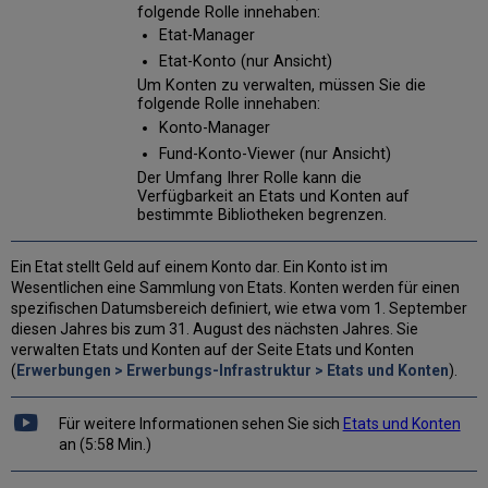
Kontos
folgende Rolle innehaben:
Bearbeiten
Etat-Manager
eines
Etat-Konto (nur Ansicht)
Kontos
Um Konten zu verwalten, müssen Sie die
Hinzufügen
folgende Rolle innehaben:
eines
Konto-Manager
Etats
Fund-Konto-Viewer (nur Ansicht)
Bearbeiten
Der Umfang Ihrer Rolle kann die
eines
Verfügbarkeit an Etats und Konten auf
Etats
bestimmte Bibliotheken begrenzen.
Aktivieren
und
deaktivieren
Ein Etat stellt Geld auf einem Konto dar. Ein Konto ist im
von
Wesentlichen eine Sammlung von Etats. Konten werden für einen
Etats
spezifischen Datumsbereich definiert, wie etwa vom 1. September
und
diesen Jahres bis zum 31. August des nächsten Jahres. Sie
Konten
verwalten Etats und Konten auf der Seite Etats und Konten
(
Erwerbungen > Erwerbungs-Infrastruktur > Etats und Konten
).
Löschen
von
Etats
Für weitere Informationen sehen Sie sich
Etats und Konten
und
an (5:58 Min.)
Konten
Durchführen