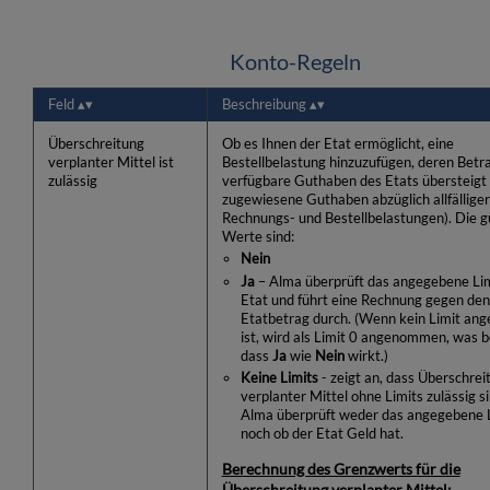
Konto-Regeln
Feld
Beschreibung
Überschreitung
Ob es Ihnen der Etat ermöglicht, eine
verplanter Mittel ist
Bestellbelastung hinzuzufügen, deren Betr
zulässig
verfügbare Guthaben des Etats übersteigt 
zugewiesene Guthaben abzüglich allfälliger
Rechnungs- und Bestellbelastungen). Die g
Werte sind:
Nein
Ja
– Alma überprüft das angegebene Lim
Etat und führt eine Rechnung gegen de
Etatbetrag durch. (Wenn kein Limit an
ist, wird als Limit 0 angenommen, was 
dass
Ja
wie
Nein
wirkt.)
Keine Limits
- zeigt an, dass Überschre
verplanter Mittel ohne Limits zulässig si
Alma überprüft weder das angegebene L
noch ob der Etat Geld hat.
Berechnung des Grenzwerts für die
Überschreitung verplanter Mittel: