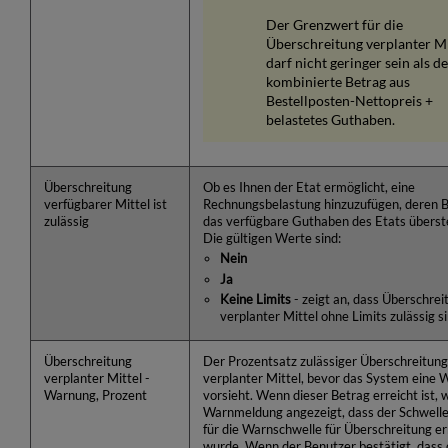
Der Grenzwert für die
Überschreitung verplanter M
darf nicht geringer sein als de
kombinierte Betrag aus
Bestellposten-Nettopreis +
belastetes Guthaben.
Überschreitung
Ob es Ihnen der Etat ermöglicht, eine
verfügbarer Mittel ist
Rechnungsbelastung hinzuzufügen, deren 
zulässig
das verfügbare Guthaben des Etats überst
Die gültigen Werte sind:
Nein
Ja
Keine Limits
- zeigt an, dass Überschre
verplanter Mittel ohne Limits zulässig si
Überschreitung
Der Prozentsatz zulässiger Überschreitun
verplanter Mittel -
verplanter Mittel, bevor das System eine
Warnung, Prozent
vorsieht. Wenn dieser Betrag erreicht ist, w
Warnmeldung angezeigt, dass der Schwell
für die Warnschwelle für Überschreitung er
wurde. Wenn der Benutzer bestätigt, dass 