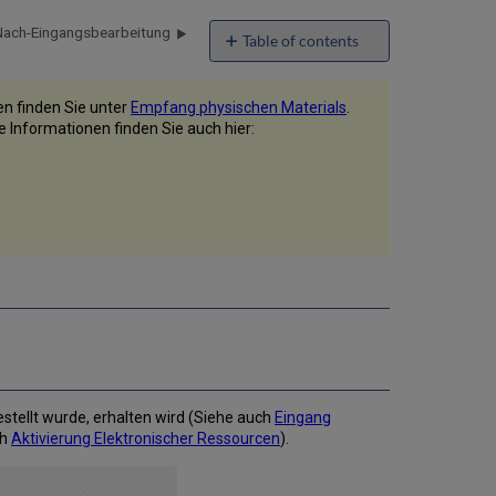
Nach-Eingangsbearbeitung
Table of contents
No
headers
en finden Sie unter
Empfang physischen Materials
.
re Informationen finden Sie auch hier:
estellt wurde, erhalten wird (Siehe auch
Eingang
ch
Aktivierung Elektronischer Ressourcen
).