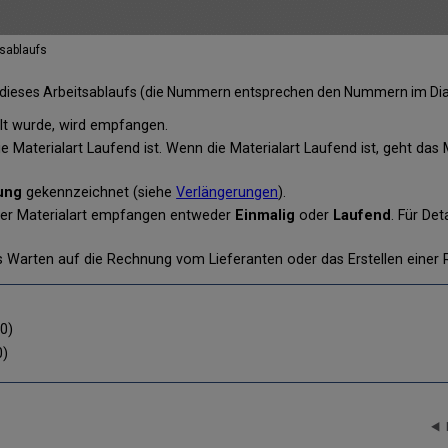
tsablaufs
te dieses Arbeitsablaufs (die Nummern entsprechen den Nummern im D
llt wurde, wird empfangen.
 Materialart Laufend ist. Wenn die Materialart Laufend ist, geht das M
ung
gekennzeichnet (siehe
Verlängerungen
).
ner Materialart empfangen entweder
Einmalig
oder
Laufend
. Für De
 das Warten auf die Rechnung vom Lieferanten oder das Erstellen eine
0)
0)