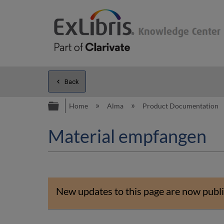
Back
Expand/collapse global hierarc
Home
Alma
Product Documentation
Material empfangen
New updates to this page are now publi