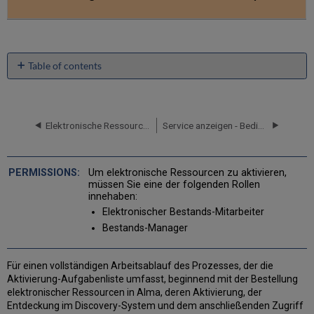
Table of contents
Zugeordnete
und
nicht
zugeordnete
Elektronische Ressourcen verwalten
Service anzeigen - Bedingungsregeln
elektronische
Ressourcen
Aktivierungs-
Um elektronische Ressourcen zu aktivieren,
Aufgabenliste
müssen Sie eine der folgenden Rollen
-
innehaben:
Status
Elektronischer Bestands-Mitarbeiter
Aktivierung
Bestands-Manager
elektronischer
Ressourcen
verwalten
Für einen vollständigen Arbeitsablauf des Prozesses, der die
Aktivierung
Aktivierung-Aufgabenliste umfasst, beginnend mit der Bestellung
einer
elektronischer Ressourcen in Alma, deren Aktivierung, der
elektronischen
Entdeckung im Discovery-System und dem anschließenden Zugriff