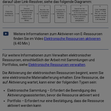
Sammlung
darauf über Link-Resolver, siehe das folgende Diagramm:
unter
Verwendung
des
Aktivierungsassistenten
Aktivieren
einer
Weitere Informationen zum Aktivieren von E-Ressourcen
elektronischen
finden Sie im Video
Elektronische Ressourcen aktivieren
.
Sammlung
(6:40 Min.)
über
die
Netzwerkzone
Für weitere Informationen zum Verwalten elektronischer
Deaktivieren
Ressourcen, einschließlich der Arbeit mit Sammlungen und
einer
Portfolios, siehe
Elektronische Ressourcen verwalten
.
elektronischen
Die Aktivierung der elektronischen Ressourcen beginnt, wenn Sie
Ressource
eine elektronische Materiallieferung erhalten. Eine Ressource, die
auf Aktivierung wartet, kann einer der folgenden Typen sein:
Elektronische Sammlung – Erfordert die Beendigung des
Aktivierungsassistenten, bevor die Ressource aktiviert wird
Portfolio – Erfordert nur eine Bestätigung, dass die Ressource
aktiviert werden kann