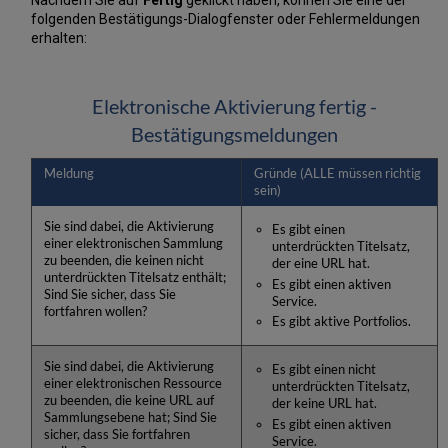
Nachdem Sie auf
Fertig
geklickt haben, können Sie eine der
folgenden Bestätigungs-Dialogfenster oder Fehlermeldungen
erhalten:
Elektronische Aktivierung fertig -
Bestätigungsmeldungen
Meldung
Gründe (ALLE müssen richtig
sein)
Sie sind dabei, die Aktivierung
Es gibt einen
einer elektronischen Sammlung
unterdrückten Titelsatz,
zu beenden, die keinen nicht
der eine URL hat.
unterdrückten Titelsatz enthält;
Es gibt einen aktiven
Sind Sie sicher, dass Sie
Service.
fortfahren wollen?
Es gibt aktive Portfolios.
Sie sind dabei, die Aktivierung
Es gibt einen nicht
einer elektronischen Ressource
unterdrückten Titelsatz,
zu beenden, die keine URL auf
der keine URL hat.
Sammlungsebene hat; Sind Sie
Es gibt einen aktiven
sicher, dass Sie fortfahren
Service.