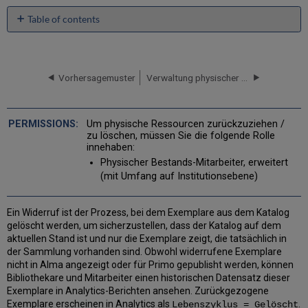
Table of contents
Zurückziehen
eines
oder
mehrerer
Vorhersagemuster
Verwaltung physischer Ressourcen konfigurieren
Exemplare
von
der
Um physische Ressourcen zurückzuziehen /
Exemplarliste
zu löschen, müssen Sie die folgende Rolle
Ein
innehaben:
Exemplar
Physischer Bestands-Mitarbeiter, erweitert
aus
(mit Umfang auf Institutionsebene)
der
Bestandssuche
zurückziehen
Ein Widerruf ist der Prozess, bei dem Exemplare aus dem Katalog
Exemplar-
gelöscht werden, um sicherzustellen, dass der Katalog auf dem
Sets
aktuellen Stand ist und nur die Exemplare zeigt, die tatsächlich in
widerrufen
der Sammlung vorhanden sind. Obwohl widerrufene Exemplare
nicht in Alma angezeigt oder für Primo gepublisht werden, können
Bibliothekare und Mitarbeiter einen historischen Datensatz dieser
Exemplare in Analytics-Berichten ansehen. Zurückgezogene
Exemplare erscheinen in Analytics als
.
Lebenszyklus = Gelöscht