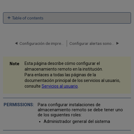
Table of contents
Añadir
una
instalación
de
Configuración de impresoras
Configurar alertas sonoras
almacenamiento
remoto
Editar
Esta página describe cómo configurar el
detalles
almacenamiento remoto en la institución.
de
Para enlaces a todas las páginas de la
la
documentación principal de los servicios al usuario,
instalación
consulte
Servicios al usuario
.
de
almacenamiento
remoto
Para configurar instalaciones de
almacenamiento remoto se debe tener uno
de los siguientes roles:
Administrador general del sistema