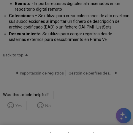
Remoto
- Importa recursos digitales almacenados en un
repositorio digital remoto
Colecciones
– Se utiliza para crear colecciones de alto nivel con
sus subcolecciones al importar un fichero de descripción de
archivo codificado (EAD) o un fichero OAI-PMH ListSets.
Descubrimiento
: Se utiliza para cargar registros desde
sistemas externos para descubrimiento en Primo VE.
Back to top
Importación de registros
Gestión de perfiles de importación
Was this article helpful?
Yes
No