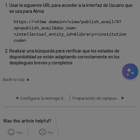
Usar la siguiente URL para acceder a la Interfaz de Usuario que
se usa para Alma:
https://
<Alma domain>
/view/publish_avail/X?
op=publish_avail&doc_num=
<intellectual_entity_id>
&library=
<institution
code>
Realizar una búsqueda para verificar que los estados de
disponibilidad se están adaptando correctamente en los
despliegues breves y completos.
Back to top
Configurar la entrega de Primo de datos y servicios de Alma
Preparación de campus múltiples de Alma en Primo
Was this article helpful?
Yes
No