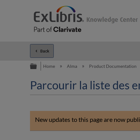
Back
Expand/collapse global hierarc
Home
Alma
Product Documentation
Parcourir la liste des
New updates to this page are now publi