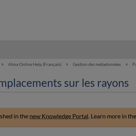
hy
Alma Online Help (Français)
Gestion des métadonnées
P
 emplacements sur les rayons
shed in the
new Knowledge Portal
.
Learn more in th