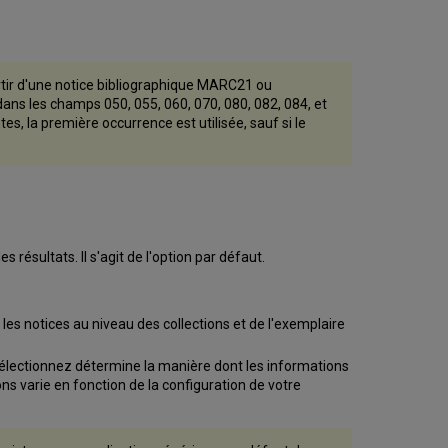
sur
les
rayons
Collections
sans
rtir d'une notice bibliographique MARC21 ou
type
ns les champs 050, 055, 060, 070, 080, 082, 084, et
de
, la première occurrence est utilisée, sauf si le
cote
de
rangement
Modifier
des
notices
au
 résultats. Il s'agit de l'option par défaut.
niveau
des
collections
les notices au niveau des collections et de l'exemplaire
Modifier
des
sélectionnez détermine la manière dont les informations
notices
ns varie en fonction de la configuration de votre
au
niveau
de
l'exemplaire