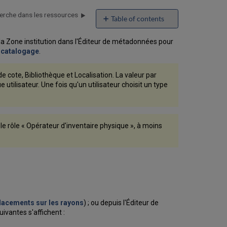
erche dans les ressources
Table of contents
Utiliser
 la Zone institution dans l'Éditeur de métadonnées pour
Parcourir
 catalogage
.
la
liste
des
 cote, Bibliothèque et Localisation. La valeur par
emplacements
 utilisateur. Une fois qu'un utilisateur choisit un type
sur
les
rayons
Travailler
le rôle « Opérateur d'inventaire physique », à moins
avec
la
liste
de
résultats
Parcourir
la
liste
lacements sur les rayons
) ; ou depuis l'Éditeur de
des
uivantes s'affichent :
emplacements