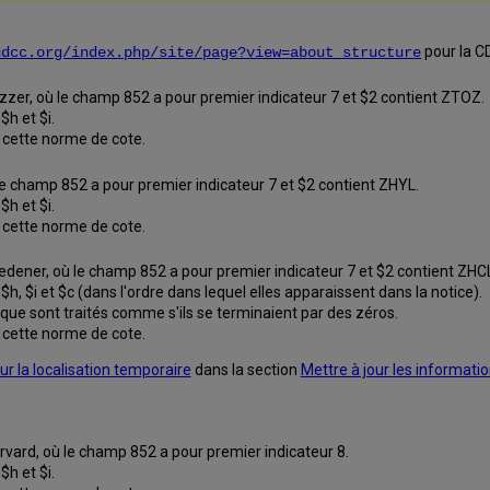
pour la
C
udcc.org/index.php/site/page?view=about_structure
ozzer
, où le champ 852 a pour premier indicateur 7 et $2 contient
ZTOZ
.
h et $i.
 cette norme de cote.
e champ 852 a pour premier indicateur 7 et $2 contient
ZHYL
.
h et $i.
 cette norme de cote.
Wiedener, où le champ 852 a pour premier indicateur 7 et $2 contient ZHC
 $i et $c (dans l'ordre dans lequel elles apparaissent dans la notice).
ue sont traités comme s'ils se terminaient par des zéros.
 cette norme de cote.
ur la localisation temporaire
dans la section
Mettre à jour les informati
arvard, où le champ 852 a pour premier indicateur 8.
h et $i.