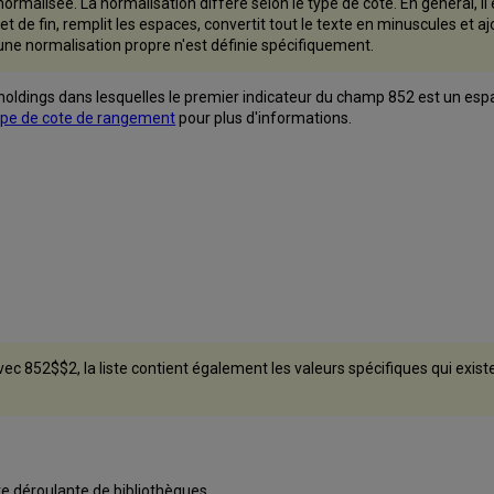
 normalisée. La normalisation diffère selon le type de cote. En général, 
t de fin, remplit les espaces, convertit tout le texte en minuscules et a
une normalisation propre n'est définie spécifiquement.
holdings dans lesquelles le premier indicateur du champ 852 est un espa
type de cote de rangement
pour plus d'informations.
ec 852$$2, la liste contient également les valeurs spécifiques qui exist
te déroulante de bibliothèques.