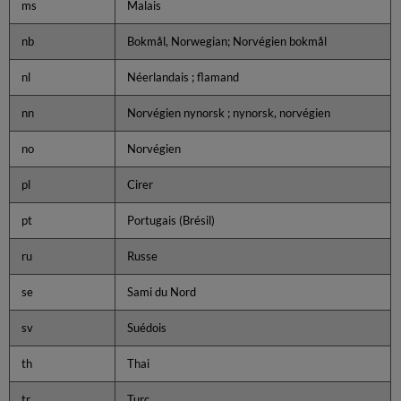
ms
Malais
nb
Bokmål, Norwegian; Norvégien bokmål
nl
Néerlandais ; flamand
nn
Norvégien nynorsk ; nynorsk, norvégien
no
Norvégien
pl
Cirer
pt
Portugais (Brésil)
ru
Russe
se
Sami du Nord
sv
Suédois
th
Thai
tr
Turc