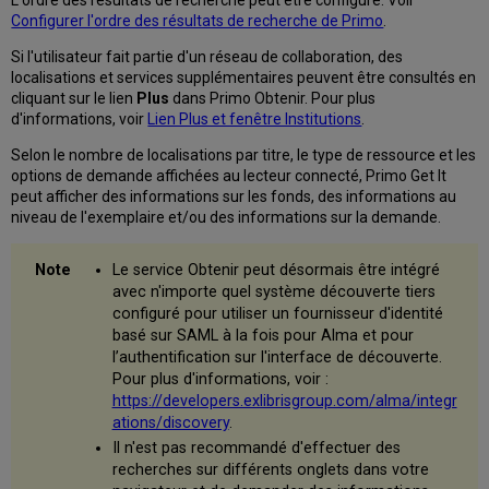
L'ordre des résultats de recherche peut être configuré. Voir
sans
Configurer l'ordre des résultats de recherche de Primo
.
compte
lecteur
Si l'utilisateur fait partie d'un réseau de collaboration, des
local
localisations et services supplémentaires peuvent être consultés en
lié
cliquant sur le lien
Plus
dans Primo Obtenir. Pour plus
Choisir
d'informations, voir
Lien Plus et fenêtre Institutions
.
une
Selon le nombre de localisations par titre, le type de ressource et les
bibliothèque
options de demande affichées au lecteur connecté, Primo Get It
pour
peut afficher des informations sur les fonds, des informations au
une
niveau de l'exemplaire et/ou des informations sur la demande.
demande
PEB
Afficher
Le service Obtenir peut désormais être intégré
des
avec n'importe quel système découverte tiers
descriptions
configuré pour utiliser un fournisseur d'identité
d'exemplaires
basé sur SAML à la fois pour Alma et pour
en
l’authentification sur l'interface de découverte.
temps
Pour plus d'informations, voir :
réel
https://developers.exlibrisgroup.com/alma/integr
pour
ations/discovery
.
une
Il n'est pas recommandé d'effectuer des
demande
recherches sur différents onglets dans votre
sortante