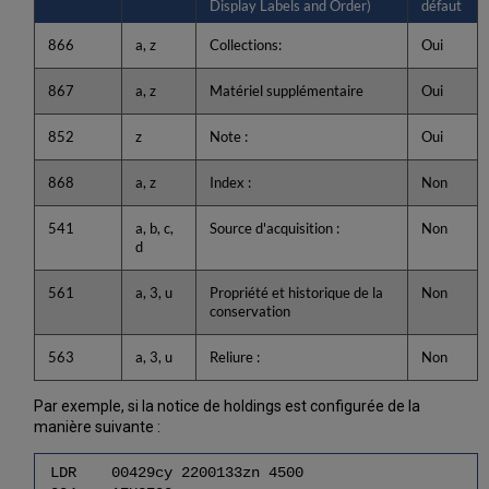
Display Labels and Order)
défaut
866
a, z
Collections:
Oui
867
a, z
Matériel supplémentaire
Oui
852
z
Note :
Oui
868
a, z
Index :
Non
541
a, b, c,
Source d'acquisition :
Non
d
561
a, 3, u
Propriété et historique de la
Non
conservation
563
a, 3, u
Reliure :
Non
Par exemple, si la notice de holdings est configurée de la
manière suivante :
LDR 00429cy 2200133zn 4500