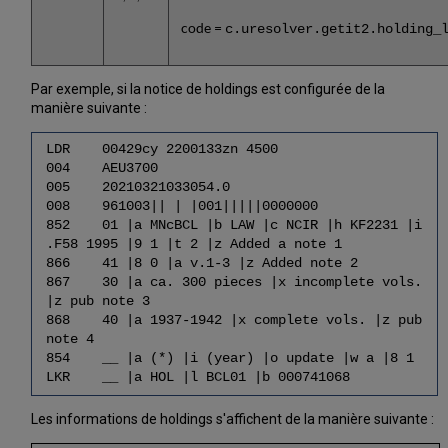
code =
c.uresolver.getit2.holding_
Par exemple, si la notice de holdings est configurée de la
manière suivante :
LDR 00429cy 2200133zn 4500
004 AEU3700
005 20210321033054.0
008 961003|| | |001|||||0000000
852 01 |a MNcBCL |b LAW |c NCIR |h KF2231 |i
.F58 1995 |9 1 |t 2 |z Added a note 1
866 41 |8 0 |a v.1-3 |z Added note 2
867 30 |a ca. 300 pieces |x incomplete vols.
|z pub note 3
868 40 |a 1937-1942 |x complete vols. |z pub
note 4
854 __ |a (*) |i (year) |o update |w a |8 1
LKR __ |a HOL |l BCL01 |b 000741068
Les informations de holdings s'affichent de la manière suivante :