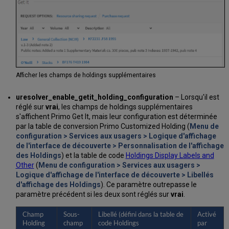
Afficher les champs de holdings supplémentaires
uresolver_enable_getit_holding_configuration
– Lorsqu'il est
réglé sur
vrai
, les champs de holdings supplémentaires
s'affichent Primo Get It, mais leur configuration est déterminée
par la table de conversion Primo Customized Holding (
Menu de
configuration > Services aux usagers > Logique d'affichage
de l'interface de découverte > Personnalisation de l'affichage
des Holdings
) et la table de code
Holdings Display Labels and
Other
(
Menu de configuration > Services aux usagers >
Logique d'affichage de l'interface de découverte > Libellés
d'affichage des Holdings
). Ce paramètre outrepasse le
paramètre précédent si les deux sont réglés sur
vrai
.
Champ
Sous-
Libellé (défini dans la table de
Activé
Holding
champ
code Holdings
par