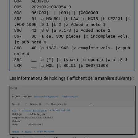
004 AEU3700
005 20210321033054.0
008 961003|| | |001|||||0000000
852 01 |a MNcBCL |b LAW |c NCIR |h KF2231 |i
.F58 1995 |9 1 |t 2 |z Added a note 1
866 41 |8 0 |a v.1-3 |z Added note 2
867 30 |a ca. 300 pieces |x incomplete vols.
|z pub note 3
868 40 |a 1937-1942 |x complete vols. |z pub
note 4
854 __ |a (*) |i (year) |o update |w a |8 1
LKR __ |a HOL |l BCL01 |b 000741068
Les informations de holdings s'affichent de la manière suivante :