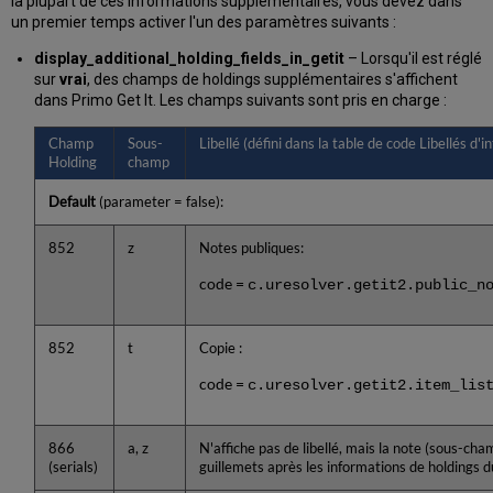
la plupart de ces informations supplémentaires, vous devez dans
un premier temps activer l'un des paramètres suivants :
display_additional_holding_fields_in_getit
– Lorsqu'il est réglé
sur
vrai
, des champs de holdings supplémentaires s'affichent
dans Primo Get It. Les champs suivants sont pris en charge :
Champ
Sous-
Libellé (défini dans la table de code Libellés d'
Holding
champ
Default
(parameter = false):
852
z
Notes publiques:
code =
c.uresolver.getit2.public_n
852
t
Copie :
code =
c.uresolver.getit2.item_lis
866
a, z
N'affiche pas de libellé, mais la note (sous-cha
(serials)
guillemets après les informations de holdings 