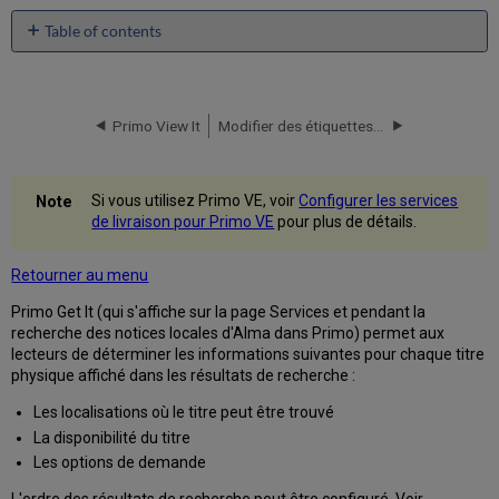
Table of contents
Liste
des
collections
Primo View It
Modifier des étiquettes d'affichage
Configurer
l'ordre
de
tri
Si vous utilisez Primo VE, voir
Configurer les services
des
de livraison pour Primo VE
pour plus de détails.
exemplaires
physiques
Retourner au menu
Liste
des
Primo Get It (qui s'affiche sur la page Services et pendant la
exemplaires
recherche des notices locales d'Alma dans Primo) permet aux
Options
lecteurs de déterminer les informations suivantes pour chaque titre
de
physique affiché dans les résultats de recherche :
demande
Les localisations où le titre peut être trouvé
Demander
La disponibilité du titre
aux
Les options de demande
autres
institutions