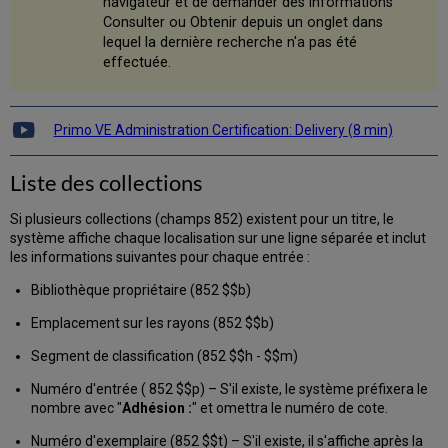
navigateur et de demander des informations
Afficher
Consulter ou Obtenir depuis un onglet dans
des
lequel la dernière recherche n'a pas été
notes
effectuée.
publiques
Afficher
des
informations
Primo VE Administration Certification: Delivery (8 min)
supplémentaires
sur
Liste des collections
les
fonds
Si plusieurs collections (champs 852) existent pour un titre, le
système affiche chaque localisation sur une ligne séparée et inclut
les informations suivantes pour chaque entrée :
Bibliothèque propriétaire (852 $$b)
Emplacement sur les rayons (852 $$b)
Segment de classification (852 $$h - $$m)
Numéro d'entrée ( 852 $$p) – S'il existe, le système préfixera le
nombre avec "
Adhésion :
" et omettra le numéro de cote.
Numéro d'exemplaire (852 $$t) – S'il existe, il s'affiche après la