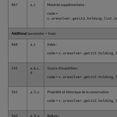
867
a, z
Matériel supplémentaire :
code =
c.uresolver.getit2.holding_list.s
Additional
(parameter = true):
868
a, z
Index :
code =
c.uresolver.getit2.holding_
541
a, b, c,
Source d'acquisition :
d
code =
c.uresolver.getit2.holding_
561
a, 3, u
Propriété et historique de la conservation
code =
c.uresolver.getit2.holding_
563
a, 3, u
Reliure :