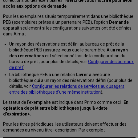
collections ou des exemplaires :
Merci de vous inscrire pour avoir
accès aux options de demande
.
Pour les exemplaires situés temporairement dans une bibliothèque
PEB (exemplaires prêtés à un partenaire PEB), l'option
Demande
apparaît seulement si les configurations suivantes ont été définies
dans Alma :
Un rayon des réservations est défini au bureau de prêt de la
bibliothèque PEB (assurez-vous que le paramètre
A un rayon
des réservations
est sélectionné lors de la configuration du
bureau de prêt ; pour plus de détails, voir
Configurer des bureaux
de prêt
).
La bibliothèque PEB a une relation
Livrer à
avec une
bibliothèque qui a un rayon des réservations défini (pour plus de
détails, voir
Configurer les relations de services aux usagers
entre des bibliothèques d'une même institution
).
Le statut de l'exemplaire est indiqué dans Primo comme ceci :
En
opération de prêt entre bibliothèques jusqu'à <date
d'expiration>
.
Pour les titres périodiques, les utilisateurs doivent effectuer des
demandes au niveau titre+description. Par exemple :