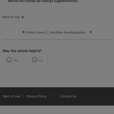
Afficher les champs de holdings supplémentaires
Back to top
Primo View It
Modifier des étiquettes d'affichage
Was this article helpful?
Yes
No
Term of Use
Privacy Policy
Contact Us