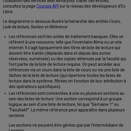
l'utilisation des services web Alma pour traiter ces entités,
consultez la page
Courses API
sur le réseau des développeurs d'Ex
Libris.
Le diagramme ci-dessous illustre la hiérarchie des entités
Cours
,
Liste de lecture
,
Section
et
Référence
.
Les références sont les unités de traitement basiques. Elles se
réfèrent à une
ressource
, telle que l'inventaire Alma ou un site
internet. Il s'agit typiquement des titres de liste de lecture qui
doivent être traités (déplacés dans et depuis des zones
réservées, numérisés) ou des copies détenues par la faculté qui
font partie de la liste de lecture requise. On peut accéder aux
références via un cours dans la liste de cours ou via une liste de
tâches de la liste de lecture (qui répertorie toutes les listes de
lecture dans le système, filtrées en fonction de leur attribution à
des opérateurs spécifiques).
Les références sont connectées à une ou plusieurs sections au
sein des listes de lecture. Une section correspond à un groupe
logique au sein d'une liste de lecture, tel que “Semaine 1” ou
“Facultatif”. La même référence peut apparaître dans plusieurs
sections.
Les sections ne peuvent être gérées que par l'intermédiaire de
Leganto.