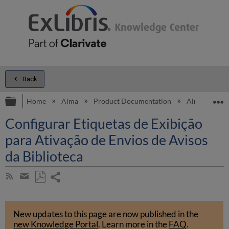
Back
Expand/collapse global hierarchy
E
Home
Alma
Product Documentation
Alma Online 
Configurar Etiquetas de Exibição
para Ativação de Envios de Avisos
da Biblioteca
Share
Subscribe
by
page
Save
Share
RSS
as
by
PDF
New updates to this page are now published in the
email
new Knowledge Portal
.
Learn more in the
FAQ
.