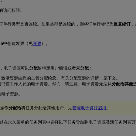
：
的访问权限。
的订单行类型是否连续。如果类型是连续的，则将订单行标记为
反复续订
，
ma中创建发票（见
开票
）。
，电子资源可以
分配
给特定用户编辑或者
未分配
：
。激活资源由您的主管分配给您。有关分配资源的详情，见下文。
图书馆工作人员的电子资源。然而，请注意，电子资源无法从
分配给其他
的电子资源。
操作
分配给
将任务分配给其他用户。见
管理电子资源启用
。
过在永久菜单的任务列表中选择以下任务导航到电子资源激活任务列表页