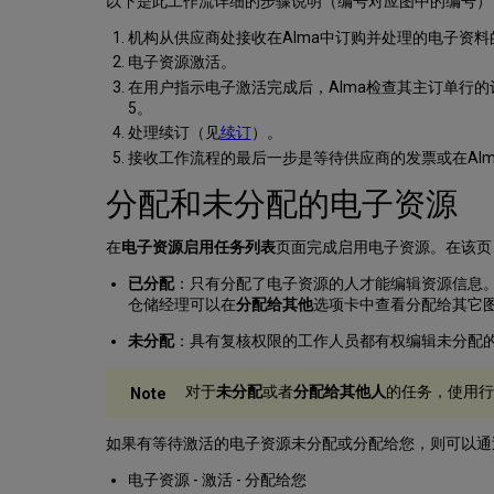
以下是此工作流详细的步骤说明（编号对应图中的编号）
机构从供应商处接收在Alma中订购并处理的电子资料
电子资源激活。
在用户指示电子激活完成后，Alma检查其主订单行
5。
处理续订（见
续订
）。
接收工作流程的最后一步是等待供应商的发票或在Al
分配和未分配的电子资源
在
电子资源启用任务列表
页面完成启用电子资源。在该页
已分配
：只有分配了电子资源的人才能编辑资源信息
仓储经理可以在
分配给其他
选项卡中查看分配给其它
未分配
：具有复核权限的工作人员都有权编辑未分配
对于
未分配
或者
分配给其他人
的任务，
使用行
如果有等待激活的电子资源未分配或分配给您，则可以通
电子资源 - 激活 - 分配给您