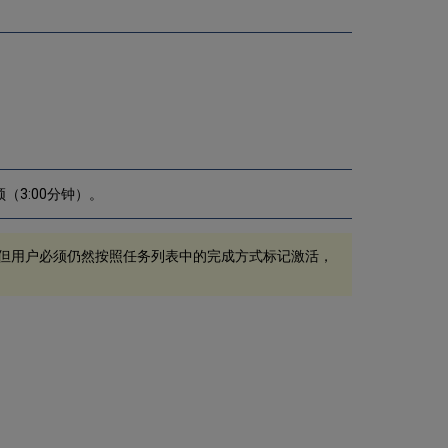
理
电
子
资
源
激
活
使
用
激
频（3:00分钟）。
活
向
导
激
，但用户必须仍然按照任务列表中的完成方式标记激活，
活
电
子
资
源
库
通
过
网