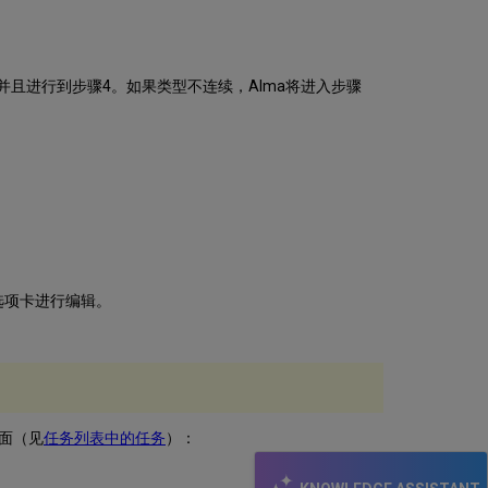
并且进行到步骤4。如果类型不连续，Alma将进入步骤
选项卡进行编辑。
面（见
任务列表中的任务
）：