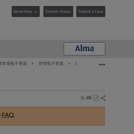
System-Status
Submit a Case
Expand/collaps
理本地电子资源
管理电子资源
启用电子资源和启用任务列表
Share
Subscribe
by
Save
page
Share
as
RSS
by
e
FAQ
.
PDF
email