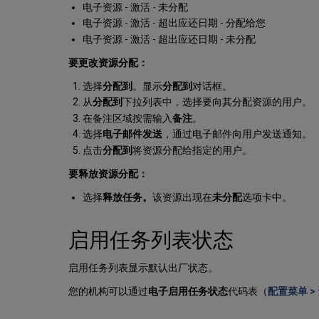
电子资源 - 激活 - 未分配
电子资源 - 激活 - 超出应还日期 - 分配给您
电子资源 - 激活 - 超出应还日期 - 未分配
要更改资源分配：
选择
分配到
。显示
分配到
对话框。
从
分配到
下拉列表中，选择要向其分配资源的用户。
在备注区域按需输入
备注
。
选择
电子邮件发送
，通过电子邮件向用户发送通知。
点击
分配到
将资源分配给指定的用户。
要释放资源分配：
选择
释放任务
。
该资源出现在
未分配
选项卡中。
启用任务列表状态
启用任务列表显示默认出厂状态。
您的机构可以通过
电子启用任务状态
代码表（
配置菜单 >