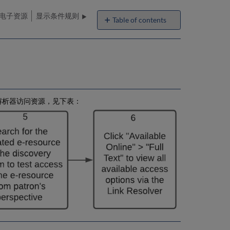
电子资源
显示条件规则
Table of contents
分
配
和
未
分
配
的
解析器访问资源，见下表：
电
子
资
源
启
用
任
务
列
表
状
态
管