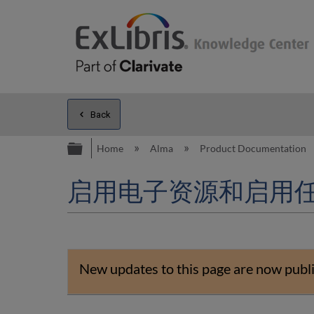
Back
Expand/collapse global hierarc
Home
Alma
Product Documentation
启用电子资源和启用
New updates to this page are now publ