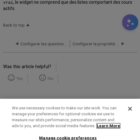
, le widget ne comprend que des listes comportant des cours
vrai
actifs.
Back to top
Configurer les questions de Leganto
Configurer la propriété d’une liste de lecture
Was this article helpful?
Yes
No
We use necessary cookies to make our site work. You can
manage your preferences for optional cookies we use to
measure our site’s performance, personalize content and
Term of Use
Privacy Policy
Contact Us
ads to you, and provide social media features.
Learn More
Manage cookie preferences