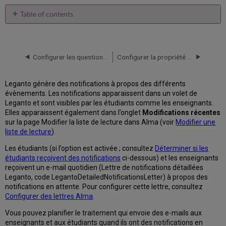
Table of contents
Types
de
notification
Configurer les questions de Leganto
Configurer la propriété d’une liste de lecture
Activer/désactiver
certains
types
Leganto génère des notifications à propos des différents
de
évènements. Les notifications apparaissent dans un volet de
notification
Leganto et sont visibles par les étudiants comme les enseignants.
pour
Elles apparaissent également dans l’onglet
Modifications récentes
les
sur la page Modifier la liste de lecture dans Alma (voir
Modifier une
enseignants
liste de lecture
).
et
étudiants
Les étudiants (si l’option est activée ; consultez
Déterminer si les
Traduction
étudiants reçoivent des notifications
ci-dessous) et les enseignants
des
reçoivent un e-mail quotidien (Lettre de notifications détaillées
notifications
Leganto, code LegantoDetailedNotificationsLetter) à propos des
Configurer
notifications en attente. Pour configurer cette lettre, consultez
l'envoi
Configurer des lettres Alma
.
de
Vous pouvez planifier le traitement qui envoie des e-mails aux
notifications
enseignants et aux étudiants quand ils ont des notifications en