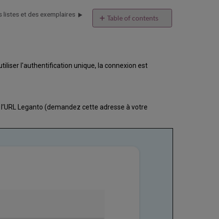
s listes et des exemplaires
Table of contents
Accéder
à
Leganto
Naviguer
liser l'authentification unique, la connexion est
sur
l'interface
Configurer
la
 l’URL Leganto (demandez cette adresse à votre
langue
de
l'interface
Configurer
les
paramètres
d'accessibilité
Désactiver
les
animations
Leganto
Voir