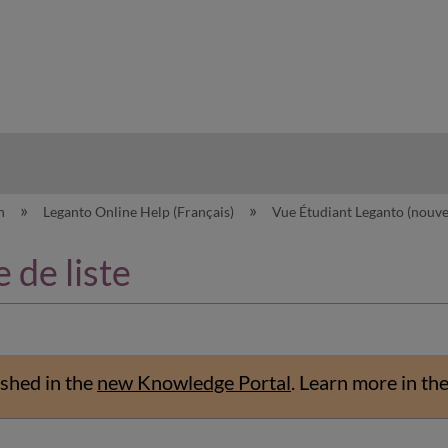
hy
on
Leganto Online Help (Français)
Vue Étudiant Leganto (nouve
 de liste
shed in the
new Knowledge Portal
.
Learn more in th