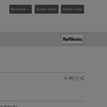
System-Status
Submit a Case
Share
Subscribe
by
Save
page
Share
as
RSS
by
PDF
email
 수 있습니다.