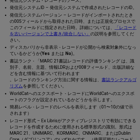
発信元システム - レコードのソース。
発信元システムID – 発信元システムで作成されたレコードのID。
発信元システムバージョン – レコードがインポートされたとき
の005フィールドから取得された日時、または正規化プロセスで
このフィールドに指定された日時。詳細については、
「レコード
を古いバージョンで上書き/統合しない」
の説明を参照してくだ
さい。
ディスカバリから非表示 - レコードが公開から検索対象外になっ
ているかどうか(
Yes
または
No
)。
書誌ランク - 「MARC 21書誌レコードの評価ランキング は、識
別子、名前、主題、情報LDRおよび008フィールド、出版詳細な
どを含む情報に基づいて行われます
。レコードのランキング方法に関する情報は、
書誌ランクアルゴ
リズム
を参照してください。
WorldCatへのエクスポート - レコードにWorldCatへのエクスポ
ートのフラグが設定されているかどうかを示します。
簡易レベル - レコードのレベルを表示します（01〜10の値で示
されます）
レコード形式 – Ex Librisがアクティブレジストリで有効にできる
レコードを作成するために使用される標準形式の識別。形式は
MARC 21、UNIMARC、KORMARC、CNMARC、またはDublin
Core（ダブリンコア）のいずれかです。（使用可能なレコード