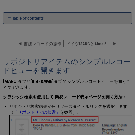
Table of contents
リ
ポ
ジ
ト
書誌レコードの操作
ドイツMARCとAlma 689フィールドでの作業
リ
ア
リポジトリアイテムのシンプルレコー
イ
テ
ドビューを開きます
ム
の
[MARC]
タブと
[BIBFRAME]
タブ でシンプルレコードビューを開くこ
シ
とができます。
ン
プ
クラシック検索を使用して 簡易レコード表示ページを開く方法：
ル
レ
リポジトリ検索結果からリソースタイトルリンクを選択します
コ
（
「リポジトリでの検索」
を参照）。
ー
ド
ビ