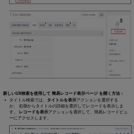
レ
コ
ー
ド
ビ
ュ
ー
ペ
ー
ジ
で
の
ア
ク
シ
ョ
ン
新しいUX検索を使用して 簡易レコード表示ページ を開く方法：
タイトル検索では、
タイトルを表示
アクションを選択する
か、 右側からタイトルの詳細を選択してレコードを表示しま
す。
レコードを表示
アクションを選択して、簡易レコードビュ
ーにアクセスします。