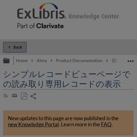
Back
Expand/collapse global hierarchy
E
Home
Alma
Product Documentation
日本語
シンプルレコードビューページで
の読み取り専用レコードの表示
Share
Subscribe
by
page
Save
Share
RSS
as
by
PDF
New updates to this page are now published in the
email
new Knowledge Portal
.
Learn more in the
FAQ
.