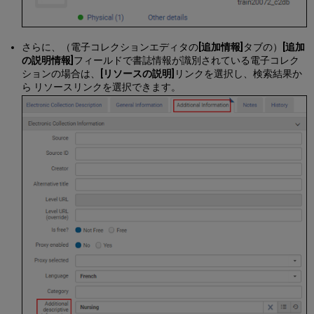
ュ
ー
を
開
さらに、（電子コレクションエディタの
[追加情報]
タブの）
[追加
き
の説明情報]
フィールドで書誌情報が識別されている電子コレク
ま
ションの場合は、
[リソースの説明]
リンクを選択し、検索結果か
す
ら リソースリンクを選択できます。
MARC
タ
ブ
レ
コ
ー
ド
ビ
ュ
ー
の
概
要
BIBFRAME
タ
ブ