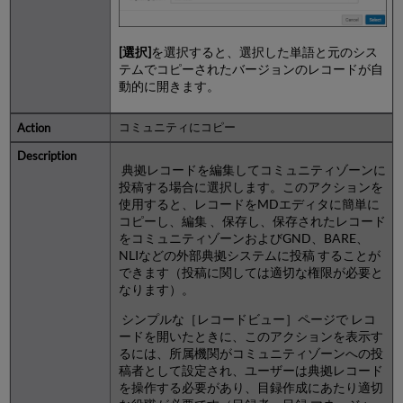
[選択]
を選択すると、選択した単語と元のシス
テムでコピーされたバージョンのレコードが自
動的に開きます。
コミュニティにコピー
典拠レコードを編集してコミュニティゾーンに
投稿する場合に選択します。このアクションを
使用すると、レコードをMDエディタに簡単に
コピーし、編集 、保存し、保存されたレコード
をコミュニティゾーンおよびGND、BARE、
NLIなどの外部典拠システムに投稿 することが
できます（投稿に関しては適切な権限が必要と
なります）。
シンプルな［レコードビュー］ページで レコ
ードを開いたときに、このアクションを表示す
るには、所属機関がコミュニティゾーンへの投
稿者として設定され、ユーザーは典拠レコード
を操作する必要があり、目録作成にあたり適切