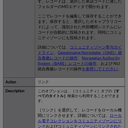
す。レコードは、選択した単語コードに適した
フォルダーのMDエディタで開かれます。
ここでレコードを編集して保存することができ
ます。保存すると、選択したボキャブラリコー
ドによって、識別された外部機関システムにレ
コードが自動的に投稿されます。同時にコミュ
ニティゾーンにも投稿されます。
詳細については、
コミュニティゾーン寄与ガイ
ドライン
、
Gemeinsame Normdatei（GND）統
合典拠レコードの操作
、
Norwegian Authority
System（BARE）レコードの操作
、および NLI
統合典拠レコードの操作
を参照してください
。
リンク
このオプションは、［コミュニティ］タブの
［す
べてのタイトル］
検索から利用することができま
す。
［リンク］を選択して、レコードをローカル機
関にリンクさせます。詳細については、
ローカ
ル電子コレクションをコミュニティゾーンにリ
ンク
および
コミュニティゾーンにリンクされた