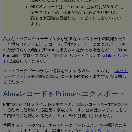
必要があることに注意してください。
力
MODSレコードは、Primoへの公開時にMARC21に
プ
変換されるため、個別の設定は必要ありません。
ロ
変換は米国議会図書館のマッピングに基づいてい
セ
ます。
ス
の
生
高度なトラブルシューティングが必要なエクスポートの問題が発生
成
した場合（たとえば、レコードがPrimoサーバーにエクスポートさ
出
れたが何らかの理由でPrimoに出力されなかった場合など）、Alma-
力
Primo同期プロセスの実行に関するサポートについて
Ex Librisサポー
デ
ト
に連絡してください。
ー
ネットワークゾーンからの情報を出力する方法については、
ネット
タ
ワークゾーン
の使用時に書誌レコードをPrimoへ出力する を参照し
の
てください。
フ
ォ
AlmaレコードをPrimoへエクスポート
ー
マ
Primo公開プロファイルを使用すると、書誌レコードをPrimoに公開
ッ
するために使用される設定を構成できます。公開はシステムによっ
ト
て内部的に処理されるため、Primo VEには使用されません。
共同ネットワークでは、ネットワークゾーンはメンバー機関の共有
リソースを出力できます。詳細については、
ネットワークゾーン
の