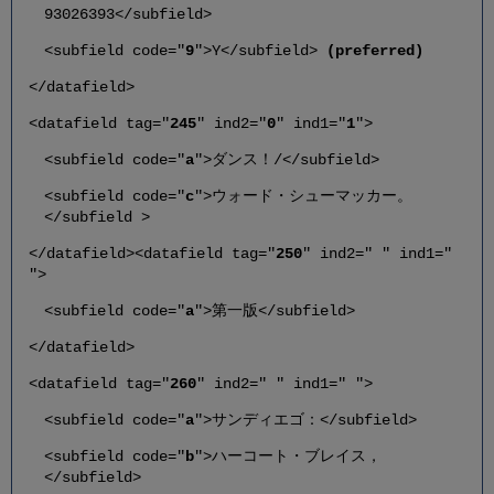
93026393</subfield>
<subfield code="
9
">Y</subfield>
(preferred)
</datafield>
<datafield tag="
245
" ind2="
0
" ind1="
1
">
<subfield code="
a
">ダンス！/</subfield>
<subfield code="
c
">ウォード・シューマッカー。
</subfield >
</datafield><datafield tag="
250
" ind2=" " ind1="
">
<subfield code="
a
">第一版</subfield>
</datafield>
<datafield tag="
260
" ind2=" " ind1=" ">
<subfield code="
a
">サンディエゴ：</subfield>
<subfield code="
b
">ハーコート・ブレイス，
</subfield>