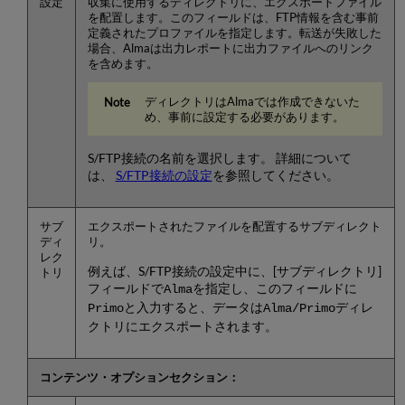
設定
収集に使用するディレクトリに、エクスポートファイル
を配置します。このフィールドは、FTP情報を含む事前
定義されたプロファイルを指定します。転送が失敗した
場合、Almaは出力レポートに出力ファイルへのリンク
を含めます。
ディレクトリはAlmaでは作成できないた
め、事前に設定する必要があります。
S/FTP接続の名前を選択します。 詳細について
は、
S/FTP接続の設定
を参照してください。
サブ
エクスポートされたファイルを配置するサブディレクト
ディ
リ。
レク
例えば、S/FTP接続の設定中に、[サブディレクトリ]
トリ
フィールドで
を指定し、このフィールドに
Alma
と入力すると、データは
ディレ
Primo
Alma/Primo
クトリにエクスポートされます。
コンテンツ・オプションセクション：