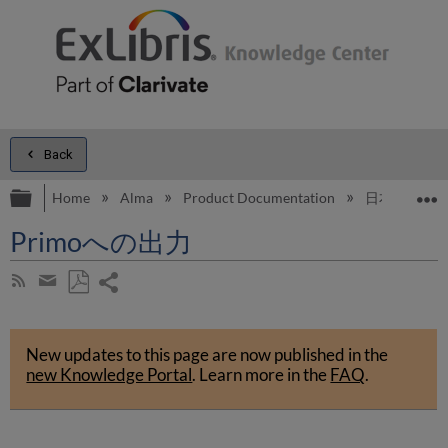
Back
Expand/collapse global hierarchy
E
Home
Alma
Product Documentation
日本語
Primoへの出力
Share
Subscribe
by
page
Save
Share
RSS
as
by
PDF
New updates to this page are now published in the
email
new Knowledge Portal
.
Learn more in the
FAQ
.