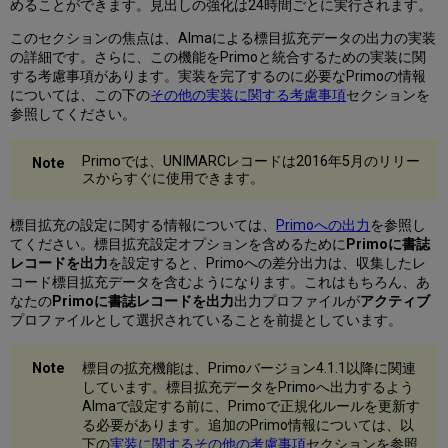
めることができます。見出しの強化は24時間ごとに実行されます。
このセクションの焦点は、Almaによる標目拡充データの出力の実装
の詳細です。さらに、この機能をPrimoと統合するための実装に関
する考慮事項があります。実装を完了するのに必要なPrimoの情報
については、この下の
その他の実装に関する考慮事項
セクションを
参照してください。
Primoでは、UNIMARCレコードは2016年5月のリリー
スからすぐに使用できます。
標目拡充の設定に関する情報については、
Primoへの出力
を参照し
てください。
標目拡充設定オプションを含めるために
Primoに書誌
レコードを出力
を設定すると、Primoへの差分出力は、収集したレ
コード標目拡充データを含むようになります。これはもちろん、あ
なたの
Primoに書誌レコードを出力
出力プロファイルが
アクティブ
プロファイルとして選択されていることを前提としています。
標目の拡充機能は、Primoバージョン4.1.1以降に関連
しています。標目拡充データをPrimoへ出力するよう
Almaで設定する前に、Primoで正規化ルールを更新す
る必要があります。追加のPrimo情報については、以
下の
実装に関するその他の考慮事項
セクションを参照