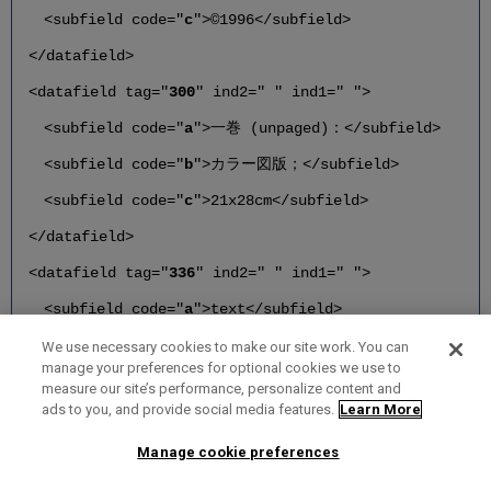
<subfield code="
c
">©1996</subfield>
</datafield>
<datafield tag="
300
" ind2=" " ind1=" ">
<subfield code="
a
">一巻 (unpaged)：</subfield>
<subfield code="
b
">カラー図版；</subfield>
<subfield code="
c
">21x28cm</subfield>
</datafield>
<datafield tag="
336
" ind2=" " ind1=" ">
<subfield code="
a
">text</subfield>
<subfield code="
b
">txt</subfield>
We use necessary cookies to make our site work. You can
manage your preferences for optional cookies we use to
<subfield code="
2
">rdacontent</subfield>
measure our site’s performance, personalize content and
ads to you, and provide social media features.
Learn More
</datafield
Manage cookie preferences
<datafield tag="
337
" ind2=" " ind1=" ">
<subfield code="
a
"> 機器不用</subfield>