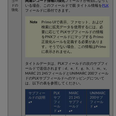
関連レコード情報の強化
フィールドが有効になって
コー
いる場合、このフィールドで親 タイトル情報を
PLK
ドの
強化
フィールドに添付できます。
Primo UIで表示、ファセット、および
検索に拡充データを使用するには、必
要に応じて PLKサブフィールドの情報
をPNXフィールドにマップする Primo
正規化ルールを定義する必要がありま
す。そうでない場合、この情報はPrimo
に表示されません。
タイトルデータは、PLKフィールドの次のサブフィ
ールドで送信されます：d、e、f、g、h、i、m、v。
MARC 21 245フィールドとUNIMARC 200フィール
ドのPLKサブフィールドへのマッピングについて
は、以下の表を参照してください。
サブフィー
PLK
MARC
UNIMARC
ルドの説明
サブ
21 245
200サブ
フィ
サブフィ
フィール
ール
ールド
ド
ド