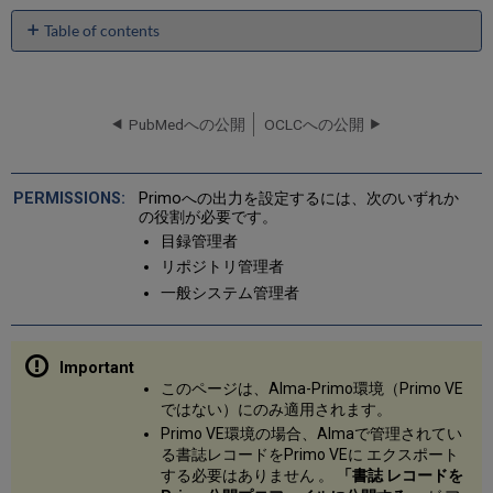
Table of contents
Alma
レ
コ
ー
PubMedへの公開
OCLCへの公開
ド
を
Primo
Primoへの出力を設定するには、次のいずれか
へ
の役割が必要です。
エ
目録管理者
ク
リポジトリ管理者
ス
ポ
一般システム管理者
ー
ト
Primo
へ
このページは、Alma-Primo環境（Primo VE
の
ではない）にのみ適用されます。
標
Primo VE環境の場合、Almaで管理されてい
目
る書誌レコードをPrimo VEに エクスポート
拡
する必要はありません 。
「書誌 レコードを
充