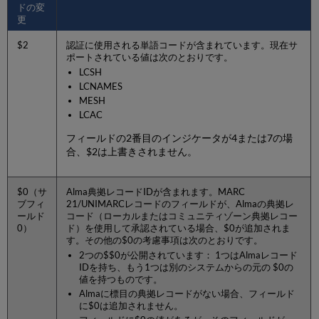
ドの変
更
$2
認証に使用される単語コードが含まれています。現在サ
ポートされている値は次のとおりです。
LCSH
LCNAMES
MESH
LCAC
フィールドの2番目のインジケータが4または7の場
合、$2は上書きされません。
$0（サ
Alma典拠レコードIDが含まれます。MARC
ブフィ
21/UNIMARCレコードのフィールドが、Almaの典拠レ
ールド
コード（ローカルまたはコミュニティゾーン典拠レコー
0）
ド）を使用して承認されている場合、$0が追加されま
す。その他の$0の考慮事項は次のとおりです。
2つの$$0が公開されています： 1つはAlmaレコード
IDを持ち、もう1つは別のシステムからの元の $0の
値を持つものです。
Almaに標目の典拠レコードがない場合、フィールド
に$0は追加されません。