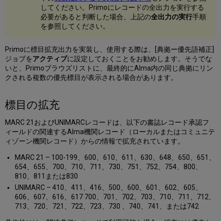
してください。Primoにレコードの全出力を実行する
必要があると判断した場合、上記の
全出力の実行
手順
を参照してください。
Primoに標目拡充出力を実装し、使用する際は、[典拠ー優先語補正]
ジョブを
アクティブ
に設定しておくことをお勧めします。そうでな
いと、Primoブラウズリストに、最終的にAlma内の同じ典拠にリン
クされる複数の優先標目が表示される場合があります。
標目の拡充
MARC 21およびUNIMARCレコードは、以下の書誌レコード承認フ
ィールドの関連するAlma機関レコード（ローカルまたはコミュニテ
ィゾーン機関レコード）からの情報で拡充されています。
MARC 21 – 100-199、600、610、611、630、648、650、651、
654、655、700、710、711、730、751、752、754、800、
810、811または830
UNIMARC – 410、411、416、500、600、601、602、605、
606、607、616、617 700、701、702、703、710、711、712、
713、720、721、722、723、730 、740、741、または742