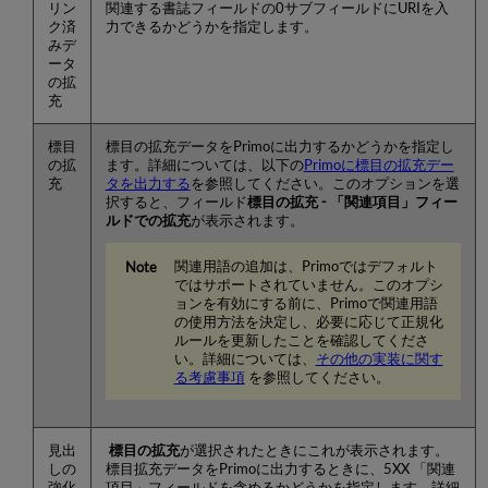
リン
関連する書誌フィールドの0サブフィールドにURIを入
ク済
力できるかどうかを指定します。
みデ
ータ
の拡
充
標目
標目の拡充データをPrimoに出力するかどうかを指定し
の拡
ます。詳細については、以下の
Primoに標目の拡充デー
充
タを出力する
を参照してください。このオプションを選
択すると、フィールド
標目の拡充 - 「関連項目」フィー
ルドでの拡充
が表示されます。
関連用語の追加は、Primoではデフォルト
ではサポートされていません。このオプシ
ョンを有効にする前に、Primoで関連用語
の使用方法を決定し、必要に応じて正規化
ルールを更新したことを確認してくださ
い。詳細については、
その他の実装に関す
る考慮事項
を参照してください。
見出
標目の拡充
が選択されたときにこれが表示されます。
しの
標目拡充データをPrimoに出力するときに、5XX 「関連
強化
項目」フィールドを含めるかどうかを指定します。詳細