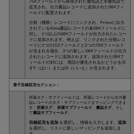
75Xフィールドから取得された優先語と非優先語で
拡充され、出力書誌レコードに追加された084フィ
ールドに配置されます。
分類（権限）レコードにリンクされ、Primoに出力
されているAlma書誌レコードの各084フィールドに
対し、1つ以上の084フィールドが出力されたレコー
ドに追加されます。例えば、リンクされた分類レコ
ードに1つの153フィールドと2つの7XXフィールド
が含まれる場合、3つの新しい084フィールドが出力
されたレコードに追加されます。追加された084フ
ィールドの$9には、用語が優先されるかどうかを示
すY（はい）またはN（いいえ）が含まれます。
冊子目録拡充セクション：
所蔵タグ・サブフィールドは、所蔵レコードから出力書
誌レコードのタグ・サブフィールドまマッピングできま
す：
所蔵タグ
、
所蔵サブフィールド
、
書誌タグ
、そし
て
書誌サブフィールド
。
目録拡充を追加
を選択し、情報を入力します。
追加
を選択し、リストに新しいマッピングを追加しま
す。