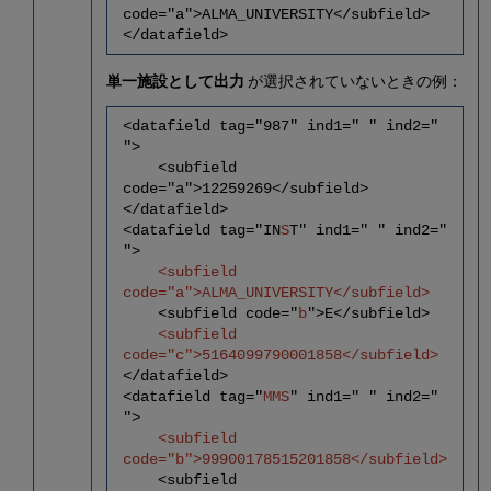
code="a">ALMA_UNIVERSITY</subfield>
</datafield>
単一施設として出力
が選択されていないときの例：
<datafield tag="987" ind1=" " ind2="
">
<subfield
code="a">12259269</subfield>
</datafield>
<datafield tag="IN
S
T" ind1=" " ind2="
">
<subfield
code="a">ALMA_UNIVERSITY</subfield>
<subfield code="
b
">E</subfield>
<subfield
code="c">5164099790001858</subfield>
</datafield>
<datafield tag="
MMS
" ind1=" " ind2="
">
<subfield
code="b">99900178515201858</subfield>
<subfield