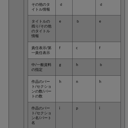
その他のタ
ｄ
ｄ
イトル情報
タイトルの
e
ｂ
e
残り/その他
のタイトル
情報
責任表示/第
f
c
f
一責任表示
中/一般資料
g
h
ｂ
の指定
作品のパー
h
n
h
ト/セクショ
ンの数/パー
トの数
作品のパー
i
p
i
ト/セクショ
ン名/パート
名