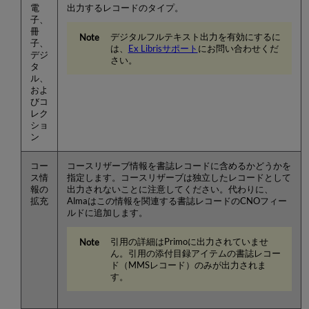
電
出力するレコードのタイプ。
子、
冊
デジタルフルテキスト出力を有効にするに
子、
は、
Ex Librisサポート
にお問い合わせくだ
デジ
さい。
タ
ル、
およ
びコ
レク
ショ
ン
コー
コースリザーブ情報を書誌レコードに含めるかどうかを
ス情
指定します。コースリザーブは独立したレコードとして
報の
出力されないことに注意してください。代わりに、
拡充
Almaはこの情報を関連する書誌レコードのCNOフィー
ルドに追加します。
引用の詳細はPrimoに出力されていませ
ん。引用の添付目録アイテムの書誌レコー
ド（MMSレコード）のみが出力されま
す。