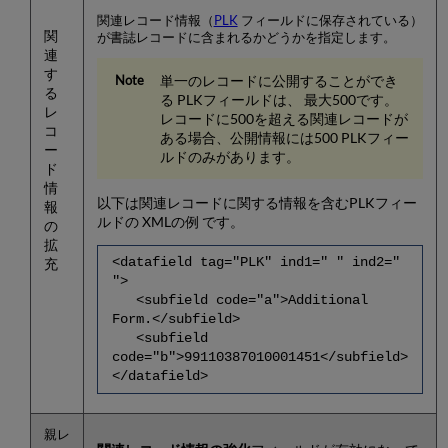
関連レコード情報（
PLK
フィールドに保存されている）
関
が書誌レコードに含まれるかどうかを指定します。
連
す
単一のレコードに公開することができ
る
る PLKフィールドは、 最大500です。
レ
レコードに500を超える関連レコードが
コ
ある場合、公開情報には500 PLKフィー
ー
ルドのみがあります。
ド
情
以下は関連レコードに関する情報を含むPLKフィー
報
ルドの XMLの例 です。
の
拡
<datafield tag="PLK" ind1=" " ind2="
充
">
<subfield code="a">Additional
Form.</subfield>
<subfield
code="b">99110387010001451</subfield>
</datafield>
親レ