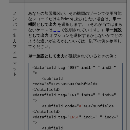
メ
あなたの加盟機関が、その機関のゾーンで使用可能
ン
なレコードだけをPrimoに出力したい場合は、
単一
バ
機関として出力
を選択します。（それが当てはまら
ー
ないケースは
ここ
で説明されています。）
単一施設
出
として出力
オプションを選択するかしないかでどの
力
ような違いがあるかについては、以下の例を参照し
フ
てください。
ォ
単一施設として出力
が選択されているときの例：
ー
マ
<datafield tag="987" ind1=" " ind2="
ッ
">
ト
<subfield
code="a">12259269</subfield>
</datafield>
<datafield tag="INT" ind1=" " ind2="
">
<subfield code="
a
">E</subfield>
</datafield>
<datafield tag="
INST
" ind1=" " ind2="
">
<subfield