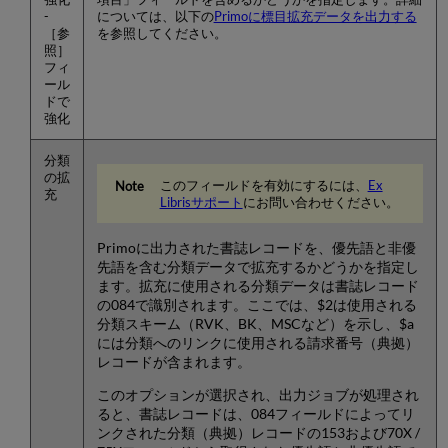
-
については、以下の
Primoに標目拡充データを出力する
［参
を参照してください。
照］
フィ
ール
ドで
強化
分類
の拡
このフィールドを有効にするには、
Ex
充
Librisサポート
にお問い合わせください。
Primoに出力された書誌レコードを、優先語と非優
先語を含む分類データで拡充するかどうかを指定し
ます。拡充に使用される分類データは書誌レコード
の084で識別されます。ここでは、$2は使用される
分類スキーム（RVK、BK、MSCなど）を示し、$a
には分類へのリンクに使用される請求番号（典拠）
レコードが含まれます。
このオプションが選択され、出力ジョブが処理され
ると、書誌レコードは、084フィールドによってリ
ンクされた分類（典拠）レコードの153および70X /