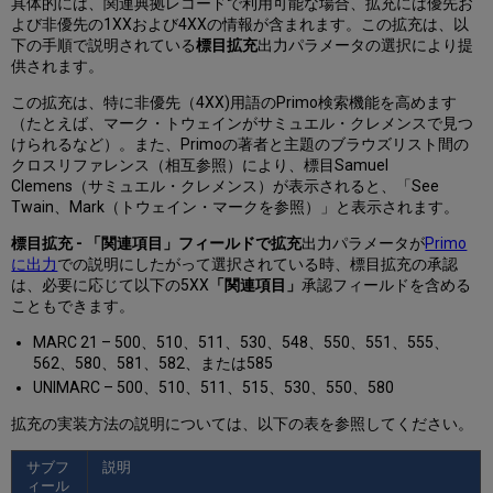
具体的には、関連典拠レコードで利用可能な場合、拡充には優先お
よび非優先の1XXおよび4XXの情報が含まれます。この拡充は、以
下の手順で説明されている
標目拡充
出力パラメータの選択により提
供されます。
この拡充は、特に非優先（4XX)用語のPrimo検索機能を高めます
（たとえば、マーク・トウェインがサミュエル・クレメンスで見つ
けられるなど）。また、Primoの著者と主題のブラウズリスト間の
クロスリファレンス（相互参照）により、標目Samuel
Clemens（サミュエル・クレメンス）が表示されると、「See
Twain、Mark（トウェイン・マークを参照）」と表示されます。
標目拡充 - 「関連項目」フィールドで拡充
出力パラメータが
Primo
に出力
での説明にしたがって選択されている時、標目拡充の承認
は、必要に応じて以下の5XX
「関連項目」
承認フィールドを含める
こともできます。
MARC 21 – 500、510、511、530、548、550、551、555、
562、580、581、582、または585
UNIMARC – 500、510、511、515、530、550、580
拡充の実装方法の説明については、以下の表を参照してください。
サブフ
説明
ィール