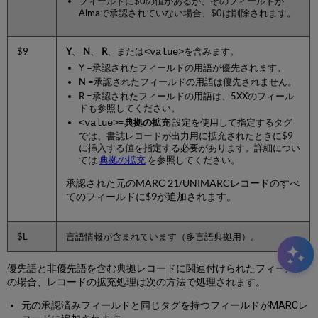
フィールドに$0の値があるが、そのフィールドが
Almaで承認されていない場合、$0は削除されます。
$9
Y
、
N
、
R
、または
<value>
を含みます。
Y =承認されたフィールドの用語が優先されます。
N =承認されたフィールドの用語は優先されません。
R =承認されたフィールドの用語は、5XXのフィール
ドも参照してください。
<value>
=
典拠の拡充
設定を使用して指定するタグ
では、書誌レコードが出力用に拡充されたときに$9
に挿入する値を指定する必要があります。詳細につい
ては
典拠の拡充
を参照してください。
承認された元のMARC 21/UNIMARCレコードのすべ
てのフィールドに$9が追加されます。
$L
言語情報が含まれています（多言語典拠用）。
優先語と非優先語を含む典拠レコードに関連付けられたフィールド
の場合、レコードの拡充処理は次の方法で処理されます。
元の承認済みフィールドと同じタグを持つフィールドがMARCレ