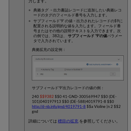
力します。
典拠タグ – 出力書誌レコードに追加したい典拠レコ
ードのタグのフィールド番号を入力します。
サブフィールド'9' の値 – 出力されたレコードの$9に
配置される説明的な値を入力します。フィールド番
号またはその他の説明テキストを入力できます。次
の例では、382は、
サブフィールド '9'の値
パラメー
タで入力されています。
典拠拡充の設定例：
サブフィールド'9'出力レコードの値の例：
240
$$9382
$$0 41-GND-300569947 $$0 (DE-
101)040197913 $$0 (DE-588)4019791-8 $$0
http://d-nb.info/gnd/4019791-8
$$a Violine |n 2 $$2
gnd
詳細については
標目の拡充
を参照してください。