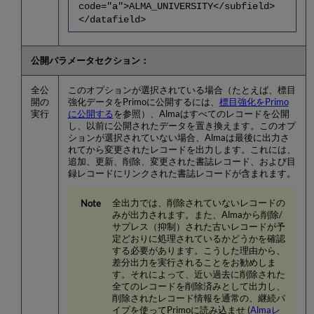
code="a">ALMA_UNIVERSITY</subfield>
</datafield>
公開パラメータセクション：
全公
このオプションが選択されている場合（たとえば、標目
開の
強化データをPrimoに公開するには、
標目強化をPrimo
実行
に公開する
を参照）、Almaはすべてのレコードを公開
し、以前に公開されたデータを置き換えます。このオプ
ションが選択されていない場合、Almaは最後に出力さ
れてから変更されたレコードを出力します。これには、
追加、更新、削除、変更された書誌レコード、および目
録レコードにリンクされた書誌レコードが含まれます。
全出力では、削除されていないレコードの
みが出力されます。また、Almaから削除/
サプレス（抑制）された古いレコードが予
定どおりに処理されているかどうかを確認
する必要があります。こうした理由から、
差分出力を実行されることをお勧めしま
す。それによって、近い過去に削除された
全てのレコードを削除済みとして出力し、
削除されたレコード情報を通常の、継続パ
イプを使ってPrimoに読み込ませ (
Almaレ