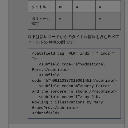
タイトル
m
a
a
ボリューム
v
v
指定
以下は親レコードからのタイトル情報を含むPLKフ
ィールドの XMLの例 です。
<datafield tag="PLK" ind1=" " ind2="
">
<subfield code="a">Additional
Form.</subfield>
<subfield
code="b">99110387010001451</subfield>
<subfield code="m">Harry Potter
and the sorcerer's stone /</subfield>
<subfield code="f"> by J.K.
Rowling ; illustrations by Mary
GrandPré.</subfield>
</datafield>