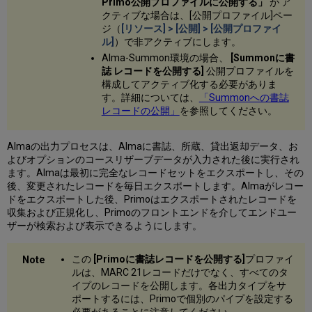
Primo公開プロファイルに公開する」
が ア
の
クティブな場合は、[公開プロファイル]ペー
出
ジ（
[リソース] > [公開] > [公開プロファイ
力
ル]
）で非アクティブにします。
標
Alma-Summon環境の場合、
[Summonに書
目
誌 レコードを公開する]
公開プロファイルを
の
構成してアクティブ化する必要がありま
拡
す。詳細については、
「Summonへの書誌
充
レコードの公開」
を参照してください。
実
装
Almaの出力プロセスは、Almaに書誌、所蔵、貸出返却データ、お
に
よびオプションのコースリザーブデータが入力された後に実行され
関
ます。Almaは最初に完全なレコードセットをエクスポートし、その
す
後、変更されたレコードを毎日エクスポートします。Almaがレコー
る
ドをエクスポートした後、Primoはエクスポートされたレコードを
そ
収集および正規化し、Primoのフロントエンドを介してエンドユー
の
ザーが検索および表示できるようにします。
他
の
考
この
[Primoに書誌レコードを公開する]
プロファイ
慮
ルは、MARC 21レコードだけでなく、すべてのタ
事
イプのレコードを公開します。各出力タイプをサ
項
ポートするには、Primoで個別のパイプを設定する
出