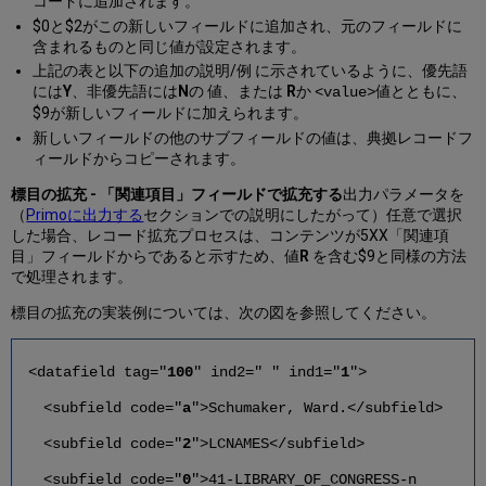
コードに追加されます。
$0と$2がこの新しいフィールドに追加され、元のフィールドに
含まれるものと同じ値が設定されます。
上記の表と以下の追加の説明/例 に示されているように、優先語
には
Y
、非優先語には
N
の 値、または
R
か
値とともに、
<value>
$9が新しいフィールドに加えられます。
新しいフィールドの他のサブフィールドの値は、典拠レコードフ
ィールドからコピーされます。
標目の拡充 - 「関連項目」フィールドで拡充する
出力パラメータを
（
Primoに出力する
セクションでの説明にしたがって）任意で選択
した場合、レコード拡充プロセスは、コンテンツが5XX「関連項
目」フィールドからであると示すため、値
R
を含む$9と同様の方法
で処理されます。
標目の拡充の実装例については、次の図を参照してください。
<datafield tag="
100
" ind2=" " ind1="
1
">
<subfield code="
a
">Schumaker, Ward.</subfield>
<subfield code="
2
">
LCNAMES</subfield>
<subfield code="
0
">41-LIBRARY_OF_CONGRESS-n