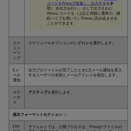
コードをPrimoで収集し、出力する
を参
照)、全出力を行い、そして出力された
Almaレコードを（上記と同様に通常の、継
続パイプを用いて）Primoに読み込ませる
ことができます。
スケ
スケジュールオプションのいずれかを選択します。
ジュ
ーリ
ング
Eメ
出力プロファイルが完了したときにEメール通知を受入
ール
するユーザーの名前とメールアドレスを指定します。
通知
ステ
アクティブ
を選択します。
ータ
ス
提出フォーマットセクション：:
FTP
デフォルトでは、公開プロセスは、Primoがファイルの