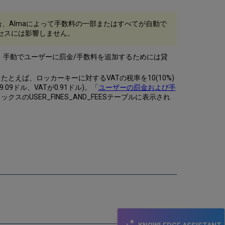
、Almaによって手数料の一部またはすべてが自動で
ロセスには影響しません。
、手動でユーザーに罰金/手数料を追加するためには貸
たとえば、ロッカーキーに対するVATの税率を10(10%)
ドル、VATが0.91ドル)。「
ユーザーの罰金および手
のUSER_FINES_AND_FEESテーブルに表示され