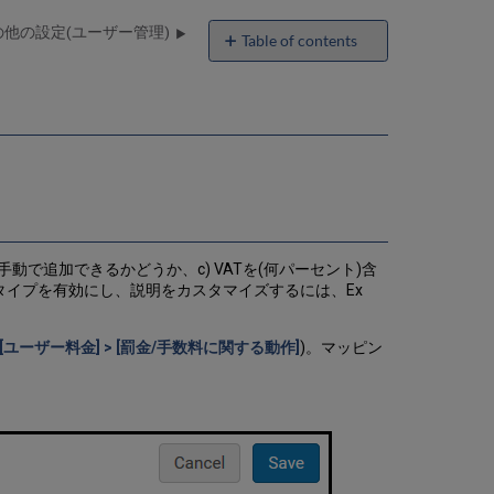
の他の設定(ユーザー管理)
Table of contents
罰
金/
手
数
料
に
関
す
る
動
動で追加できるかどうか、c) VATを(何パーセント)含
作
タイプを有効にし、説明をカスタマイズするには、Ex
の
設
定
> [ユーザー料金] > [罰金/手数料に関する動作]
)。マッピン
罰
金/
手
数
料
を