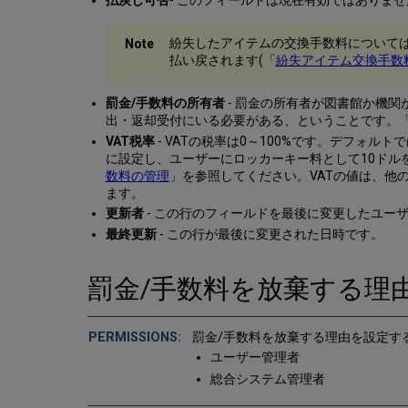
払戻し可否
- このフィールドは現在有効ではありませ
紛失したアイテムの交換手数料については
払い戻されます(「
紛失アイテム交換手数
罰金/手数料の所有者
- 罰金の所有者が図書館か機
出・返却受付にいる必要がある、ということです。
VAT税率
- VATの税率は0～100%です。デフォル
に設定し、ユーザーにロッカーキー料として10ドルを請
数料の管理
」を参照してください。VATの値は、他のす
ます。
更新者
- この行のフィールドを最後に変更したユー
最終更新
- この行が最後に変更された日時です。
罰金/手数料を放棄する理
罰金/手数料を放棄する理由を設定す
ユーザー管理者
総合システム管理者