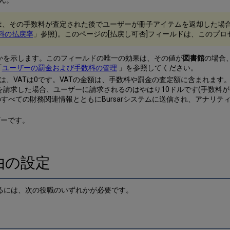
ん。
、その手数料が査定された後でユーザーが冊子アイテムを返却した場合
料の払戻率
」参照)。このページの[払戻し可否]フィールドは、このプ
関かを示します。このフィールドの唯一の効果は、その値が
図書館
の場合
「
ユーザーの罰金および手数料の管理
」を参照してください。
トでは、VATは0です。VATの金額は、手数料や罰金の査定額に含まれます。
求した場合、ユーザーに請求されるのはやはり10ドルです(手数料が9.09
べての財務関連情報とともにBursarシステムに送信され、アナリティックス
ザーです。
由の設定
るには、次の役職のいずれかが必要です。