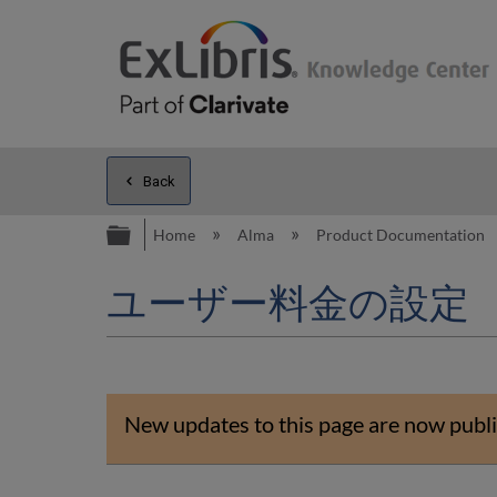
Back
Expand/collapse global hierarc
Home
Alma
Product Documentation
ユーザー料金の設定
New updates to this page are now publi