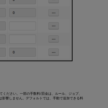
ザ
ク
シ
ョ
ン
ID
の
設
定
てください。一部の手数料/罰金は、ルール、ジョブ、
金には影響しません。デフォルトでは、手動で追加できる料