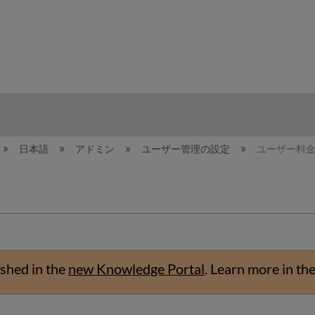
hy
日本語
アドミン
ユーザー管理の設定
ユーザー料
shed in the
new Knowledge Portal
.
Learn more in th