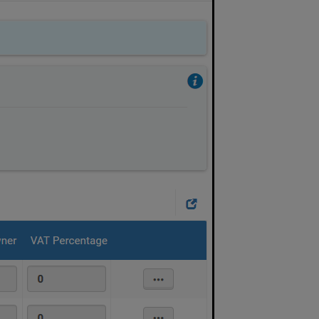
放
棄
す
る
理
由
の
設
定
罰
金/
手
数
料
通
知
の
設
定
会
計
ト
ラ
ン