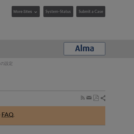
System-Status
Submit a Case
金の設定
Share
Subscribe
by
Save
page
Share
as
RSS
by
e
FAQ
.
PDF
email