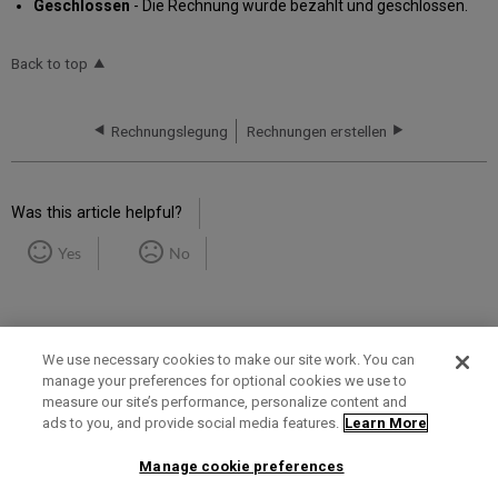
Geschlossen
- Die Rechnung wurde bezahlt und geschlossen.
Back to top
Rechnungslegung
Rechnungen erstellen
Was this article helpful?
Yes
No
We use necessary cookies to make our site work. You can
manage your preferences for optional cookies we use to
measure our site’s performance, personalize content and
Term of Use
Privacy Policy
Contact Us
ads to you, and provide social media features.
Learn More
Manage cookie preferences
2025 Ex Libris. All rights reserved