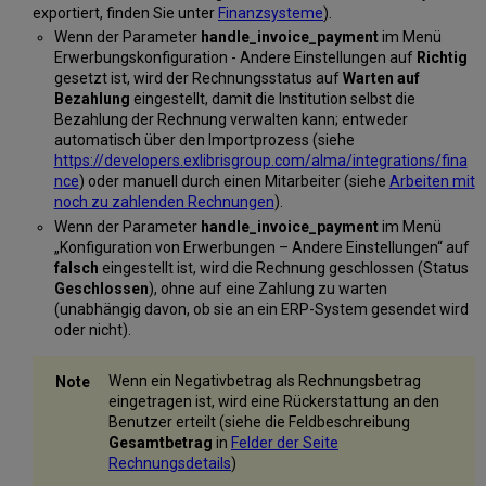
exportiert, finden Sie unter
Finanzsysteme
).
Wenn der Parameter
handle_invoice_payment
im Menü
Erwerbungskonfiguration - Andere Einstellungen auf
Richtig
gesetzt ist, wird der Rechnungsstatus auf
Warten auf
Bezahlung
eingestellt, damit die Institution selbst die
Bezahlung der Rechnung verwalten kann; entweder
automatisch über den Importprozess (siehe
https://developers.exlibrisgroup.com/alma/integrations/fina
nce
) oder manuell durch einen Mitarbeiter (siehe
Arbeiten mit
noch zu zahlenden Rechnungen
).
Wenn der Parameter
handle_invoice_payment
im Menü
„Konfiguration von Erwerbungen – Andere Einstellungen“ auf
falsch
eingestellt ist, wird die Rechnung geschlossen (Status
Geschlossen
), ohne auf eine Zahlung zu warten
(unabhängig davon, ob sie an ein ERP-System gesendet wird
oder nicht).
Wenn ein Negativbetrag als Rechnungsbetrag
eingetragen ist, wird eine Rückerstattung an den
Benutzer erteilt (siehe die Feldbeschreibung
Gesamtbetrag
in
Felder der Seite
Rechnungsdetails
)