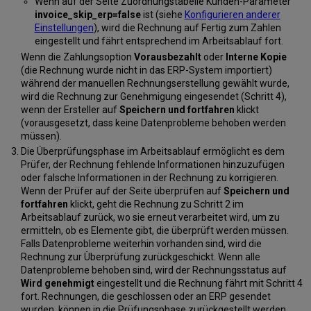
Wenn auf der Seite Zuordnungstabelle Kunden-Parameter
invoice_skip_erp=false
ist (siehe
Konfigurieren anderer
Einstellungen
), wird die Rechnung auf Fertig zum Zahlen
eingestellt und fährt entsprechend im Arbeitsablauf fort.
Wenn die Zahlungsoption
Vorausbezahlt
oder
Interne Kopie
(die Rechnung wurde nicht in das ERP-System importiert)
während der manuellen Rechnungserstellung gewählt wurde,
wird die Rechnung zur Genehmigung eingesendet (Schritt 4),
wenn der Ersteller auf
Speichern und fortfahren
klickt
(vorausgesetzt, dass keine Datenprobleme behoben werden
müssen).
Die Überprüfungsphase im Arbeitsablauf ermöglicht es dem
Prüfer, der Rechnung fehlende Informationen hinzuzufügen
oder falsche Informationen in der Rechnung zu korrigieren.
Wenn der Prüfer auf der Seite überprüfen auf
Speichern und
fortfahren
klickt, geht die Rechnung zu Schritt 2 im
Arbeitsablauf zurück, wo sie erneut verarbeitet wird, um zu
ermitteln, ob es Elemente gibt, die überprüft werden müssen.
Falls Datenprobleme weiterhin vorhanden sind, wird die
Rechnung zur Überprüfung zurückgeschickt. Wenn alle
Datenprobleme behoben sind, wird der Rechnungsstatus auf
Wird genehmigt
eingestellt und die Rechnung fährt mit Schritt 4
fort. Rechnungen, die geschlossen oder an ERP gesendet
wurden, können in die Prüfungsphase zurückgestellt werden,