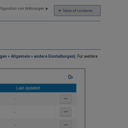
figuration von Währungen
Table of contents
No
headers
en > Allgemein > andere Einstellungen).
Für weitere