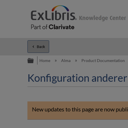
Back
Expand/collapse global hierarc
Home
Alma
Product Documentation
Konfiguration anderer
New updates to this page are now publi