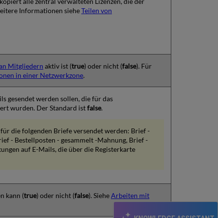
piert alle zentral verwalteten Lizenzen, die der
eitere Informationen siehe
Teilen von
an Mitgliedern
aktiv ist (
true
) oder nicht (
false
). Für
ionen in einer Netzwerkzone
.
 gesendet werden sollen, die für das
niert wurden. Der Standard ist
false
.
 für die folgenden Briefe versendet werden: Brief -
Brief - Bestellposten - gesammelt -Mahnung, Brief -
ungen auf E-Mails, die über die Registerkarte
n kann (
true
) oder nicht (
false
). Siehe
Arbeiten mit