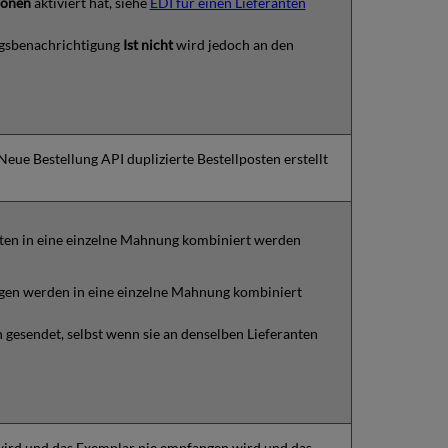
ionen
aktiviert hat, siehe
EDI für einen Lieferanten
ngsbenachrichtigung
Ist nicht
wird jedoch an den
eue Bestellung API duplizierte Bestellposten erstellt
nten in eine einzelne Mahnung kombiniert werden
en werden in eine einzelne Mahnung kombiniert
gesendet, selbst wenn sie an denselben Lieferanten
ird und das Exemplar nie empfangen wird und das