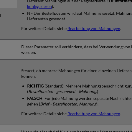
Lieferant Mahnungen auf der Registerkarte
EDI-Informat
konfigurieren
).
N - Der Bestellposten wird auf Mahnung gesetzt, Mahnu
d
Lieferanten gesendet
Für weitere Details siehe
Bearbeitung von Mahnungen
.
Dieser Parameter soll verhindern, dass bei Verwendung von N
werden.
Steuert, ob mehrere Mahnungen für einen einzelnen Liefera
können:
RICHTIG
(Standard): Mehrere Mahnungsbenachrichtigung
(
Bestellposten - gesammelt - Mahnung
.)
FALSCH
: Für jede Mahnung werden separate Nachrichten 
gehen (
Brief - Bestellposten, Mahnung
).
Für weitere Details siehe
Bearbeitung von Mahnungen
.
Wenn ein Mahnbrief für einen bestimmten Monat gesendet w