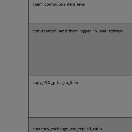
claim_continuous_item_level
conversation_send_from_logged_in_user_address
copy_POL_price_to_item
currency_exchange_use_explicit_ratio