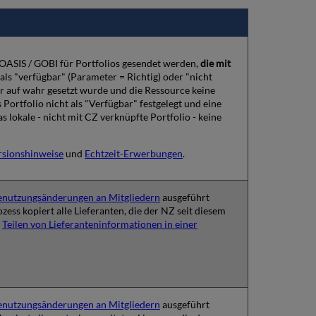
 OASIS / GOBI für Portfolios gesendet werden,
die mit
o als "verfügbar" (Parameter = Richtig) oder "nicht
er auf wahr gesetzt wurde und die Ressource keine
ortfolio nicht als "Verfügbar" festgelegt und eine
as lokale - nicht mit CZ verknüpfte Portfolio - keine
rsionshinweise
und
Echtzeit-Erwerbungen
.
Benutzungsänderungen an Mitgliedern
ausgeführt
ss kopiert alle Lieferanten, die der NZ seit diesem
e
Teilen von Lieferanteninformationen in einer
Benutzungsänderungen an Mitgliedern
ausgeführt