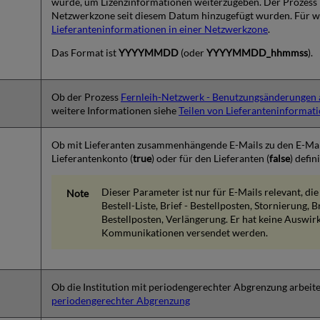
wurde, um Lizenzinformationen weiterzugeben. Der Prozess ko
Netzwerkzone seit diesem Datum hinzugefügt wurden. Für w
Lieferanteninformationen in einer Netzwerkzone
.
Das Format ist
YYYYMMDD
(oder
YYYYMMDD_hhmmss
).
Ob der Prozess
Fernleih-Netzwerk - Benutzungsänderungen 
weitere Informationen siehe
Teilen von Lieferanteninformat
Ob mit Lieferanten zusammenhängende E-Mails zu den E-Mails
Lieferantenkonto (
true
) oder für den Lieferanten (
false
) defi
Dieser Parameter ist nur für E-Mails relevant, die
Bestell-Liste, Brief - Bestellposten, Stornierung, 
Bestellposten, Verlängerung. Er hat keine Auswirk
Kommunikationen versendet werden.
Ob die Institution mit periodengerechter Abgrenzung arbeite
periodengerechter Abgrenzung