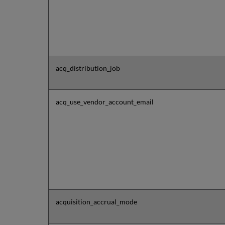
acq_distribution_job
acq_use_vendor_account_email
acquisition_accrual_mode