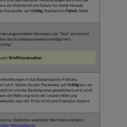
ann ein Mahnbrief mit Details für beide Monate
den Parameter auf
richtig
. Standard ist
Falsch
. Siehe
l des angemeldeten Benutzers (als "Von" adressiert)
ellen des Kundenparameters konfiguriert:
ichtig".
vant:
BriefKonversation.
e Bestellungen in das Bestandspreis-Feld des
rt wird. Stellen Sie den Parameter auf
richtig
ein, um
tellt ist und der Bestellposten gespeichert wird, wird
enn die Währung nicht der lokalen Währung
bedeutet, dass der Preis nicht zum Exemplar kopiert
ktion zur Definition expliziter Wechselkurse beim
liziter Wechselkurse
.