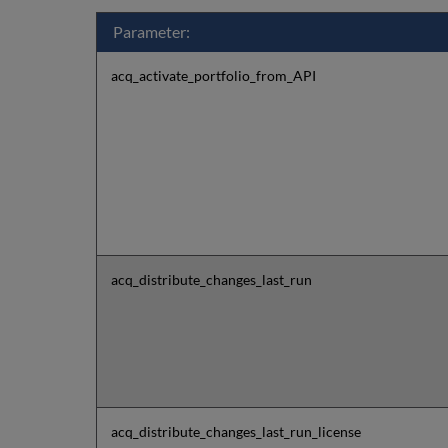
Parameter:
acq_activate_portfolio_from_API
acq_distribute_changes_last_run
acq_distribute_changes_last_run_license