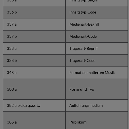
336 a
Inhaltstyp-Begriff
336 b
Inhaltstyp-Code
337 a
Medienart-Begriff
337 b
Medienart-Code
338 a
Trägerart-Begriff
338 b
Trägerart-Code
348 a
Format der notierten Musik
380 a
Form und Typ
382 a,b,d,e,n,p,r,s,t,v
Aufführungsmedium
385 a
Publikum