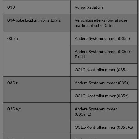
033
Vorgangsdatum
034 b,d,e,f,g,j,k,m,n,p,r,s,t,x,y,z
Verschlüsselte kartografische
mathematische Daten
035 a
Andere Systemnummer (035a)
Andere Systemnummer (035a) –
Exakt
OCLC-Kontrollnummer (035a)
035 z
Andere Systemnummer (035z)
OCLC-Kontrollnummer (035z)
035 a,z
Andere Systemnummer
(035a+z)
OCLC-Kontrollnummer (035a+z)