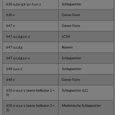
630 a,d,e-g,k-p,r-t,v,x-z
Schlagwörter
630 v
Genre-Form
647 v
Genre-Form
647 a,c,d,g,v,x-z
LCSH
647 a,c,d,g
Namen
647 a,c,d,g,v,x-z
Schlagwörter
648 a,v,x-z
Schlagwörter
648 v
Genre-Form
650 a-e,v,x-z (wenn Indikator 2 =
Schlagwörter (LC)
0)
650 a-e,v,x-z (wenn Indikator 2 =
Medizinische Schlagwörter
2)