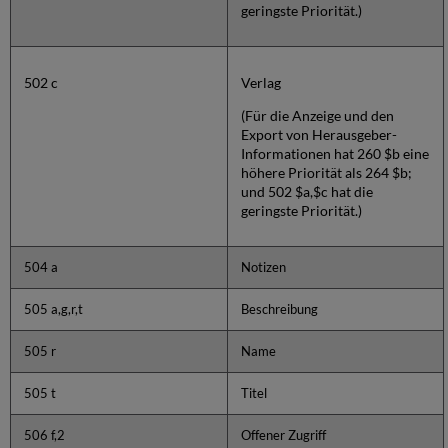
geringste Priorität.)
502 c
Verlag
(Für die Anzeige und den
Export von Herausgeber-
Informationen hat 260 $b eine
höhere Priorität als 264 $b;
und 502 $a,$c hat die
geringste Priorität.)
504 a
Notizen
505 a,g,r,t
Beschreibung
505 r
Name
505 t
Titel
506 f,2
Offener Zugriff