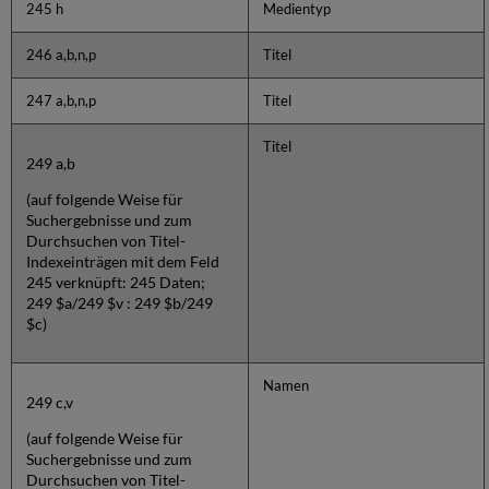
245 h
Medientyp
246 a,b,n,p
Titel
247 a,b,n,p
Titel
Titel
249 a,b
(auf folgende Weise für
Suchergebnisse und zum
Durchsuchen von Titel-
Indexeinträgen mit dem Feld
245 verknüpft: 245 Daten;
249 $a/249 $v : 249 $b/249
$c)
Namen
249 c,v
(auf folgende Weise für
Suchergebnisse und zum
Durchsuchen von Titel-