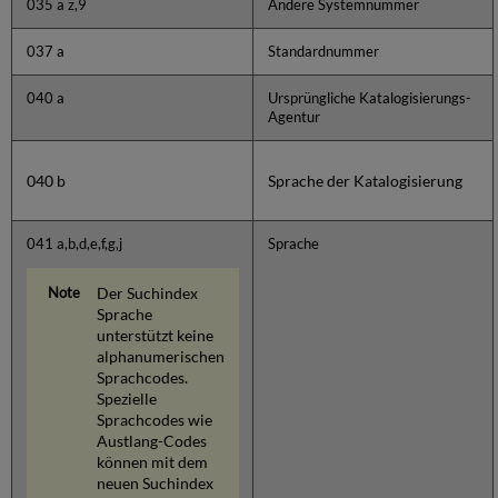
035 a z,9
Andere Systemnummer
037 a
Standardnummer
040 a
Ursprüngliche Katalogisierungs-
Agentur
040 b
Sprache der Katalogisierung
041 a,b,d,e,f,g,j
Sprache
Der Suchindex
Sprache
unterstützt keine
alphanumerischen
Sprachcodes.
Spezielle
Sprachcodes wie
Austlang-Codes
können mit dem
neuen Suchindex