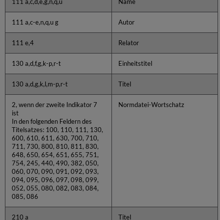
111 a,c,d,e,g,n,q,u
Name
111 a,c-e,n,q,u g
Autor
111 e,4
Relator
130 a,d,f,g,k-p,r-t
Einheitstitel
130 a,d,g,k,l,m-p,r-t
Titel
2, wenn der zweite Indikator 7
Normdatei-Wortschatz
ist
In den folgenden Feldern des
Titelsatzes: 100, 110, 111, 130,
600, 610, 611, 630, 700, 710,
711, 730, 800, 810, 811, 830,
648, 650, 654, 651, 655, 751,
754, 245, 440, 490, 382, 050,
060, 070, 090, 091, 092, 093,
094, 095, 096, 097, 098, 099,
052, 055, 080, 082, 083, 084,
085, 086
210 a
Titel