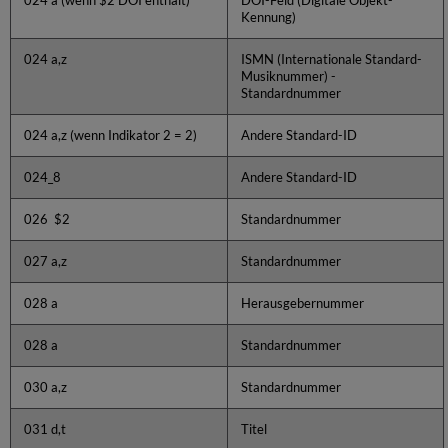
024 a (wenn $2 DOI enthält)
DOI-Feld (Digitale Objekt-
Kennung)
024 a,z
ISMN (Internationale Standard-
Musiknummer) -
Standardnummer
024 a,z (wenn Indikator 2 = 2)
Andere Standard-ID
024_8
Andere Standard-ID
026 $2
Standardnummer
027 a,z
Standardnummer
028 a
Herausgebernummer
028 a
Standardnummer
030 a,z
Standardnummer
031 d,t
Titel