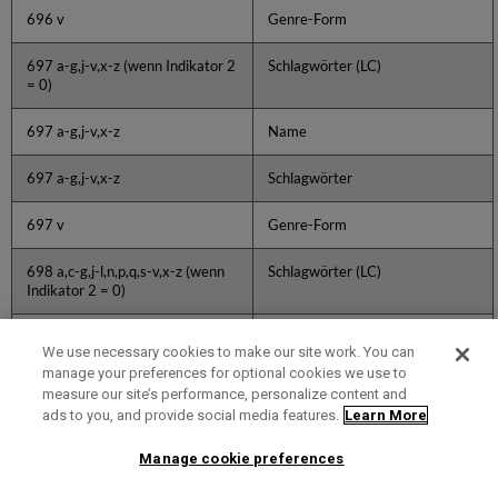
696 v
Genre-Form
697 a-g,j-v,x-z (wenn Indikator 2
Schlagwörter (LC)
= 0)
697 a-g,j-v,x-z
Name
697 a-g,j-v,x-z
Schlagwörter
697 v
Genre-Form
698 a,c-g,j-l,n,p,q,s-v,x-z (wenn
Schlagwörter (LC)
Indikator 2 = 0)
698 a,c-g,j-l,n,p,q,s-v,x-z
Name
We use necessary cookies to make our site work. You can
manage your preferences for optional cookies we use to
698 a,c-g,j-l,n,p,q,s-v,x-z
Schlagwörter
measure our site’s performance, personalize content and
ads to you, and provide social media features.
Learn More
698 v
Genre-Form
Manage cookie preferences
699 a,d,e-g,k-p,r-t
Einheitstitel