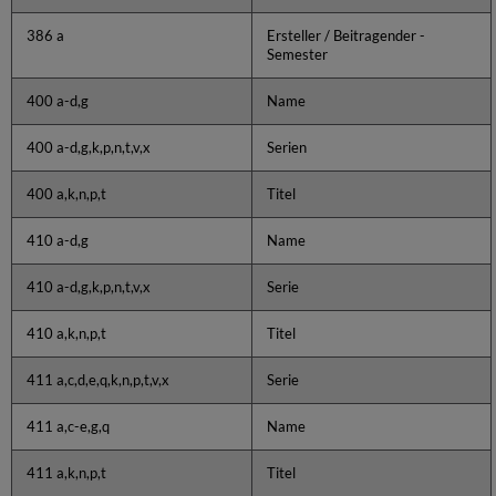
386 a
Ersteller / Beitragender -
Semester
400 a-d,g
Name
400 a-d,g,k,p,n,t,v,x
Serien
400 a,k,n,p,t
Titel
410 a-d,g
Name
410 a-d,g,k,p,n,t,v,x
Serie
410 a,k,n,p,t
Titel
411 a,c,d,e,q,k,n,p,t,v,x
Serie
411 a,c-e,g,q
Name
411 a,k,n,p,t
Titel