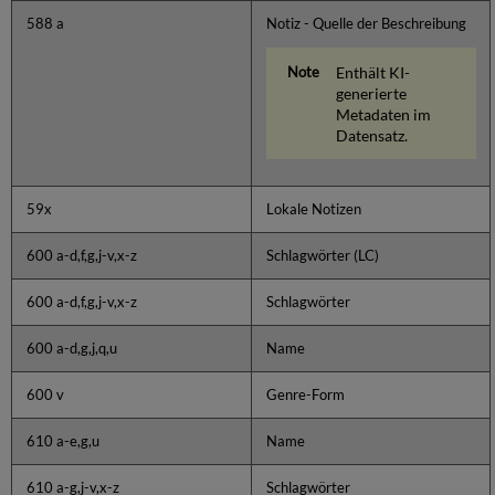
588 a
Notiz - Quelle der Beschreibung
Enthält KI-
generierte
Metadaten im
Datensatz.
59x
Lokale Notizen
600 a-d,f,g,j-v,x-z
Schlagwörter (LC)
600 a-d,f,g,j-v,x-z
Schlagwörter
600 a-d,g,j,q,u
Name
600 v
Genre-Form
610 a-e,g,u
Name
610 a-g,j-v,x-z
Schlagwörter