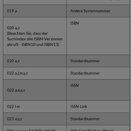
019 a
Andere Systemnummer
ISBN
020 a,z
(Beachten Sie, dass der
Suchindex alle ISBN-Versionen
abruft - ISBN10 und ISBN13)
020 a,z
Standardnummer
022 a,l,m,y,z
Standardnummer
ISSN
022 a,e,y,z
022 l m
ISSN-Link
023 a,y,z
Standardnummer