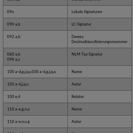
09x
Lokale Signaturen
090 a,b
LC-Signatur
092 a,b
Dewey
Dezimalklassifizierungsnnummer
060 a,b
NLM-Typ Signatur
096 a,z
100 a-d,g,j,q,u100 a-d,g,j,q,u
Name
100 a-d,j,q,u
Autor
100 e,4
Relator
110 a-e,g,n,u
Name
110 a-e,n,u g
Autor