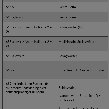
654 v
Genre-Form
655 a,b,c,v,x-z
Genre-Form
655 a-c,v,x-z (wenn Indikator 2 =
Schlagwörter (LC)
0)
655 a-c,v,x-z (wenn Indikator 2 =
Medizinische Schlagwörter
2)
655 a-c,v,x-z
Schlagwörter
658 a
Indexbegriff - Curriculum-Ziel
689 (erfordert den Support für
Schlagwörter
die erneute Indexierung nicht-
deutschsprachiger Kunden)
Namen, wenn Unterfeld D =
p,n,b,g or f
Titel, wenn Unterfeld D=u