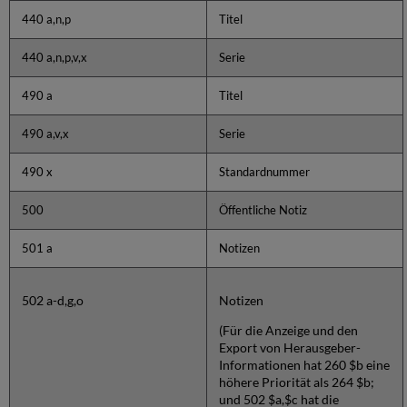
440 a,n,p
Titel
440 a,n,p,v,x
Serie
490 a
Titel
490 a,v,x
Serie
490 x
Standardnummer
500
Öffentliche Notiz
501 a
Notizen
502 a-d,g,o
Notizen
(Für die Anzeige und den
Export von Herausgeber-
Informationen hat 260 $b eine
höhere Priorität als 264 $b;
und 502 $a,$c hat die