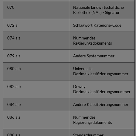
070
Nationale landwirtschaftliche
Bibliothek (NAL) - Signatur
072 a
Schlagwort Kategorie-Code
074 a,z
Nummer des
Regierungsdokuments
079 a,z
Andere Systemnummer
080 a,b
Universelle
Dezimalklassifizierungsnummer
082 a,b
Dewey
Dezimalklassifizierungsnnummer
084 a,b
Andere Klassifizierungsnummer
086 a,z
Nummer des
Regierungsdokuments
088 a,z
Standardnummer