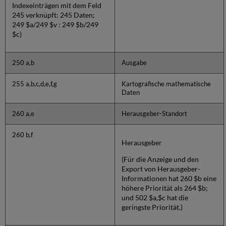
Indexeinträgen mit dem Feld
245 verknüpft: 245 Daten;
249 $a/249 $v : 249 $b/249
$c)
250 a,b
Ausgabe
255 a,b,c,d,e,f,g
Kartografische mathematische
Daten
260 a,e
Herausgeber-Standort
260 b,f
Herausgeber
(Für die Anzeige und den
Export von Herausgeber-
Informationen hat 260 $b eine
höhere Priorität als 264 $b;
und 502 $a,$c hat die
geringste Priorität.)