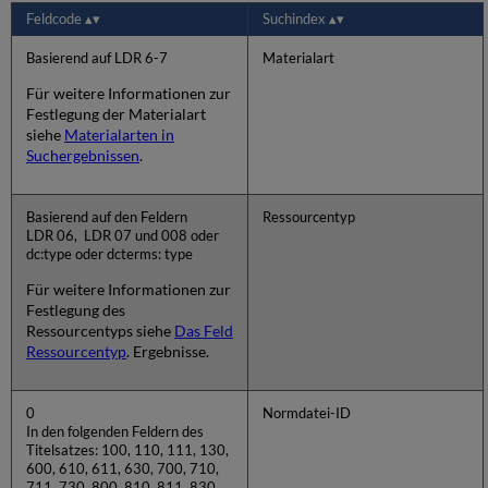
Feldcode
Suchindex
Basierend auf LDR 6-7
Materialart
Für weitere Informationen zur
Festlegung der Materialart
siehe
Materialarten in
Suchergebnissen
.
Basierend auf den Feldern
Ressourcentyp
LDR 06, LDR 07 und 008 oder
dc:type oder dcterms: type
Für weitere Informationen zur
Festlegung des
Ressourcentyps siehe
Das Feld
Ressourcentyp
. Ergebnisse.
0
Normdatei-ID
In den folgenden Feldern des
Titelsatzes: 100, 110, 111, 130,
600, 610, 611, 630, 700, 710,
711, 730, 800, 810, 811, 830,