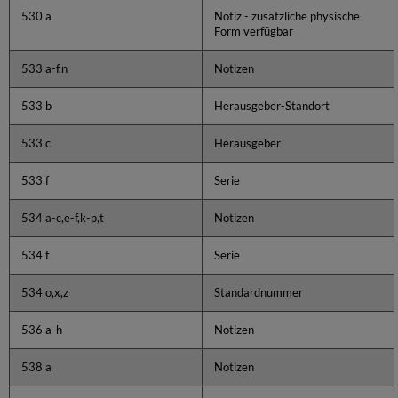
530 a
Notiz - zusätzliche physische
Form verfügbar
533 a-f,n
Notizen
533 b
Herausgeber-Standort
533 c
Herausgeber
533 f
Serie
534 a-c,e-f,k-p,t
Notizen
534 f
Serie
534 o,x,z
Standardnummer
536 a-h
Notizen
538 a
Notizen