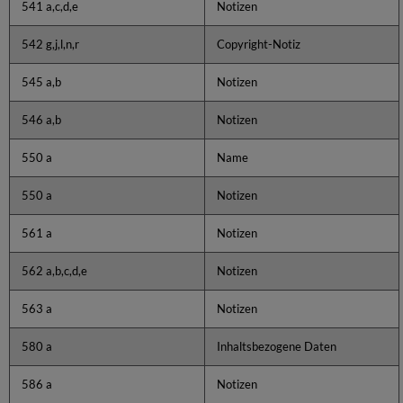
541 a,c,d,e
Notizen
542 g,j,l,n,r
Copyright-Notiz
545 a,b
Notizen
546 a,b
Notizen
550 a
Name
550 a
Notizen
561 a
Notizen
562 a,b,c,d,e
Notizen
563 a
Notizen
580 a
Inhaltsbezogene Daten
586 a
Notizen