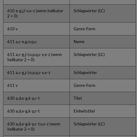
610 a-g,j,l-v,x-z (wenn Indikator
Schlagwörter (LC)
2 = 0)
610 v
Genre-Form
611 a,c-e,g,n,q,u
Name
611 a,c-g,j-l,n,p,q,s-v,x-z (wenn
Schlagwörter (LC)
Indikator 2 = 0)
611 a,c-g,j-l,n,p,q,s-v,x-z
Schlagwörter
611 v
Genre-Form
630 a,d,e-g,k-p,r-t
Titel
630 a,d,e-g,k-p,r-t
Einheitstitel
630 a,d,e-g,k-p,r-t,v,x-z (wenn
Schlagwörter (LC)
Indikator 2 = 0)