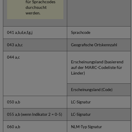
für Sprachcodes
durchsucht
werden.
041 a,b,d,e,f,g,j
Sprachcode
043 a,b,c
Geografische Ortskennzahl
044 a,c
Erscheinungsland (basierend
auf der MARC-Codeliste für
Länder)
Erscheinungsland (Code)
050 a,b
LC-Signatur
055 a,b (wenn Indikator 2 = 0-5)
LC-Signatur
060 a,b
NLM-Typ Signatur