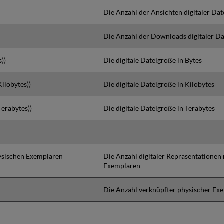
Die Anzahl der Ansichten digitaler Dat
Die Anzahl der Downloads digitaler Da
s))
Die digitale Dateigröße in Bytes
Kilobytes))
Die digitale Dateigröße in Kilobytes
 Terabytes))
Die digitale Dateigröße in Terabytes
hysischen Exemplaren
Die Anzahl digitaler Repräsentationen
Exemplaren
Die Anzahl verknüpfter physischer Ex