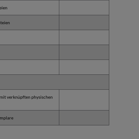
eien
teien
 mit verknüpften physischen
emplare