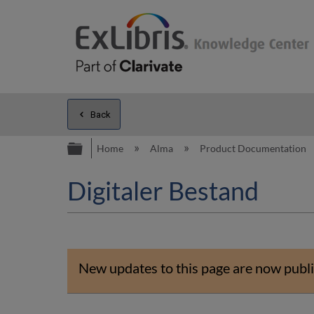
Back
Expand/collapse global hierarc
Home
Alma
Product Documentation
Digitaler Bestand
New updates to this page are now publi