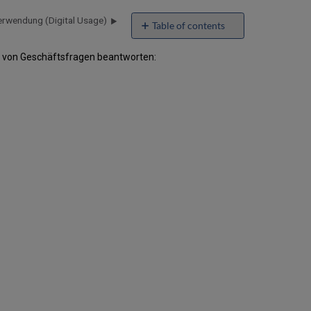
Verwendung (Digital Usage)
Table of contents
Feldbeschreibungen
en von Geschäftsfragen beantworten:
Digitale
Messwerte
(Digital
Measures)
Repräsentations-
Details
Representation
-
Erstellungsdatum
(Representation
Creation
Date)
Repräsentations-
Änderungsdatum
(Representation
Modification
Date)
Repräsentations-
Bibliothekseinheit