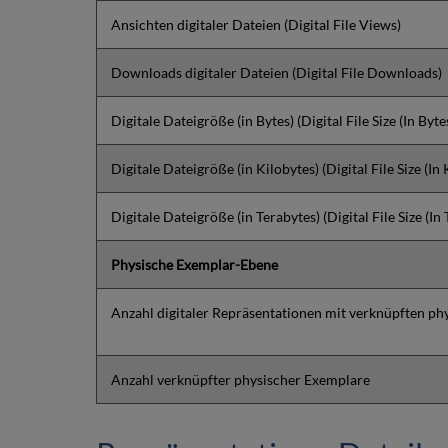
Ansichten digitaler Dateien (Digital File Views)
Downloads digitaler Dateien (Digital File Downloads)
Digitale Dateigröße (in Bytes) (Digital File Size (In Byte
Digitale Dateigröße (in Kilobytes) (Digital File Size (In 
Digitale Dateigröße (in Terabytes) (Digital File Size (In
Physische Exemplar-Ebene
Anzahl digitaler Repräsentationen mit verknüpften p
Anzahl verknüpfter physischer Exemplare