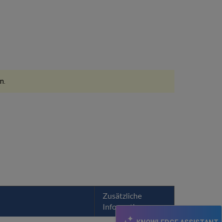
Klassifizierungen
Verknüpfte
physische
Exemplare
Institution
(Institution)
n.
Zusätzliche
Informationen