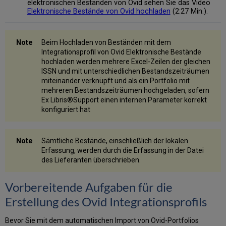
elektronischen Beständen von Ovid sehen Sie das Video
Alma
Elektronische Bestände von Ovid hochladen
(2:27 Min.).
Gemeinschaftszone.
Ovid-
Integrationsprofil
Beim Hochladen von Beständen mit dem
erstellen
Integrationsprofil von Ovid Elektronische Bestände
Erhaltung
hochladen werden mehrere Excel-Zeilen der gleichen
bisheriger
ISSN und mit unterschiedlichen Bestandszeiträumen
Ovid-
miteinander verknüpft und als ein Portfolio mit
Erwerbungsdetails
mehreren Bestandszeiträumen hochgeladen, sofern
Ex Libris®Support einen internen Parameter korrekt
konfiguriert hat
Sämtliche Bestände, einschließlich der lokalen
Erfassung, werden durch die Erfassung in der Datei
des Lieferanten überschrieben.
Vorbereitende Aufgaben für die
Erstellung des Ovid Integrationsprofils
Bevor Sie mit dem automatischen Import von Ovid-Portfolios