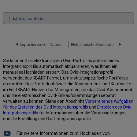
Table of contents
Vorbereitende
Aufgaben
für
die
Importieren von Datensätzen über OCLC Connexion/Datensatz-Manager
Elektronische Bestände von Elsevier hochladen
Erstellung
des
Sie können Ihre elektronischen Ovid-Portfolios anhand eines
Ovid
Integrationsprofils automatisch aktualisieren, was Ihnen ein
Integrationsprofils
manuelles Hochladen erspart. Das Ovid-Integrationsprofil
Abrufen
verwendet das KBART-Format, um institutsspezifische Portfolios
Ihrer
abzurufen. Das Profil identifiziert die Abonnement- und Kaufwerte
Ovid-
im Feld KBART-Notizen für Monografien, um das Ovid-Abonnement
Kontoinformationen
und die elektronischen Ovid-Einkaufssammlungen separat
Aktivieren
verwalten zu können. Siehe den Abschnitt
Vorbereitende Aufgaben
der
für das Erstellen des Ovid Integrationsprofils
und
Erstellen des Ovid
elektronischen
Integrationsprofils
für Informationen über die Voraussetzungen
Ovid-
und die Erstellung des Ovid Integrationsprofils.
Sammlungen
aus
Für weitere Informationen zum Hochladen von
der