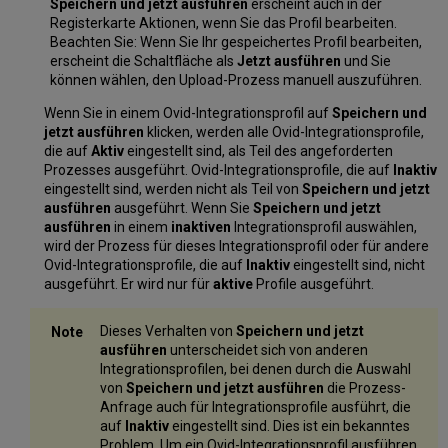
Speichern und jetzt ausführen
erscheint auch in der
Registerkarte Aktionen, wenn Sie das Profil bearbeiten.
Beachten Sie: Wenn Sie Ihr gespeichertes Profil bearbeiten,
erscheint die Schaltfläche als
Jetzt ausführen
und Sie
können wählen, den Upload-Prozess manuell auszuführen.
Wenn Sie in einem Ovid-Integrationsprofil auf
Speichern und
jetzt ausführen
klicken, werden alle Ovid-Integrationsprofile,
die auf
Aktiv
eingestellt sind, als Teil des angeforderten
Prozesses ausgeführt. Ovid-Integrationsprofile, die auf
Inaktiv
eingestellt sind, werden nicht als Teil von
Speichern und jetzt
ausführen
ausgeführt. Wenn Sie
Speichern und jetzt
ausführen
in einem
inaktiven
Integrationsprofil auswählen,
wird der Prozess für dieses Integrationsprofil oder für andere
Ovid-Integrationsprofile, die auf
Inaktiv
eingestellt sind, nicht
ausgeführt. Er wird nur für
aktive
Profile ausgeführt.
Dieses Verhalten von
Speichern und jetzt
ausführen
unterscheidet sich von anderen
Integrationsprofilen, bei denen durch die Auswahl
von
Speichern und jetzt ausführen
die Prozess-
Anfrage auch für Integrationsprofile ausführt, die
auf
Inaktiv
eingestellt sind. Dies ist ein bekanntes
Problem. Um ein Ovid-Integrationsprofil ausführen,