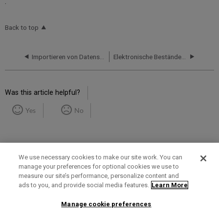
.
Back to top
Importieren von Datensätzen über OCLC Connexion/Datensatz-Manager
Elektronische Bestände von Elsevier hochladen
Was this article helpful?
Yes
No
We use necessary cookies to make our site work. You can
manage your preferences for optional cookies we use to
measure our site’s performance, personalize content and
Term of Use
Privacy Policy
Contact Us
ads to you, and provide social media features.
Learn More
Manage cookie preferences
2025 Ex Libris. All rights reserved