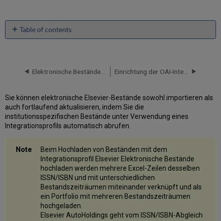
Table of contents
Elsevier-
Integrationsprofil
erstellen
Elektronische Bestände von Ovid hochladen
Einrichtung der OAI-Integration
Aktivieren
der
elektronischen
Sie können elektronische Elsevier-Bestände sowohl importieren als
Elsevier-
auch fortlaufend aktualisieren, indem Sie die
Sammlungen
institutionsspezifischen Bestände unter Verwendung eines
aus
Integrationsprofils automatisch abrufen.
der
Alma
Gemeinschaftszone
Beim Hochladen von Beständen mit dem
Integrationsprofil Elsevier Elektronische Bestände
Erhaltung
hochladen werden mehrere Excel-Zeilen desselben
bisheriger
ISSN/ISBN und mit unterschiedlichen
Elsevier-
Bestandszeiträumen miteinander verknüpft und als
Erwerbungsdetails
ein Portfolio mit mehreren Bestandszeiträumen
hochgeladen.
Elsevier AutoHoldings geht vom ISSN/ISBN-Abgleich