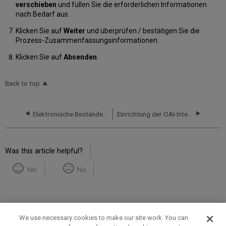
verschieben
und füllen Sie die erforderlichen Informationen
nach Bedarf aus.
Klicken Sie auf
Weiter
und überprüfen / bestätigen Sie die
Prozess-Zusammenfassungsinformationen.
Klicken Sie auf
Absenden
.
Back to top
Elektronische Bestände von Ovid hochladen
Einrichtung der OAI-Integration
Was this article helpful?
Yes
No
We use necessary cookies to make our site work. You can